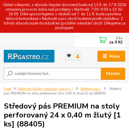
Vážení zákazníci, z důvodu čerpání dovolené bude od 13.8. do 17.8.2026
omezena provozní doba naší prodejny v Náchodě: 7:00-9:00 a 10:30-
16:00. Dále upozorňujeme, v období od 7. do 11.8. bude uzavřena
klíčová komunikace v Náchodě a pro zboží budeme jezdit objížďkou. Z
tohoto důvodu bude docházet ke zpoždění odesílání zboží. Děkujeme za
pochopení.
0
ks
za
0 Kč
Menu
Hledat
Úvod
Stolování (krajky, ubrousky, ubrusy...)
Středové pásy
Středový
pás PREMIUM na stoly perforovaný 24 x 0,40 m žlutý [1 ks] (88405)
Středový pás PREMIUM na stoly
perforovaný 24 x 0,40 m žlutý [1
ks] (88405)