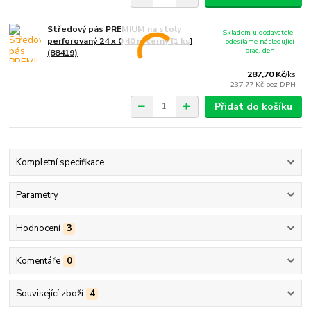
Středový pás PREMIUM na stoly
Skladem u dodavatele -
perforovaný 24 x 0,40 m černý [1 ks]
odesíláme následující
prac. den
(88419)
287,70 Kč
/
ks
237,77 Kč
bez DPH
Přidat do košíku
Kompletní specifikace
Parametry
Hodnocení
3
Komentáře
0
Související zboží
4