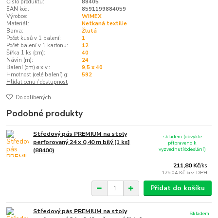
Číslo produktu:
88405
EAN kód:
8591199884059
Výrobce:
WIMEX
Materiál:
Netkaná textilie
Barva:
Žlutá
Počet kusů v 1 balení:
1
Počet balení v 1 kartonu:
12
Šířka 1 ks (cm):
40
Návin (m):
24
Balení (cm) ø x v.:
9,5 x 40
Hmotnost (celé balení) g:
592
Hlídat cenu / dostupnost
Do oblíbených
Podobné produkty
Středový pás PREMIUM na stoly
skladem (obvykle
perforovaný 24 x 0,40 m bílý [1 ks]
připraveno k
vyzvednutí/odeslání)
(88400)
211,80 Kč
/
ks
175,04 Kč
bez DPH
Přidat do košíku
Středový pás PREMIUM na stoly
Skladem