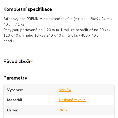
Kompletní specifikace
Středový pás PREMIUM z netkané textílie (Airlaid) - žlutý / 24 m x
40 cm / 1 ks.
Pásy jsou perfované po 1,20 m (= 1 roli lze rozdělit až na 20 ks /
120 x 40 cm nebo 10 ks / 240 x 40 cm či 5 ks / 480 x 40 cm
apod.).
Původ zboží
Parametry
Výrobce
WIMEX
Materiál
Netkaná textilie
Barva
Žlutá