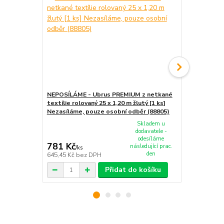
NEPOSÍLÁME - Ubrus PREMIUM z netkané
textílie rolovaný 25 x 1,20 m žlutý [1 ks]
Ubrousky PR
Nezasíláme, pouze osobní odběr (88805)
žluté 40 x 4
Skladem u
dodavatele -
odesíláme
781 Kč
168 Kč
následující prac.
/
ks
/
ba
den
645,45 Kč
bez DPH
138,84 Kč
be
Přidat do košíku