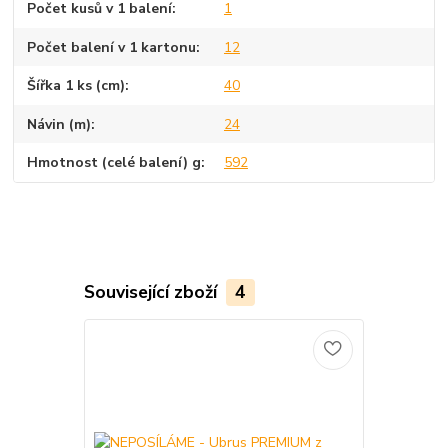
Počet kusů v 1 balení
1
Počet balení v 1 kartonu
12
Šířka 1 ks (cm)
40
Návin (m)
24
Hmotnost (celé balení) g
592
Související zboží
4