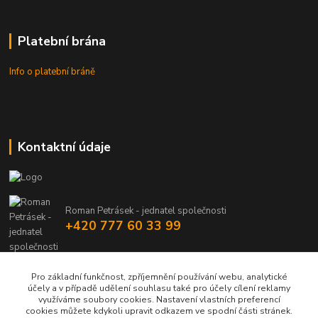
Platební brána
Info o platební bráně
Kontaktní údaje
Roman Petrásek - jednatel společnosti
+420 777 60 33 99
info@rpgastro.cz
Pro základní funkčnost, zpříjemnění používání webu, analytické
účely a v případě udělení souhlasu také pro účely cílení reklamy
využíváme soubory cookies. Nastavení vlastních preferencí
cookies můžete kdykoli upravit odkazem ve spodní části stránek.