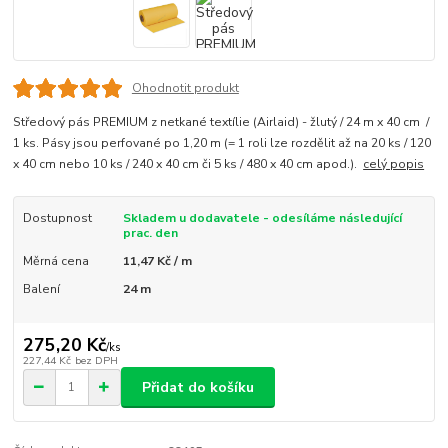
Ohodnotit produkt
Středový pás PREMIUM z netkané textílie (Airlaid) - žlutý / 24 m x 40 cm /
1 ks. Pásy jsou perfované po 1,20 m (= 1 roli lze rozdělit až na 20 ks / 120
x 40 cm nebo 10 ks / 240 x 40 cm či 5 ks / 480 x 40 cm apod.).
celý popis
Dostupnost
Skladem u dodavatele - odesíláme následující
prac. den
Měrná cena
11,47 Kč / m
Balení
24 m
275,20 Kč
/
ks
227,44 Kč
bez DPH
Přidat do košíku