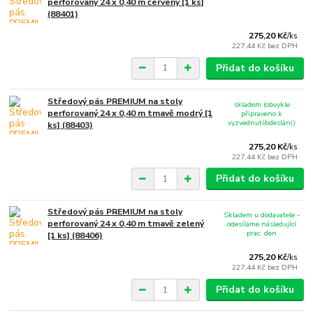
perforovaný 24 x 0,40 m červený [1 ks]
(88401)
275,20 Kč
/
ks
227,44 Kč
bez DPH
Přidat do košíku
Středový pás PREMIUM na stoly
skladem (obvykle
perforovaný 24 x 0,40 m tmavě modrý [1
připraveno k
vyzvednutí/odeslání)
ks] (88403)
275,20 Kč
/
ks
227,44 Kč
bez DPH
Přidat do košíku
Středový pás PREMIUM na stoly
Skladem u dodavatele -
perforovaný 24 x 0,40 m tmavě zelený
odesíláme následující
prac. den
[1 ks] (88406)
275,20 Kč
/
ks
227,44 Kč
bez DPH
Přidat do košíku