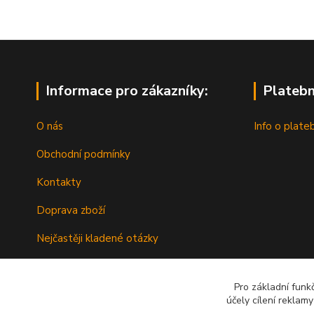
Informace pro zákazníky:
Platebn
O nás
Info o plate
Obchodní podmínky
Kontakty
Doprava zboží
Nejčastěji kladené otázky
Nákup na splátky s Cofidis
Pro základní funk
účely cílení reklam