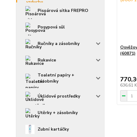
Pisoárová sítka FREPRO
Posypová sůl
Ručníky a zásobníky
Osvěžova
(60871)
Rukavice
Toaletní papíry +
770,3
zásobníky
636,61 
Úklidové prostředky
Utěrky + zásobníky
Zubní kartáčky