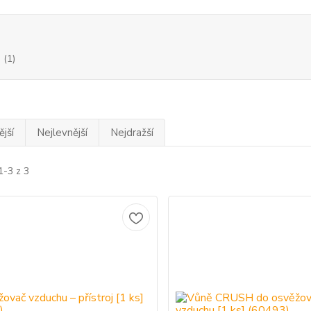
(1)
jší
Nejlevnější
Nejdražší
1-3 z 3