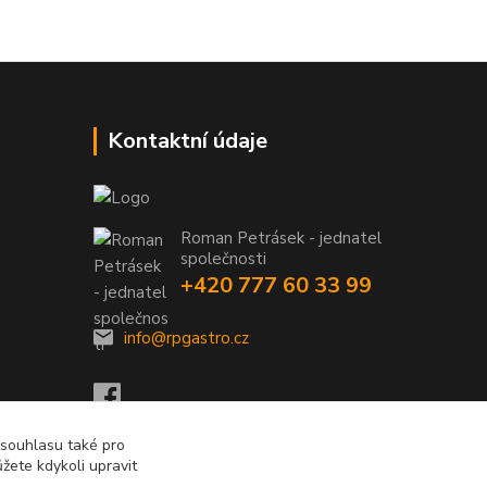
Kontaktní údaje
Roman Petrásek - jednatel
společnosti
+420 777 60 33 99
info@rpgastro.cz
 souhlasu také pro
žete kdykoli upravit