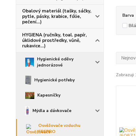
Obalový materiál (tašky, sáčky,
Barva
pytle, pásky, krabice, fólie,
pečení...)
Bílá
HYGIENA (ručníky, toal. papír,
úklidové prostředky, vůně,
rukavice...)
Nejnově
Hygienické oděvy
jednorázové
Zobrazuji 
Hygienické potřeby
Kapesníčky
Mýdla a dávkovače
Osvěžovače vzduchu
FREPRO