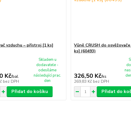
č vzduchu – přístroj [1 ks]
Vůně CRUSH do osvěžovače 
ks] (60493)
Skladem u
S
dodavatele -
do
odesíláme
nas
0 Kč
326,50 Kč
následující prac.
den
/
bal.
/
ks
den
Kč
bez DPH
269,83 Kč
bez DPH
Přidat do košíku
Přidat do ko