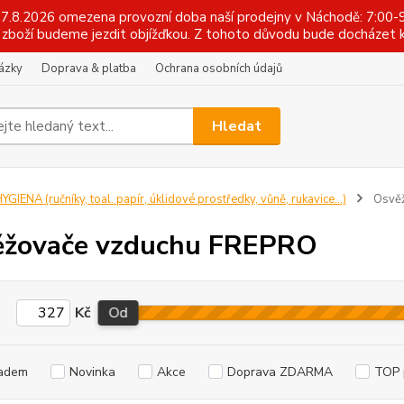
 17.8.2026 omezena provozní doba naší prodejny v Náchodě: 7:00-9
zboží budeme jezdit objížďkou. Z tohoto důvodu bude docházet k
tázky
Doprava & platba
Ochrana osobních údajů
Hledat
YGIENA (ručníky, toal. papír, úklidové prostředky, vůně, rukavice...)
Osvěž
ěžovače vzduchu FREPRO
Kč
Od
adem
Novinka
Akce
Doprava ZDARMA
TOP 