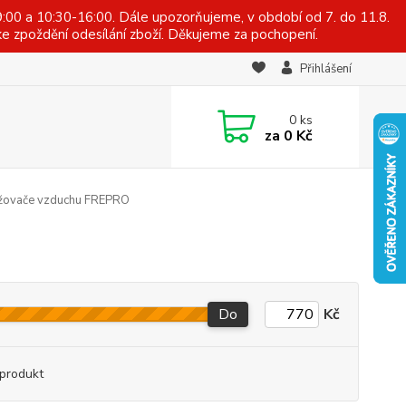
:00 a 10:30-16:00. Dále upozorňujeme, v období od 7. do 11.8.
e zpoždění odesílání zboží. Děkujeme za pochopení.
Přihlášení
0
ks
za
0 Kč
ovače vzduchu FREPRO
Do
Kč
produkt