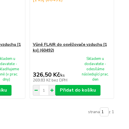
vzduchu [1
Vůně FLAIR do osvěžovače vzduchu [1
ks] (60492)
kladem u
Skladem u
davatele -
dodavatele -
kladňujeme
odesíláme
326,50 Kč
ně (v prac.
následující prac.
/
ks
dny)
den
269,83 Kč
bez DPH
šíku
Přidat do košíku
strana
z 1