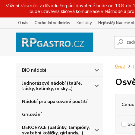
Vážení zákazníci, z důvodu čerpání dovolené bude od 13.8. do
bude uzavřena klíčová komunikace v Náchodě a pro 
O nás
Obchodní podmínky
Kontakty
Nejčastěji kladené o
Úvod
H
BIO nádobí
Osv
Jednorázové nádobí (talíře,
tácky, kelímky, misky...)
Nádobí pro opakované použití
Cena:
Grilování
Skl
DEKORACE (balónky, lampióny,
svatební košíčky, girlandy...)