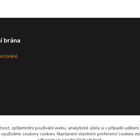
í brána
bní bráně
čnost, zpříjemnění používání webu, analytické účely a v případě udělení
y využíváme soubory cookies. Nastavení vlastních preferencí cookies mů
odkazem ve spodní části stránek.