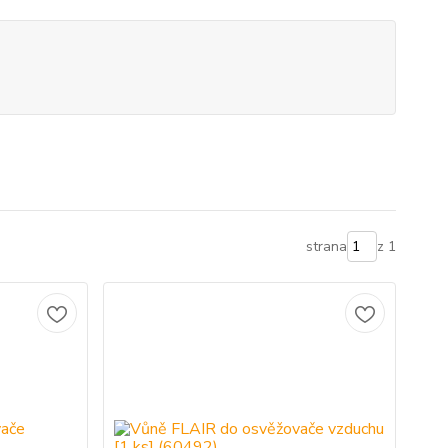
strana
z 1