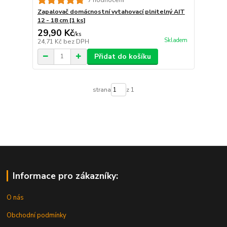
Zapalovač domácnostní vytahovací plnitelný AIT
12 - 18 cm [1 ks]
29,90 Kč
/
ks
Skladem
24,71 Kč
bez DPH
Přidat do košíku
strana
z 1
Informace pro zákazníky:
O nás
Obchodní podmínky