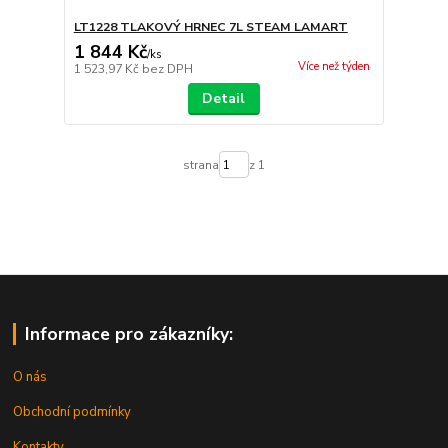
LT1228 TLAKOVÝ HRNEC 7L STEAM LAMART
1 844 Kč
/
ks
Více než týden
1 523,97 Kč
bez DPH
Detail
strana
z 1
Informace pro zákazníky:
O nás
Obchodní podmínky
Kontakty