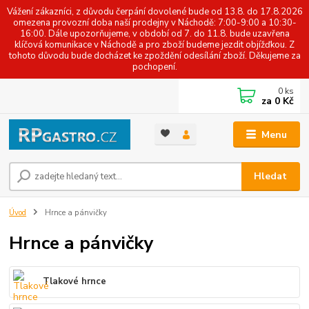
Vážení zákazníci, z důvodu čerpání dovolené bude od 13.8. do 17.8.2026
omezena provozní doba naší prodejny v Náchodě: 7:00-9:00 a 10:30-
16:00. Dále upozorňujeme, v období od 7. do 11.8. bude uzavřena
klíčová komunikace v Náchodě a pro zboží budeme jezdit objížďkou. Z
tohoto důvodu bude docházet ke zpoždění odesílání zboží. Děkujeme za
pochopení.
0
ks
za
0 Kč
Menu
Hledat
Úvod
Hrnce a pánvičky
Hrnce a pánvičky
Tlakové hrnce