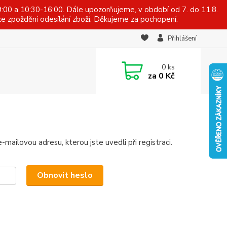
:00 a 10:30-16:00. Dále upozorňujeme, v období od 7. do 11.8.
e zpoždění odesílání zboží. Děkujeme za pochopení.
Přihlášení
0
ks
za
0 Kč
mailovou adresu, kterou jste uvedli při registraci.
Obnovit heslo