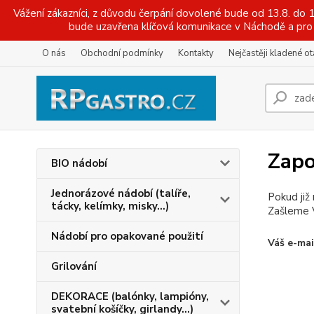
Vážení zákazníci, z důvodu čerpání dovolené bude od 13.8. do
bude uzavřena klíčová komunikace v Náchodě a pro 
O nás
Obchodní podmínky
Kontakty
Nejčastěji kladené o
Zapo
BIO nádobí
Jednorázové nádobí (talíře,
Pokud již
tácky, kelímky, misky...)
Zašleme V
Nádobí pro opakované použití
Váš e-mai
Grilování
DEKORACE (balónky, lampióny,
svatební košíčky, girlandy...)