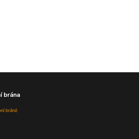
í brána
bní bráně