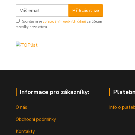
Přihlásit se
Souhlasím se
zpracováním osobních údajů
za účelem
rozesílky newsletteru.
Informace pro zákazníky:
Platebn
O nás
Info o plate
Obchodní podmínky
Kontakty