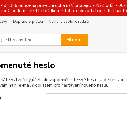
 17.8.2026 omezena provozní doba naší prodejny v Náchodě: 7:00-9
zboží budeme jezdit objížďkou. Z tohoto důvodu bude docházet k
tázky
Doprava & platba
Ochrana osobních údajů
Hledat
menuté heslo
 máte vytvořený účet, ale zapomněli jste své heslo, zadejte svou e-
ám na ni e-mail s odkazem pro nastavení nového hesla.
l: