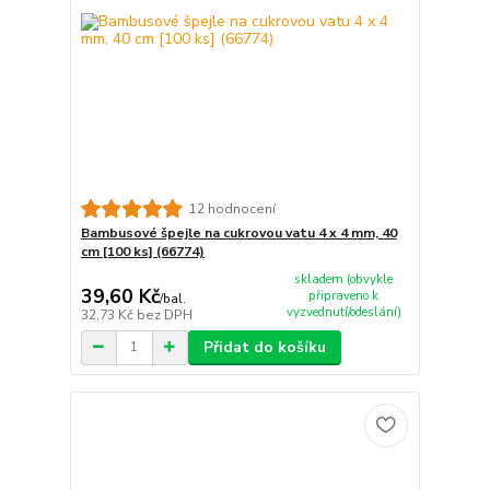
12 hodnocení
Bambusové špejle na cukrovou vatu 4 x 4 mm, 40
cm [100 ks] (66774)
skladem (obvykle
39,60 Kč
připraveno k
/
bal.
vyzvednutí/odeslání)
32,73 Kč
bez DPH
Přidat do košíku