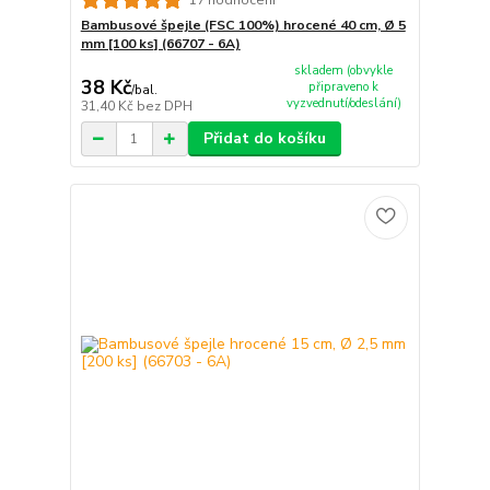
Bambusové špejle (FSC 100%) hrocené 40 cm, Ø 5
mm [100 ks] (66707 - 6A)
skladem (obvykle
38 Kč
připraveno k
/
bal.
vyzvednutí/odeslání)
31,40 Kč
bez DPH
Přidat do košíku