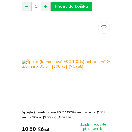
Přidat do košíku
Špejle (bambusové FSC 100%) nehrocené Ø 2,5
mm x 30 cm [100 ks] (N0755)
skladem (obvykle
10,50 Kč
připraveno k
/
bal.