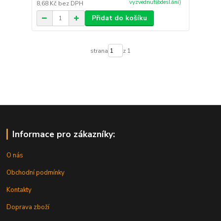
vyzvednutí/odeslání)
8,68 Kč
bez DPH
Přidat do košíku
strana
z 1
Informace pro zákazníky:
O nás
Obchodní podmínky
Kontakty
Doprava zboží