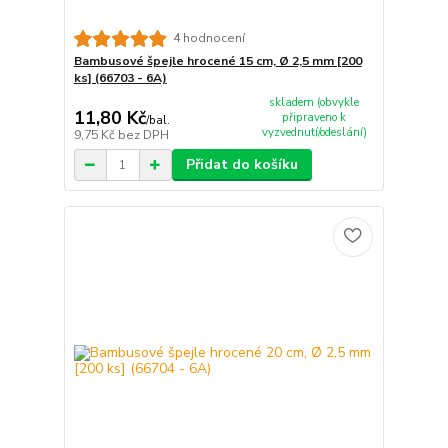
4 hodnocení
Bambusové špejle hrocené 15 cm, Ø 2,5 mm [200
ks] (66703 - 6A)
skladem (obvykle
11,80 Kč
připraveno k
/
bal.
vyzvednutí/odeslání)
9,75 Kč
bez DPH
Přidat do košíku