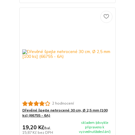
2 hodnocení
Dřevěné špejle nehrocené 30 cm, Ø 2,5 mm [100
ks] (66755 - 6A)
skladem (obvykle
19,20 Kč
připraveno k
/
bal.
vyzvednutí/odeslání)
15,87 Kč
bez DPH