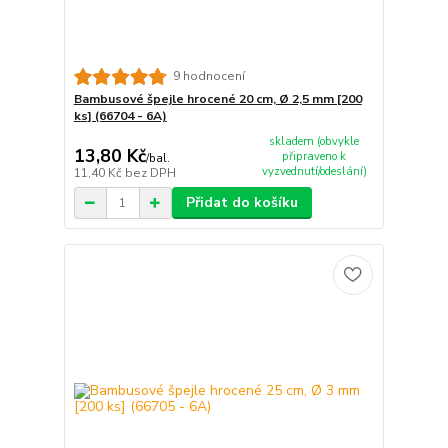
9 hodnocení
Bambusové špejle hrocené 20 cm, Ø 2,5 mm [200
ks] (66704 - 6A)
skladem (obvykle
13,80 Kč
připraveno k
/
bal.
vyzvednutí/odeslání)
11,40 Kč
bez DPH
Přidat do košíku