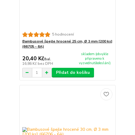
5 hodnocení
Bambusové špejle hrocené 25 cm, Ø 3 mm [200 ks]
(66705 - 6A)
skladem (obvykle
20,40 Kč
připraveno k
/
bal.
vyzvednutí/odeslání)
16,86 Kč
bez DPH
Přidat do košíku