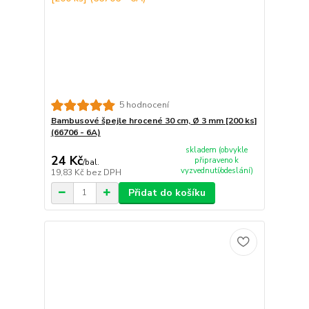
5 hodnocení
Bambusové špejle hrocené 30 cm, Ø 3 mm [200 ks]
(66706 - 6A)
skladem (obvykle
24 Kč
připraveno k
/
bal.
vyzvednutí/odeslání)
19,83 Kč
bez DPH
Přidat do košíku