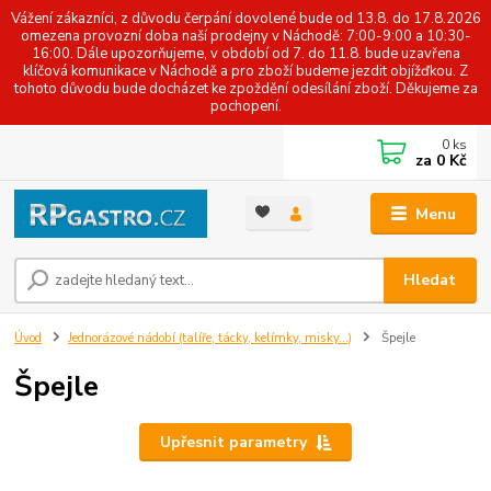
Vážení zákazníci, z důvodu čerpání dovolené bude od 13.8. do 17.8.2026
omezena provozní doba naší prodejny v Náchodě: 7:00-9:00 a 10:30-
16:00. Dále upozorňujeme, v období od 7. do 11.8. bude uzavřena
klíčová komunikace v Náchodě a pro zboží budeme jezdit objížďkou. Z
tohoto důvodu bude docházet ke zpoždění odesílání zboží. Děkujeme za
pochopení.
0
ks
za
0 Kč
Menu
Hledat
Úvod
Jednorázové nádobí (talíře, tácky, kelímky, misky...)
Špejle
Špejle
Upřesnit parametry