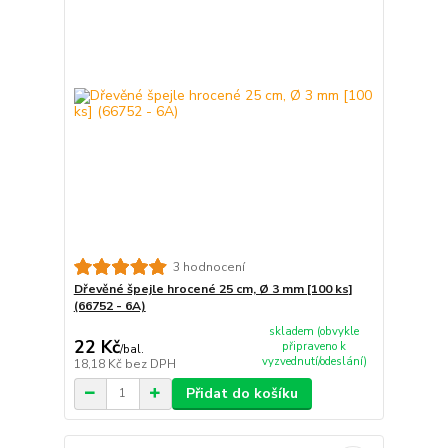
3 hodnocení
Dřevěné špejle hrocené 25 cm, Ø 3 mm [100 ks]
(66752 - 6A)
skladem (obvykle
22 Kč
připraveno k
/
bal.
vyzvednutí/odeslání)
18,18 Kč
bez DPH
Přidat do košíku