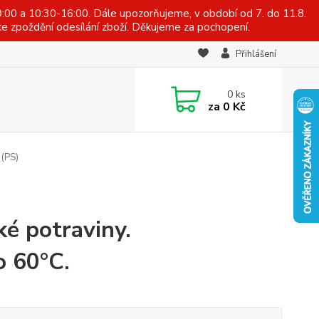
:00 a 10:30-16:00. Dále upozorňujeme, v období od 7. do 11.8.
e zpoždění odesílání zboží. Děkujeme za pochopení.
Přihlášení
0
ks
za
0 Kč
 (PS)
ké potraviny.
o 60°C.