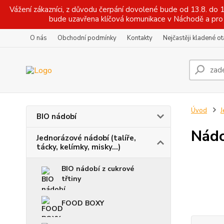
Vážení zákazníci, z důvodu čerpání dovolené bude od 13.8. do
bude uzavřena klíčová komunikace v Náchodě a pro 
O nás
Obchodní podmínky
Kontakty
Nejčastěji kladené o
Úvod
J
BIO nádobí
Nádo
Jednorázové nádobí (talíře,
tácky, kelímky, misky...)
BIO nádobí z cukrové
třtiny
FOOD BOXY