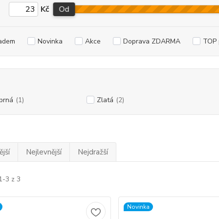
Kč
Od
adem
Novinka
Akce
Doprava ZDARMA
TOP 
íbrná
(1)
Zlatá
(2)
jší
Nejlevnější
Nejdražší
1-3 z 3
Novinka