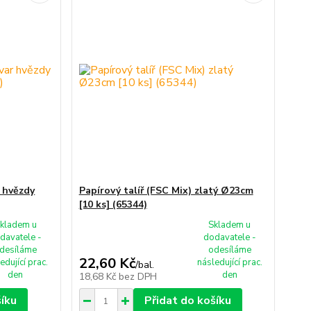
r hvězdy
Papírový talíř (FSC Mix) zlatý Ø23cm
[10 ks] (65344)
kladem u
Skladem u
davatele -
dodavatele -
desíláme
odesíláme
22,60 Kč
edující prac.
následující prac.
/
bal.
den
den
18,68 Kč
bez DPH
šíku
Přidat do košíku