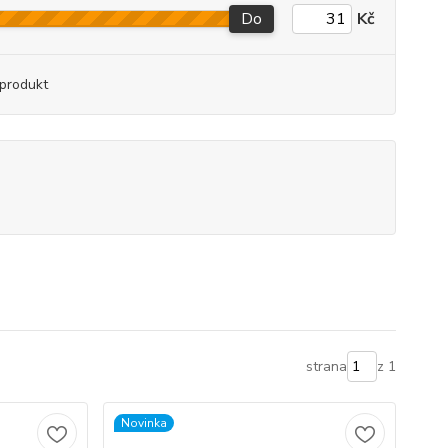
Do
Kč
produkt
strana
z 1
Novinka