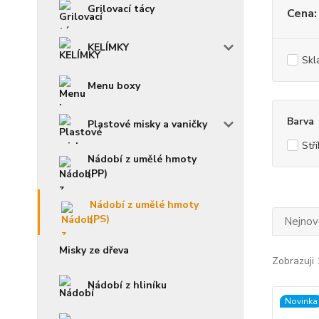
Grilovací tácy
Cena:
KELÍMKY
Skl
Menu boxy
Barva
Plastové misky a vaničky
Stř
Nádobí z umělé hmoty
(PP)
Nádobí z umělé hmoty
(PS)
Nejnově
Misky ze dřeva
Zobrazuji 
Nádobí z hliníku
Novinka