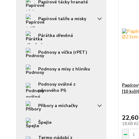
Papírové tácky hranaté
Papírové talíře a misky
Párátka dřevěná
Podnosy a víčka (rPET)
Podnosy a mísy z hliníku
Podnosy oválné z
Papírov
pěnového PS
[10 ks](
Příbory a míchačky
22,60
Špejle
18,68 K
Termo-nádobí z