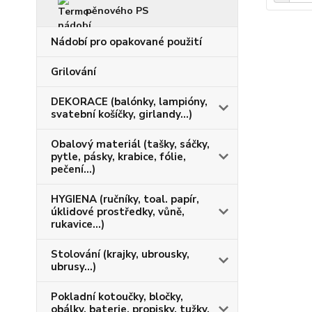
pěnového PS
Nádobí pro opakované použití
Grilování
DEKORACE (balónky, lampióny,
svatební košíčky, girlandy...)
Obalový materiál (tašky, sáčky,
pytle, pásky, krabice, fólie,
pečení...)
HYGIENA (ručníky, toal. papír,
úklidové prostředky, vůně,
rukavice...)
Stolování (krajky, ubrousky,
ubrusy...)
Pokladní kotoučky, bločky,
obálky, baterie, propisky, tužky,