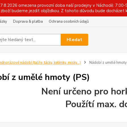
 17.8.2026 omezena provozní doba naší prodejny v Náchodě: 7:00-9
zboží budeme jezdit objížďkou. Z tohoto důvodu bude docházet k
tázky
Doprava & platba
Ochrana osobních údajů
Hledat
ednorázové nádobí (talíře, tácky, kelímky, misky...)
Nádobí z umělé hmoty
bí z umělé hmoty (PS)
Není určeno pro hor
Použítí max. d