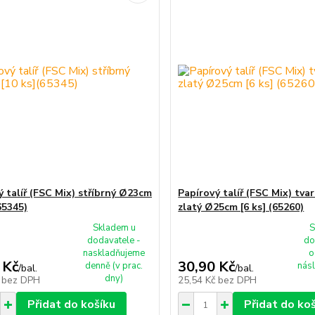
ý talíř (FSC Mix) stříbrný Ø23cm
Papírový talíř (FSC Mix) tva
65345)
zlatý Ø25cm [6 ks] (65260)
Skladem u
S
dodavatele -
do
naskladňujeme
o
 Kč
30,90 Kč
denně (v prac.
násl
/
bal.
/
bal.
dny)
č
bez DPH
25,54 Kč
bez DPH
Přidat do košíku
Přidat do ko