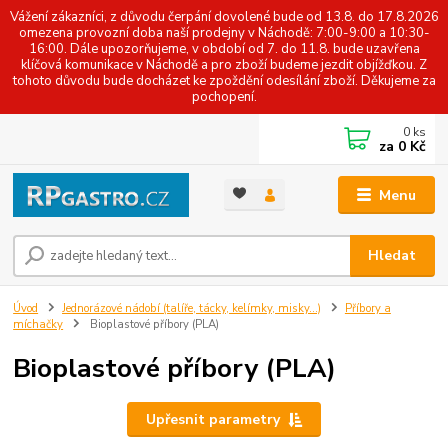
Vážení zákazníci, z důvodu čerpání dovolené bude od 13.8. do 17.8.2026
omezena provozní doba naší prodejny v Náchodě: 7:00-9:00 a 10:30-
16:00. Dále upozorňujeme, v období od 7. do 11.8. bude uzavřena
klíčová komunikace v Náchodě a pro zboží budeme jezdit objížďkou. Z
tohoto důvodu bude docházet ke zpoždění odesílání zboží. Děkujeme za
pochopení.
0
ks
za
0 Kč
Menu
Hledat
Úvod
Jednorázové nádobí (talíře, tácky, kelímky, misky...)
Příbory a
míchačky
Bioplastové příbory (PLA)
Bioplastové příbory (PLA)
Upřesnit parametry