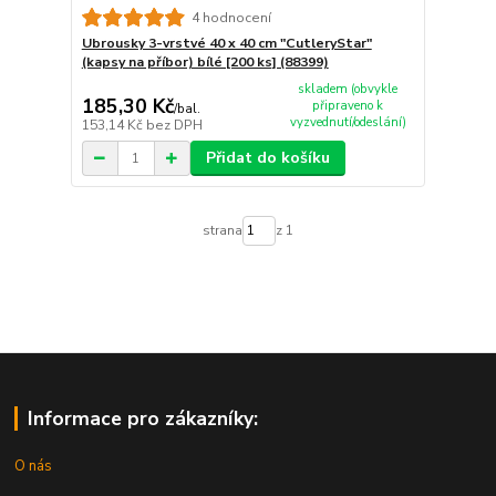
4 hodnocení
Ubrousky 3-vrstvé 40 x 40 cm "CutleryStar"
(kapsy na příbor) bílé [200 ks] (88399)
skladem (obvykle
185,30 Kč
připraveno k
/
bal.
vyzvednutí/odeslání)
153,14 Kč
bez DPH
Přidat do košíku
strana
z 1
Informace pro zákazníky:
O nás