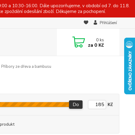
:00 a 10:30-16:00. Dále upozorňujeme, v období od 7. do 11.8.
e zpoždění odesílání zboží. Děkujeme za pochopení.
Přihlášení
0
ks
za
0 Kč
Příbory ze dřeva a bambusu
Do
Kč
produkt