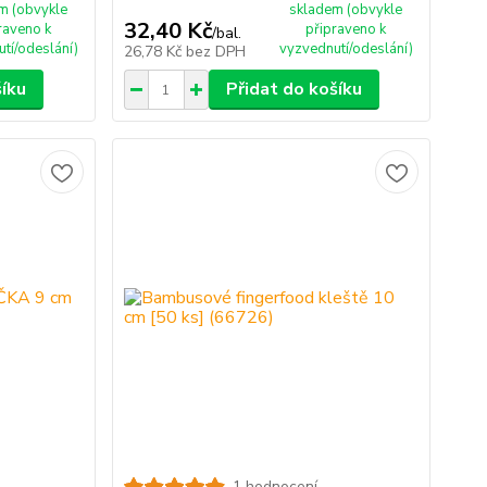
m (obvykle
skladem (obvykle
32,40 Kč
raveno k
připraveno k
/
bal.
tí/odeslání)
vyzvednutí/odeslání)
26,78 Kč
bez DPH
šíku
Přidat do košíku
1 hodnocení