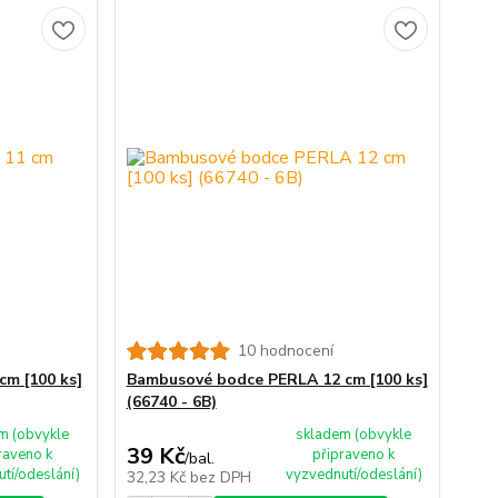
10 hodnocení
m [100 ks]
Bambusové bodce PERLA 12 cm [100 ks]
(66740 - 6B)
m (obvykle
skladem (obvykle
39 Kč
raveno k
připraveno k
/
bal.
tí/odeslání)
vyzvednutí/odeslání)
32,23 Kč
bez DPH