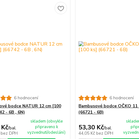
6 hodnocení
6 hodnocení
ové bodce NATUR 12 cm [100
Bambusové bodce OČKO 11 c
42 - 6B , 6N)
(66721 - 6B)
skladem (obvykle
sklade
 Kč
53,30 Kč
připraveno k
přip
/
bal.
/
bal.
vyzvednutí/odeslání)
vyzvednu
č
bez DPH
44,05 Kč
bez DPH