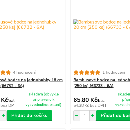
4 hodnocení
1 hodnocení
vé bodce na jednohubky 18 cm
Bambusové bodce na jednoh
 (66732 - 6A)
[250 ks] (66733 - 6A)
skladem (obvykle
sklade
 Kč
65,80 Kč
připraveno k
přip
/
bal.
/
bal.
vyzvednutí/odeslání)
vyzvednu
č
bez DPH
54,38 Kč
bez DPH
Přidat do košíku
Přidat do ko