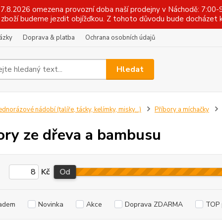
 17.8.2026 omezena provozní doba naší prodejny v Náchodě: 7:00-9
zboží budeme jezdit objížďkou. Z tohoto důvodu bude docházet k
tázky
Doprava & platba
Ochrana osobních údajů
Hledat
ednorázové nádobí (talíře, tácky, kelímky, misky...)
Příbory a míchačky
ory ze dřeva a bambusu
Kč
Od
adem
Novinka
Akce
Doprava ZDARMA
TOP 