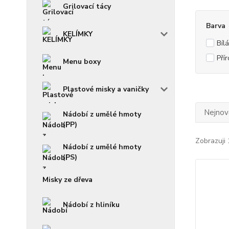
Grilovací tácy
Barva
KELÍMKY
Bílá
Pří
Menu boxy
Plastové misky a vaničky
Nejnově
Nádobí z umělé hmoty
(PP)
Zobrazuji 
Nádobí z umělé hmoty
(PS)
Misky ze dřeva
Nádobí z hliníku