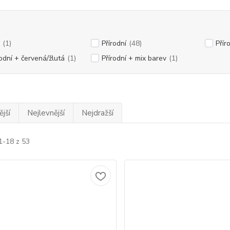
(1)
Přírodní
(48)
Přír
rodní + červená/žlutá
(1)
Přírodní + mix barev
(1)
jší
Nejlevnější
Nejdražší
1-18 z 53