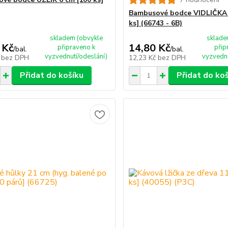
Bambusové bodce VIDLIČKA 
ks] (66743 - 6B)
skladem (obvykle
sklade
 Kč
14,80 Kč
připraveno k
přip
/
bal.
/
bal.
vyzvednutí/odeslání)
vyzvednu
č
bez DPH
12,23 Kč
bez DPH
Přidat do košíku
Přidat do ko