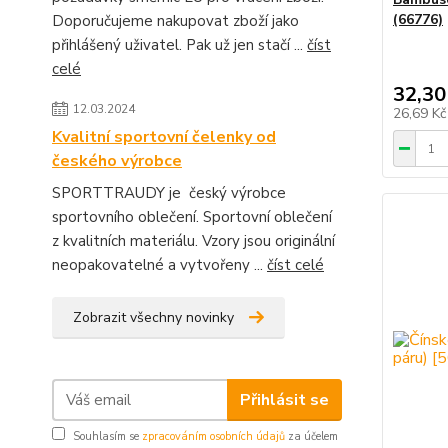
(66776)
Doporučujeme nakupovat zboží jako
přihlášený uživatel. Pak už jen stačí ...
číst
celé
32,30
12.03.2024
26,69 K
Kvalitní sportovní čelenky od
českého výrobce
SPORTTRAUDY je český výrobce
sportovního oblečení. Sportovní oblečení
z kvalitních materiálu. Vzory jsou originální
neopakovatelné a vytvořeny ...
číst celé
Zobrazit všechny novinky
Přihlásit se
Souhlasím se
zpracováním osobních údajů
za účelem