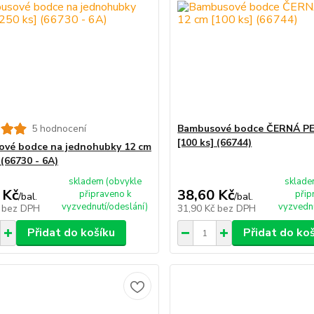
5 hodnocení
Bambusové bodce ČERNÁ PE
[100 ks] (66744)
vé bodce na jednohubky 12 cm
 (66730 - 6A)
skladem (obvykle
sklade
 Kč
38,60 Kč
připraveno k
přip
/
bal.
/
bal.
vyzvednutí/odeslání)
vyzvednu
č
bez DPH
31,90 Kč
bez DPH
Přidat do košíku
Přidat do ko