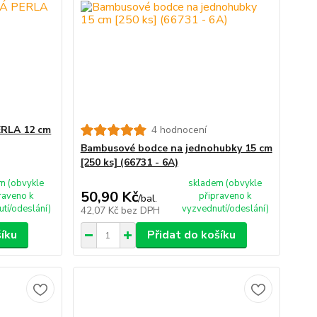
RLA 12 cm
4 hodnocení
Bambusové bodce na jednohubky 15 cm
[250 ks] (66731 - 6A)
m (obvykle
skladem (obvykle
50,90 Kč
raveno k
připraveno k
/
bal.
tí/odeslání)
vyzvednutí/odeslání)
42,07 Kč
bez DPH
šíku
Přidat do košíku