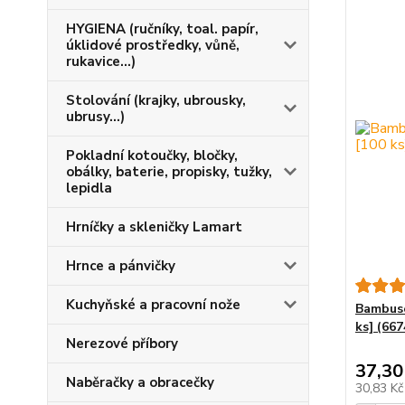
HYGIENA (ručníky, toal. papír,
úklidové prostředky, vůně,
rukavice...)
Stolování (krajky, ubrousky,
ubrusy...)
Pokladní kotoučky, bločky,
obálky, baterie, propisky, tužky,
lepidla
Hrníčky a skleničky Lamart
Hrnce a pánvičky
Kuchyňské a pracovní nože
Bambus
ks] (667
Nerezové příbory
37,30
Naběračky a obracečky
30,83 K