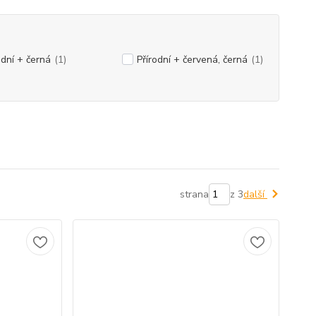
odní + černá
(1)
Přírodní + červená, černá
(1)
strana
z 3
další