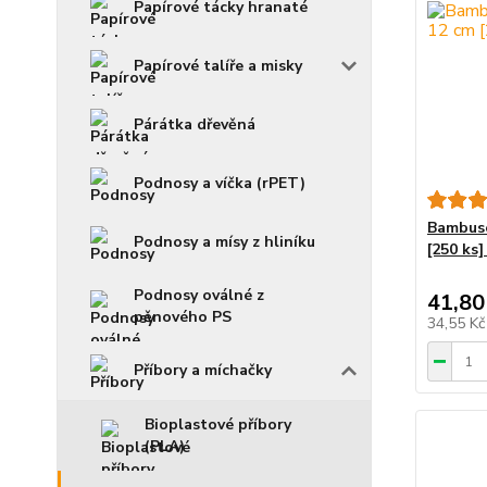
Papírové tácky hranaté
Papírové talíře a misky
Párátka dřevěná
Podnosy a víčka (rPET)
Bambuso
Podnosy a mísy z hliníku
[250 ks]
Podnosy oválné z
41,80
pěnového PS
34,55 K
Příbory a míchačky
Bioplastové příbory
(PLA)