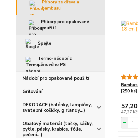
Příbory ze dřeva a
bambusu
Příbory pro opakované
použití
Špejle
Termo-nádobí z
pěnového PS
Nádobí pro opakované použití
Bambuso
[250 ks]
Grilování
DEKORACE (balónky, lampióny,
57,20
svatební košíčky, girlandy...)
47,27 K
Obalový materiál (tašky, sáčky,
pytle, pásky, krabice, fólie,
pečení...)