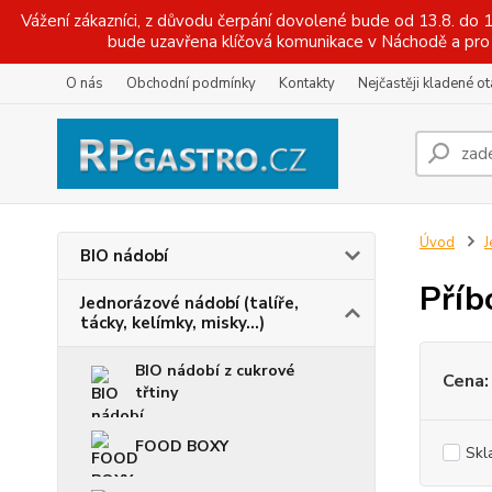
Vážení zákazníci, z důvodu čerpání dovolené bude od 13.8. do
bude uzavřena klíčová komunikace v Náchodě a pro 
O nás
Obchodní podmínky
Kontakty
Nejčastěji kladené o
Úvod
J
BIO nádobí
Příb
Jednorázové nádobí (talíře,
tácky, kelímky, misky...)
BIO nádobí z cukrové
Cena:
třtiny
FOOD BOXY
Skl