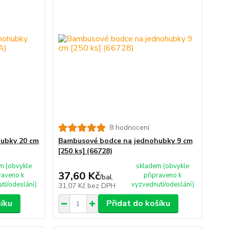
8 hodnocení
ubky 20 cm
Bambusové bodce na jednohubky 9 cm
[250 ks] (66728)
m (obvykle
skladem (obvykle
37,60 Kč
raveno k
připraveno k
/
bal.
tí/odeslání)
vyzvednutí/odeslání)
31,07 Kč
bez DPH
šíku
Přidat do košíku