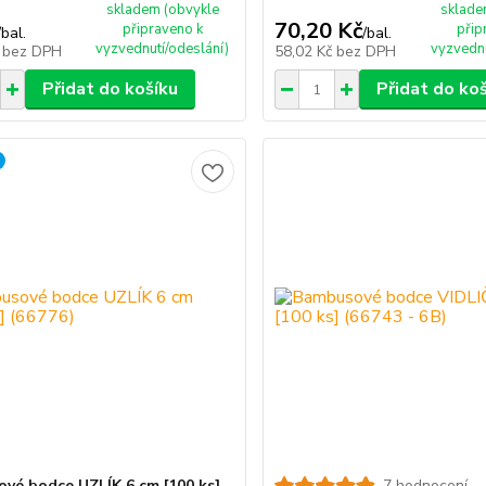
skladem (obvykle
sklade
70,20 Kč
připraveno k
přip
/
bal.
/
bal.
vyzvednutí/odeslání)
vyzvednu
č
bez DPH
58,02 Kč
bez DPH
Přidat do košíku
Přidat do ko
vé bodce UZLÍK 6 cm [100 ks]
7 hodnocení