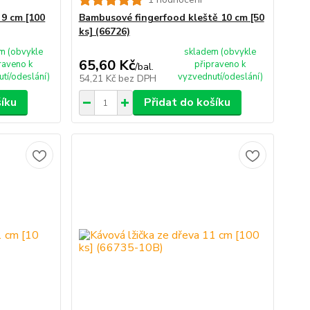
9 cm [100
Bambusové fingerfood kleště 10 cm [50
ks] (66726)
m (obvykle
skladem (obvykle
65,60 Kč
raveno k
připraveno k
/
bal.
tí/odeslání)
vyzvednutí/odeslání)
54,21 Kč
bez DPH
šíku
Přidat do košíku