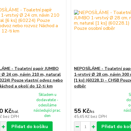
ÁME - Toaletní papír JUMBO
NEPOSÍLÁME - Toaletní pap
ý Ø 24 cm, návin 210 m, natural
1-vrstvý Ø 28 cm, návin 300 
(60224) Pouze vlastní odvoz nebo
[1 ks] (60228.1) - CH5B Pouz
Náchod a okolí do 12-ti km
odběr
Skladem u
S
dodavatele -
do
odesíláme
o
0 Kč
55 Kč
následující prac.
násl
/
bal.
/
ks
den
Kč
bez DPH
45,45 Kč
bez DPH
Přidat do košíku
Přidat do ko