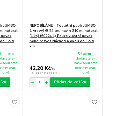
ír JUMBO
NEPOSÍLÁME - Toaletní papír JUMBO
m, natural
1-vrstvý Ø 24 cm, návin 210 m, natural
í odvoz
[1 ks] (60224.1) Pouze vlastní odvoz
do 12-ti
nebo rozvoz Náchod a okolí do 12-ti
km
kladem u
Skladem u
davatele -
dodavatele -
kladňujeme
naskladňujeme
42,20 Kč
ně (v prac.
denně (v prac.
/
ks
dny)
dny)
34,88 Kč
bez DPH
šíku
Přidat do košíku