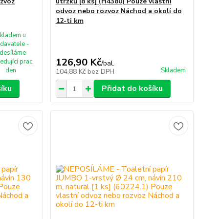
ozvoz
útržků [8 ks] (H4380) Pouze vlastní
odvoz nebo rozvoz Náchod a okolí do
12-ti km
kladem u
davatele -
desíláme
126,90 Kč
edující prac.
/
bal.
den
Skladem
104,88 Kč
bez DPH
šíku
Přidat do košíku