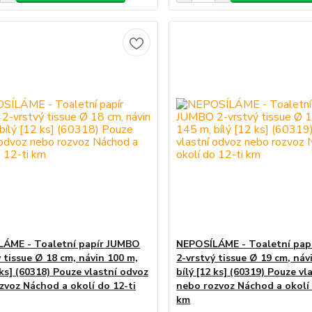
ÁME - Toaletní papír JUMBO
NEPOSÍLÁME - Toaletní pap
 tissue Ø 18 cm, návin 100 m,
2-vrstvý tissue Ø 19 cm, náv
 ks] (60318) Pouze vlastní odvoz
bílý [12 ks] (60319) Pouze vl
zvoz Náchod a okolí do 12-ti
nebo rozvoz Náchod a okolí 
km