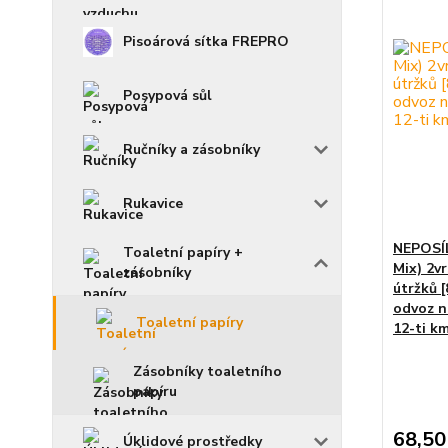
Pisoárová sítka FREPRO
Posypová sůl
Ručníky a zásobníky
Rukavice
NEPOSÍL
Toaletní papíry +
Mix) 2v
zásobníky
útržků [
odvoz n
Toaletní papíry
12-ti k
Zásobníky toaletního
papíru
68,50
Úklidové prostředky