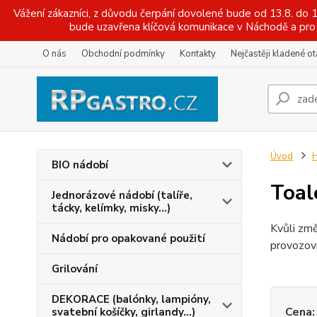
Vážení zákazníci, z důvodu čerpání dovolené bude od 13.8. do
bude uzavřena klíčová komunikace v Náchodě a pro 
O nás
Obchodní podmínky
Kontakty
Nejčastěji kladené o
Úvod
H
BIO nádobí
Toal
Jednorázové nádobí (talíře,
tácky, kelímky, misky...)
Kvůli změ
Nádobí pro opakované použití
provozov
Grilování
DEKORACE (balónky, lampióny,
Cena:
svatební košíčky, girlandy...)