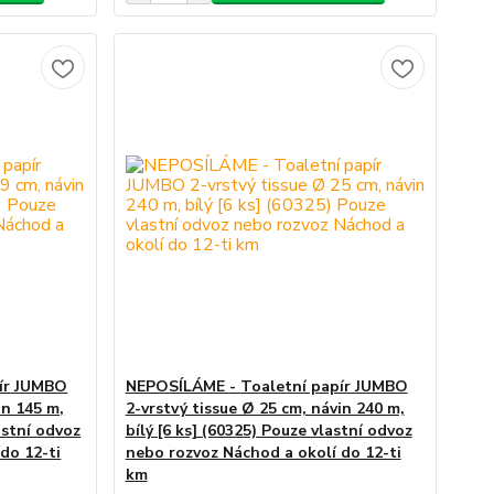
ír JUMBO
NEPOSÍLÁME - Toaletní papír JUMBO
in 145 m,
2-vrstvý tissue Ø 25 cm, návin 240 m,
astní odvoz
bílý [6 ks] (60325) Pouze vlastní odvoz
do 12-ti
nebo rozvoz Náchod a okolí do 12-ti
km