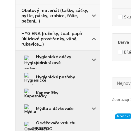
Obalový materiál (tašky, sáčky,
pytle, pásky, krabice, fólie,
Skl
pečení...)
HYGIENA (ručníky, toal. papír,
úklidové prostředky, vůně,
Barva
rukavice...)
Bílá
Hygienické oděvy
jednorázové
Hygienické potřeby
Nejnově
Kapesníčky
Zobrazuji 
Mýdla a dávkovače
Novinka
Osvěžovače vzduchu
FREPRO