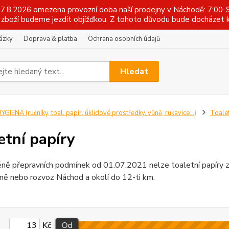
 17.8.2026 omezena provozní doba naší prodejny v Náchodě: 7:00-9
zboží budeme jezdit objížďkou. Z tohoto důvodu bude docházet k
tázky
Doprava & platba
Ochrana osobních údajů
Hledat
YGIENA (ručníky, toal. papír, úklidové prostředky, vůně, rukavice...)
Toalet
etní papíry
ně přepravních podmínek od 01.07.2021 nelze toaletní papíry za
ně nebo rozvoz Náchod a okolí do 12-ti km.
Kč
Od