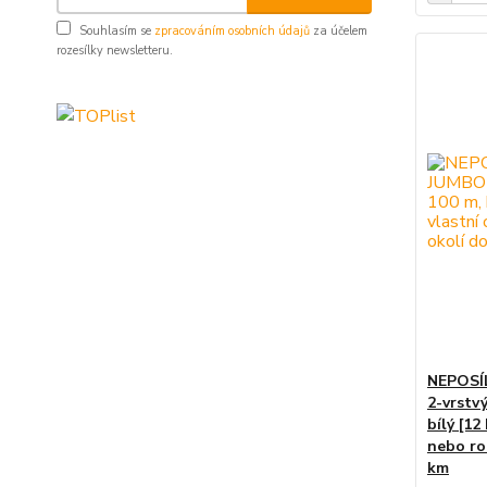
Souhlasím se
zpracováním osobních údajů
za účelem
rozesílky newsletteru.
NEPOSÍL
2-vrstvý
bílý [12
nebo ro
km