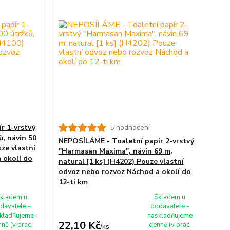
r 1-vrstvý
5 hodnocení
, návin 50
NEPOSÍLÁME - Toaletní papír 2-vrstvý
uze vlastní
"Harmasan Maxima", návin 69 m,
 okolí do
natural [1 ks] (H4202) Pouze vlastní
odvoz nebo rozvoz Náchod a okolí do
12-ti km
kladem u
Skladem u
davatele -
dodavatele -
kladňujeme
naskladňujeme
22,10 Kč
ně (v prac.
denně (v prac.
/
ks