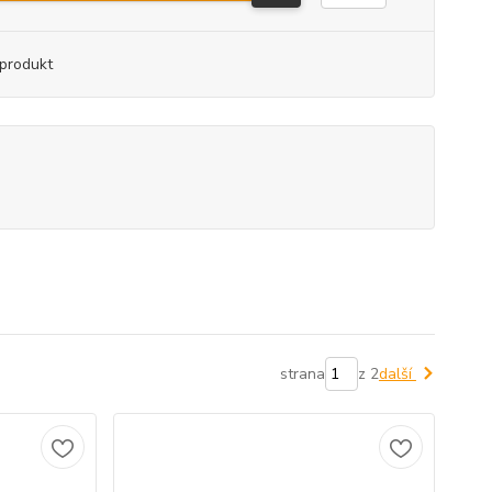
produkt
strana
z 2
další