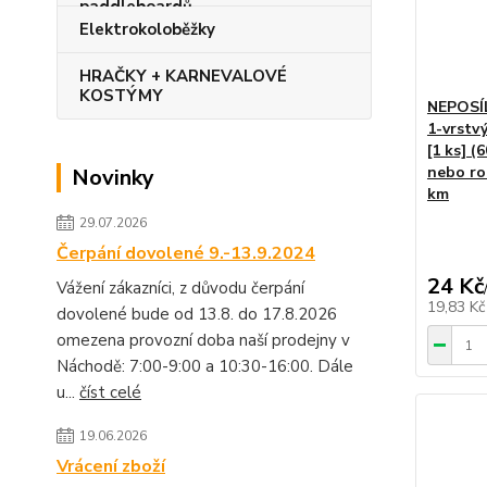
Elektrokoloběžky
HRAČKY + KARNEVALOVÉ
KOSTÝMY
NEPOSÍL
1-vrstv
[1 ks] (
nebo ro
Novinky
km
29.07.2026
Čerpání dovolené 9.-13.9.2024
24 Kč
Vážení zákazníci, z důvodu čerpání
19,83 K
dovolené bude od 13.8. do 17.8.2026
omezena provozní doba naší prodejny v
Náchodě: 7:00-9:00 a 10:30-16:00. Dále
u...
číst celé
19.06.2026
Vrácení zboží