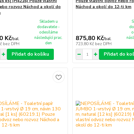
16 ks] (H4216) Pouze vlastní
Pouze vlastní odvoz nebo r
ebo rozvoz Náchod a okolí do
Náchod a okolí do 12-ti km
m
Skladem u
S
dodavatele -
do
odesíláme
o
0 Kč
875,80 Kč
následující prac.
násl
/
bal.
/
bal.
den
Kč
bez DPH
723,80 Kč
bez DPH
Přidat do košíku
Přidat do ko