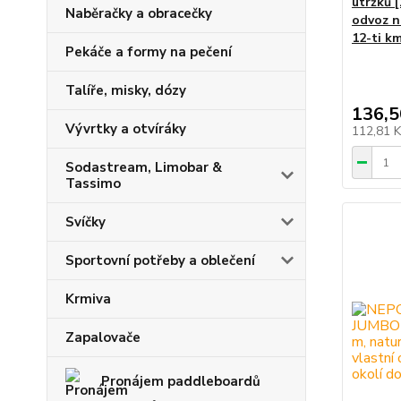
útržků [
Naběračky a obracečky
odvoz n
12-ti k
Pekáče a formy na pečení
Talíře, misky, dózy
136,5
Vývrtky a otvíráky
112,81 
Sodastream, Limobar &
Tassimo
Svíčky
Sportovní potřeby a oblečení
Krmiva
Zapalovače
Pronájem paddleboardů