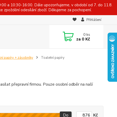
:00 a 10:30-16:00. Dále upozorňujeme, v období od 7. do 11.8.
e zpoždění odesílání zboží. Děkujeme za pochopení.
Přihlášení
0
ks
za
0 Kč
ní papíry + zásobníky
Toaletní papíry
sílat přepravní firmou. Pouze osobní odběr na naší
Do
Kč