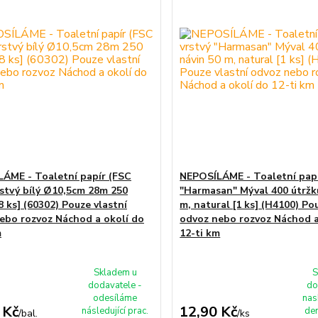
ÁME - Toaletní papír (FSC
NEPOSÍLÁME - Toaletní papí
rstvý bílý Ø10,5cm 28m 250
"Harmasan" Mýval 400 útržků
8 ks] (60302) Pouze vlastní
m, natural [1 ks] (H4100) Po
ebo rozvoz Náchod a okolí do
odvoz nebo rozvoz Náchod a
m
12-ti km
Skladem u
S
dodavatele -
do
odesíláme
nas
 Kč
12,90 Kč
následující prac.
den
/
bal.
/
ks