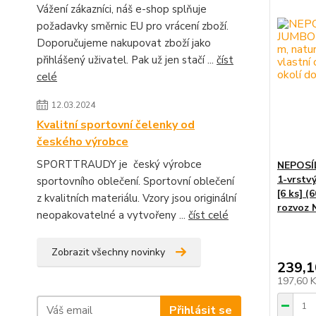
Vážení zákazníci, náš e-shop splňuje
požadavky směrnic EU pro vrácení zboží.
Doporučujeme nakupovat zboží jako
přihlášený uživatel. Pak už jen stačí ...
číst
celé
12.03.2024
Kvalitní sportovní čelenky od
českého výrobce
SPORTTRAUDY je český výrobce
NEPOSÍL
1-vrstv
sportovního oblečení. Sportovní oblečení
[6 ks] 
z kvalitních materiálu. Vzory jsou originální
rozvoz 
neopakovatelné a vytvořeny ...
číst celé
Zobrazit všechny novinky
239,1
197,60 
Přihlásit se