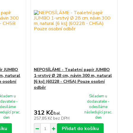
ír JUMBO
NEPOSÍLÁME - Toaletní papír JUMBO
m, natural
1-vrstvý Ø 28 cm, návin 300 m, natural
e osobní
[6 ks] (60228 - CH5A) Pouze osobní
odběr
kladem u
Skladem u
davatele -
dodavatele -
desíláme
odesíláme
312 Kč
edující prac.
následující prac.
/
bal.
den
den
257,85 Kč
bez DPH
šíku
Přidat do košíku