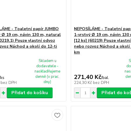
ÁME - Toaletní papír JUMBO
NEPOSÍLÁME - Toaletní pap
ý Ø 19 cm, návin 130 m, natural
1-vrstvý Ø 19 cm, návin 130 
60219.1) Pouze vlastní odvoz
[12 ks] (60219) Pouze vlastn
zvoz Náchod a okolí do 12-ti
nebo rozvoz Náchod a okolí 
km
Skladem u
S
dodavatele -
do
naskladňujeme
nas
271,40 Kč
denně (v prac.
den
/
ks
/
bal.
dny)
č
bez DPH
224,30 Kč
bez DPH
Přidat do košíku
Přidat do ko