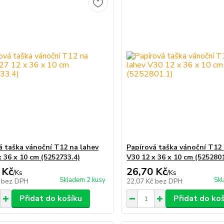
á taška vánoční T12 na lahev
Papírová taška vánoční T12 
x 36 x 10 cm (5252733.4)
V30 12 x 36 x 10 cm (5252801
 Kč
26,70 Kč
/
Ks
/
Ks
Skladem 2 kusy
Skl
č
bez DPH
22,07 Kč
bez DPH
Přidat do košíku
Přidat do ko