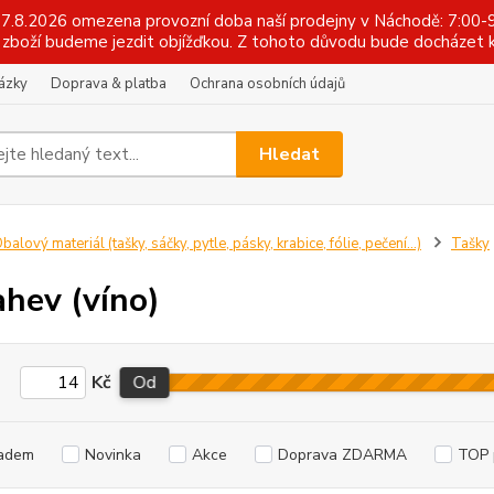
 17.8.2026 omezena provozní doba naší prodejny v Náchodě: 7:00-9
zboží budeme jezdit objížďkou. Z tohoto důvodu bude docházet k
tázky
Doprava & platba
Ochrana osobních údajů
Hledat
balový materiál (tašky, sáčky, pytle, pásky, krabice, fólie, pečení...)
Tašky
ahev (víno)
Kč
Od
adem
Novinka
Akce
Doprava ZDARMA
TOP 