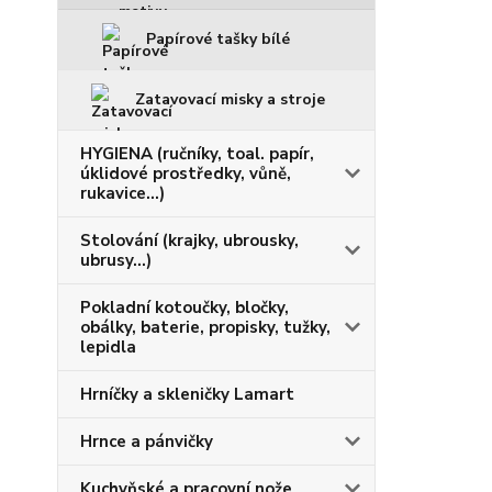
Papírové tašky bílé
Zatavovací misky a stroje
HYGIENA (ručníky, toal. papír,
úklidové prostředky, vůně,
rukavice...)
Stolování (krajky, ubrousky,
ubrusy...)
Pokladní kotoučky, bločky,
obálky, baterie, propisky, tužky,
lepidla
Hrníčky a skleničky Lamart
Hrnce a pánvičky
Kuchyňské a pracovní nože