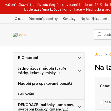
Vážení zákazníci, z důvodu čerpání dovolené bude od 13.8. do
bude uzavřena klíčová komunikace v Náchodě a pro 
O nás
Obchodní podmínky
Kontakty
Nejčastěji kladené o
Úvod
O
BIO nádobí
Na l
Jednorázové nádobí (talíře,
tácky, kelímky, misky...)
Nádobí pro opakované použití
Cena:
Grilování
Skl
DEKORACE (balónky, lampióny,
svatební košíčky, girlandy...)