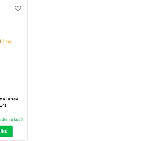
na lahev
.4)
adem 6 kusů
šíku