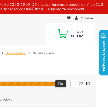
:00 a 10:30-16:00. Dále upozorňujeme, v období od 7. do 11.8.
e zpoždění odesílání zboží. Děkujeme za pochopení.
Přihlášení
0
ks
za
0 Kč
Dárkové tašky
Na lahev (víno)
Do
Kč
produkt