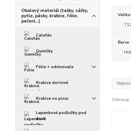
Obalový materiál (tašky, sáčky,
Veliko
pytle, pásky, krabice, fólie,
pečení...)
T1
Celofán
Barva
Gumičky
Hně
Fólie + odvinovače
Krabice dortové
Nejnově
Krabice na pizzu
Zobrazuji 
Lepenkové podložky pod
dort