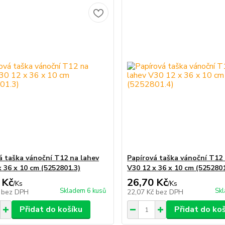
á taška vánoční T12 na lahev
Papírová taška vánoční T12 
x 36 x 10 cm (5252801.3)
V30 12 x 36 x 10 cm (5252801
 Kč
26,70 Kč
/
Ks
/
Ks
Skladem 6 kusů
Skl
č
bez DPH
22,07 Kč
bez DPH
Přidat do košíku
Přidat do ko