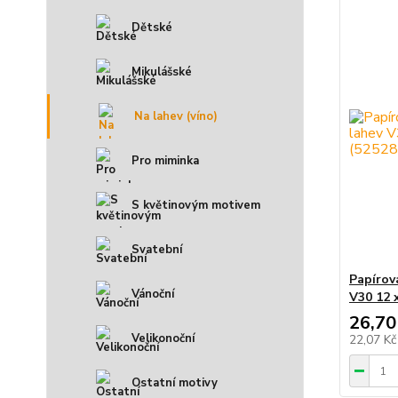
Dětské
Mikulášské
Na lahev (víno)
Pro miminka
S květinovým motivem
Svatební
Papírov
Vánoční
V30 12 
26,70
Velikonoční
22,07 K
Ostatní motivy