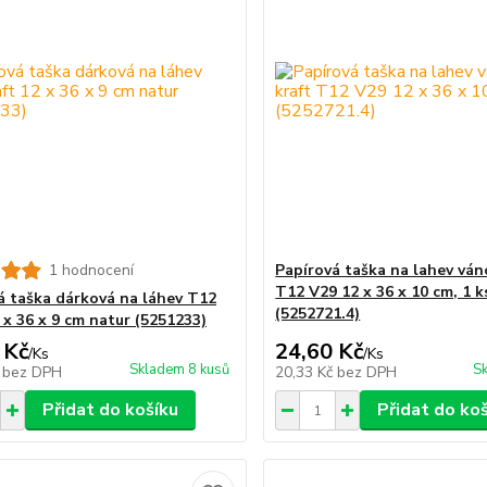
1 hodnocení
Papírová taška na lahev ván
T12 V29 12 x 36 x 10 cm, 1 k
á taška dárková na láhev T12
(5252721.4)
 x 36 x 9 cm natur (5251233)
 Kč
24,60 Kč
/
Ks
/
Ks
Skladem 8 kusů
Sk
č
bez DPH
20,33 Kč
bez DPH
Přidat do košíku
Přidat do ko