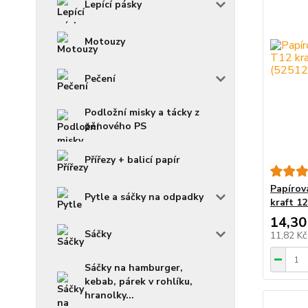
Lepící pásky
Motouzy
Pečení
Podložní misky a tácky z
pěnového PS
Přířezy + balicí papír
Papírov
Pytle a sáčky na odpadky
kraft 12
14,30
Sáčky
11,82 K
Sáčky na hamburger,
kebab, párek v rohlíku,
hranolky...