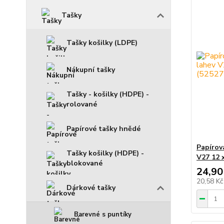
Tašky
Tašky košilky (LDPE)
Nákupní tašky
Tašky - košilky (HDPE) -
rolované
Papírové tašky hnědé
Papírov
Tašky košilky (HDPE) -
V27 12 
blokované
24,90
20,58 K
Dárkové tašky
Barevné s puntíky