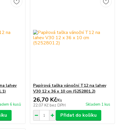
na lahev
Papírová taška vánoční T12 na lahev
.1)
V30 12 x 36 x 10 cm (5252801.2)
26,70 Kč
/
Ks
adem 6 kusů
Skladem 1 kus
22,07 Kč
bez DPH
šíku
Přidat do košíku