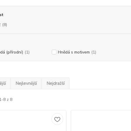
st
2
(8)
dá (přírodní)
(1)
Hnědá s motivem
(1)
jší
Nejlevnější
Nejdražší
1-8 z 8