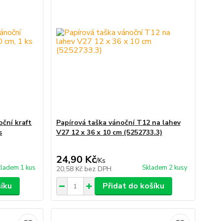
oční kraft
Papírová taška vánoční T12 na lahev
s
V27 12 x 36 x 10 cm (5252733.3)
24,90 Kč
/
Ks
ladem 1 kus
Skladem 2 kusy
20,58 Kč
bez DPH
šíku
Přidat do košíku