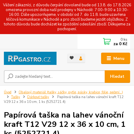
Vážení zákazníci, z důvodu čerpání dovolené bude od 13.8. do 17.8.2026
omezena provozní doba naší prodejny v Náchodě: 7:00-9:00 a 10:30-
16:00. Dále upozorňujeme, v období od 7. do 11.8. bude uzavřena
klíčová komunikace v Náchodě a pro zboží budeme jezdit objížďkou. Z
tohoto důvodu bude docházet ke zpoždění odesílání zboží. Děkujeme za
pochopení.
0
ks
za
0 Kč
Menu
Hledat
Úvod
Obalový materiál (tašky, sáčky, pytle, pásky, krabice, fólie, pečení...)
Tašky
Dárkové tašky
Papírová taška na lahev vánoční kraft T12
V29 12 x 36 x 10 cm, 1 ks (5252721.4)
Papírová taška na lahev vánoční
kraft T12 V29 12 x 36 x 10 cm, 1
ks (5252721.4)