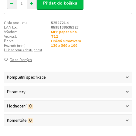
Přidat do košíku
Číslo produktu:
5252721.4
EAN kód:
8595138535323
Výrobce:
MFP paper s.r.o.
Velikost:
T12
Barva:
Hnědá s motivem
Rozměr (mm):
120 x 360 x 100
Hlídat cenu / dostupnost
Do oblíbených
Kompletní specifikace
Parametry
Hodnocení
0
Komentáře
0