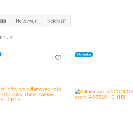
jší
Nejlevnější
Nejdražší
1-4 z 4
Novinka