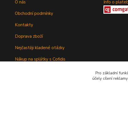
O nás
Info o plate
Obchodní podmínky
Kontakty
Doprava zboží
Nejčastěji kladené otázky
Nákup na splátky s Cofidis
Pro základní funk
účely cílení reklam