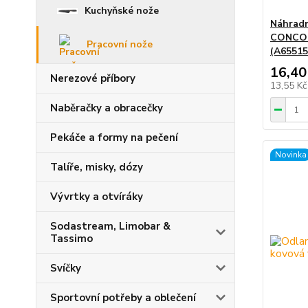
Kuchyňské nože
Náhradn
CONCOR
Pracovní nože
(A65515
16,40
Nerezové příbory
13,55 K
Naběračky a obracečky
Pekáče a formy na pečení
Novinka
Talíře, misky, dózy
Vývrtky a otvíráky
Sodastream, Limobar &
Tassimo
Svíčky
Sportovní potřeby a oblečení