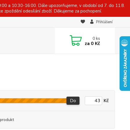
:00 a 10:30-16:00. Dále upozorňujeme, v období od 7. do 11.8.
e zpoždění odesílání zboží. Děkujeme za pochopení.
Přihlášení
0
ks
za
0 Kč
Do
Kč
produkt