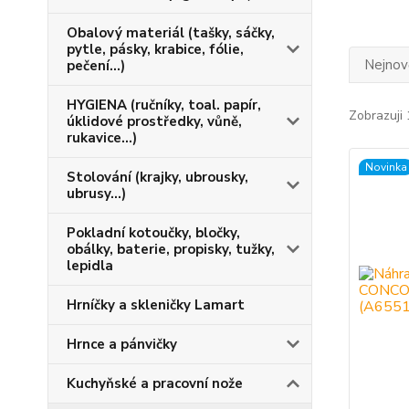
Obalový materiál (tašky, sáčky,
pytle, pásky, krabice, fólie,
Nejnově
pečení...)
HYGIENA (ručníky, toal. papír,
Zobrazuji 
úklidové prostředky, vůně,
rukavice...)
Novinka
Stolování (krajky, ubrousky,
ubrusy...)
Pokladní kotoučky, bločky,
obálky, baterie, propisky, tužky,
lepidla
Hrníčky a skleničky Lamart
Hrnce a pánvičky
Kuchyňské a pracovní nože