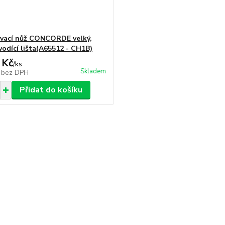
vací nůž CONCORDE velký,
vodící lišta(A65512 - CH1B)
 Kč
/
ks
Skladem
č
bez DPH
Přidat do košíku