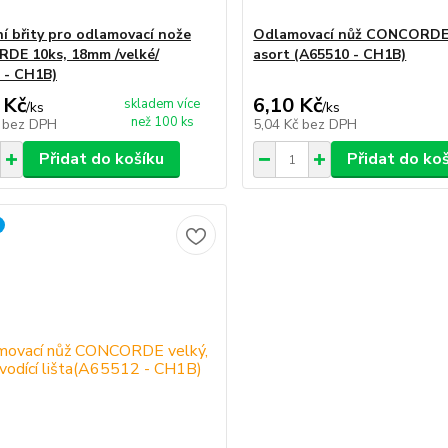
í břity pro odlamovací nože
Odlamovací nůž CONCORDE 
DE 10ks, 18mm /velké/
asort (A65510 - CH1B)
 - CH1B)
 Kč
6,10 Kč
skladem více
/
ks
/
ks
než 100 ks
č
bez DPH
5,04 Kč
bez DPH
Přidat do košíku
Přidat do ko