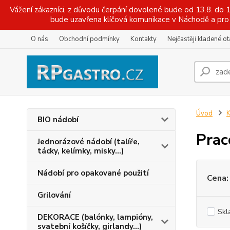
Vážení zákazníci, z důvodu čerpání dovolené bude od 13.8. do
bude uzavřena klíčová komunikace v Náchodě a pro 
O nás
Obchodní podmínky
Kontakty
Nejčastěji kladené o
Úvod
K
BIO nádobí
Prac
Jednorázové nádobí (talíře,
tácky, kelímky, misky...)
Nádobí pro opakované použití
Cena:
Grilování
Skl
DEKORACE (balónky, lampióny,
svatební košíčky, girlandy...)