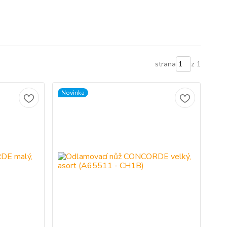
strana
z 1
Novinka