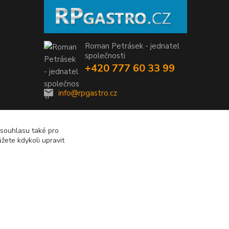
Roman Petrásek - jednatel
společnosti
+420 777 60 33 99
info@rpgastro.cz
 souhlasu také pro
žete kdykoli upravit
Vytvořeno na
Eshop-rychle.cz