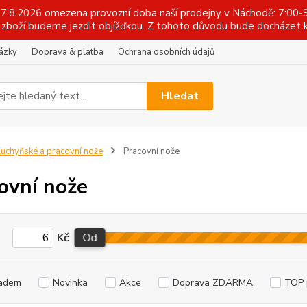
 17.8.2026 omezena provozní doba naší prodejny v Náchodě: 7:00-9
zboží budeme jezdit objížďkou. Z tohoto důvodu bude docházet k
tázky
Doprava & platba
Ochrana osobních údajů
Hledat
uchyňské a pracovní nože
Pracovní nože
ovní nože
Kč
Od
adem
Novinka
Akce
Doprava ZDARMA
TOP 