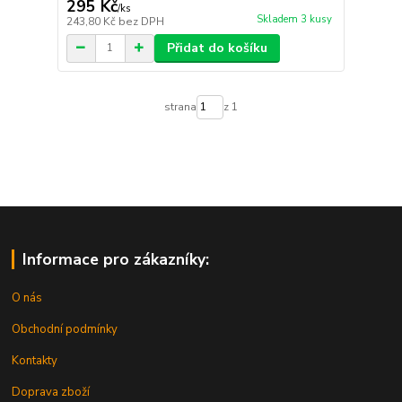
295 Kč
/
ks
Skladem 3 kusy
243,80 Kč
bez DPH
Přidat do košíku
strana
z 1
Informace pro zákazníky:
O nás
Obchodní podmínky
Kontakty
Doprava zboží