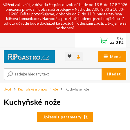
Vážení zákazníci, z důvodu čerpání dovolené bude od 13.8. do 17.8.2026
omezena provozní doba naší prodejny v Náchodě: 7:00-9:00 a 10:30-
16:00. Dále upozorňujeme, v období od 7. do 11.8. bude uzavřena
klíčová komunikace v Náchodě a pro zboží budeme jezdit objížďkou. Z
tohoto důvodu bude docházet ke zpoždění odesílání zboží. Děkujeme za
pochopení.
0
ks
za
0 Kč
Menu
Hledat
Úvod
Kuchyňské a pracovní nože
Kuchyňské nože
Kuchyňské nože
Upřesnit parametry