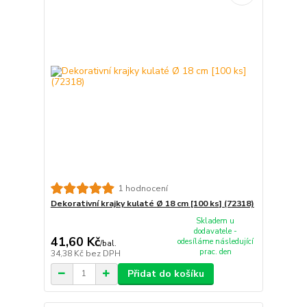
1 hodnocení
Dekorativní krajky kulaté Ø 18 cm [100 ks] (72318)
Skladem u
dodavatele -
41,60 Kč
odesíláme následující
/
bal.
prac. den
34,38 Kč
bez DPH
Přidat do košíku