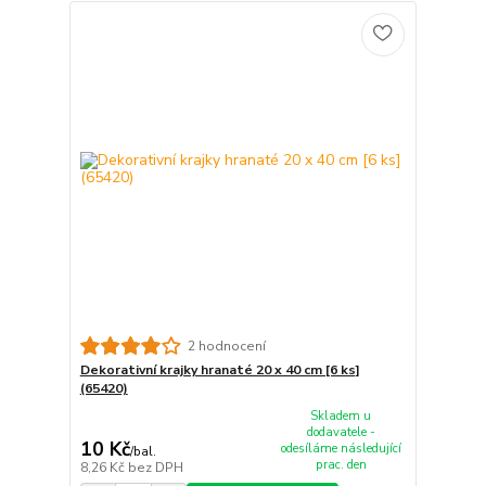
2 hodnocení
Dekorativní krajky hranaté 20 x 40 cm [6 ks]
(65420)
Skladem u
dodavatele -
10 Kč
odesíláme následující
/
bal.
prac. den
8,26 Kč
bez DPH