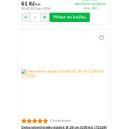
61 Kč
odesíláme následující
/
bal.
prac. den
50,41 Kč
bez DPH
Přidat do košíku
2 hodnocení
Dekorativní krajky kulaté Ø 26 cm [100 ks] (72326)