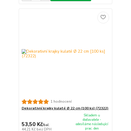
1 hodnocení
Dekorativní krajky kulaté Ø 22 cm [100 ks] (72322)
Skladem u
dodavatele -
53,50 Kč
odesíláme následující
/
bal.
prac. den
44,21 Kč
bez DPH