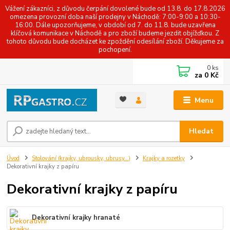
Vážení zákazníci, z důvodu čerpání dovolené bude od 13.8. do 17.8.2026
omezena provozní doba naší prodejny v Náchodě: 7:00-9:00 a 10:30-
16:00. Dále upozorňujeme, v období od 7. do 11.8. bude uzavřena
klíčová komunikace v Náchodě a pro zboží budeme jezdit objížďkou. Z
tohoto důvodu bude docházet ke zpoždění odesílání zboží. Děkujeme za
pochopení.
0
ks
za
0 Kč
Menu
Hledat
Úvod
Stolování (krajky, ubrousky, ubrusy...)
Krajky a rozetky
Dekorativní krajky z papíru
Dekorativní krajky z papíru
Dekorativní krajky hranaté