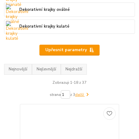
Dekorativní krajky oválné
Dekorativní krajky kulaté
Upřesnit parametry
Nejnovější
Nejlevnější
Nejdražší
Zobrazuji 1-18 z 37
strana
z 3
další