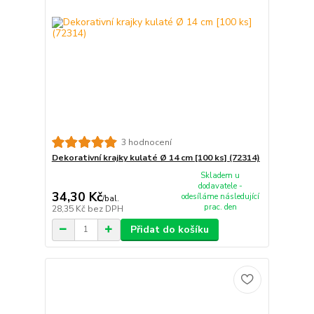
3 hodnocení
Dekorativní krajky kulaté Ø 14 cm [100 ks] (72314)
Skladem u
dodavatele -
34,30 Kč
odesíláme následující
/
bal.
prac. den
28,35 Kč
bez DPH
Přidat do košíku