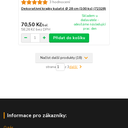
3 hodnocení
Dekorativní krajky kulaté Ø 28 cm [100 ks] (72328)
Skladem u
dodavatele -
70,50 Kč
odesíláme následující
/
bal.
prac. den
58,26 Kč
bez DPH
Přidat do košíku
Načíst další produkty (18)
strana
z 3
další
Informace pro zákazníky:
O nás