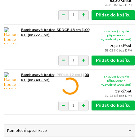
53,30 Kč
/
bal.
44,05 Kč
bez DPH
Přidat do košíku
Bambusové bodce SRDCE 18 cm [100
skladem (obvykle
ks] (66722 - 6B)
připraveno k
vyzvednutí/odeslání)
70,20 Kč
/
bal.
58,02 Kč
bez DPH
Přidat do košíku
Bambusové bodce PERLA 12 cm [100
skladem (obvykle
ks] (66740 - 6B)
připraveno k
vyzvednutí/odeslání)
39 Kč
/
bal.
32,23 Kč
bez DPH
Přidat do košíku
Kompletní specifikace