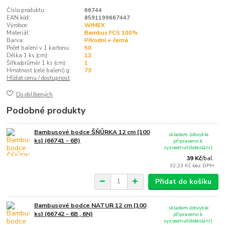
Číslo produktu:
66744
EAN kód:
8591199667447
Výrobce:
WIMEX
Materiál:
Bambus FCS 100%
Barva:
Přírodní + černá
Počet balení v 1 kartonu:
50
Délka 1 ks (cm):
12
Šířka/průměr 1 ks (cm):
1
Hmotnost (celé balení) g:
73
Hlídat cenu / dostupnost
Do oblíbených
Podobné produkty
Bambusové bodce ŠŇŮRKA 12 cm [100
skladem (obvykle
ks] (66741 - 6B)
připraveno k
vyzvednutí/odeslání)
39 Kč
/
bal.
32,23 Kč
bez DPH
Přidat do košíku
Bambusové bodce NATUR 12 cm [100
skladem (obvykle
ks] (66742 - 6B , 6N)
připraveno k
vyzvednutí/odeslání)