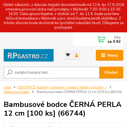
Vážení zákazníci, z důvodu čerpání dovolené bude od 13.8. do 17.8.2026
omezena provozní doba naší prodejny v Náchodě: 7:00-9:00 a 10:30-
16:00. Dále upozorňujeme, v období od 7. do 11.8. bude uzavřena
klíčová komunikace v Náchodě a pro zboží budeme jezdit objížďkou. Z
tohoto důvodu bude docházet ke zpoždění odesílání zboží. Děkujeme za
pochopení.
0
ks
za
0 Kč
Menu
Hledat
Úvod
DEKORACE (balónky, lampióny, svatební košíčky, girlandy...)
Dekorativní bodce
Bambusové bodce ČERNÁ PERLA 12 cm [100 ks] (66744)
Bambusové bodce ČERNÁ PERLA
12 cm [100 ks] (66744)