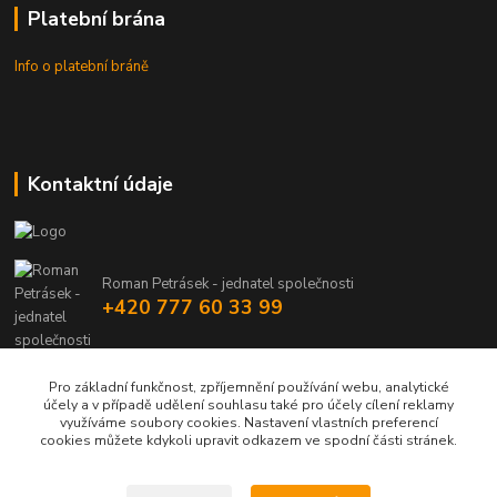
Platební brána
Info o platební bráně
Kontaktní údaje
Roman Petrásek - jednatel společnosti
+420 777 60 33 99
info@rpgastro.cz
Pro základní funkčnost, zpříjemnění používání webu, analytické
účely a v případě udělení souhlasu také pro účely cílení reklamy
využíváme soubory cookies. Nastavení vlastních preferencí
cookies můžete kdykoli upravit odkazem ve spodní části stránek.