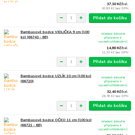
37,30 Kč
/
bal.
30,83 Kč
bez DPH
Přidat do košíku
Bambusové bodce VIDLIČKA 9 cm [100
skladem (obvykle
ks] (66743 - 6B)
připraveno k
vyzvednutí/odeslání)
14,80 Kč
/
bal.
12,23 Kč
bez DPH
Přidat do košíku
Bambusové bodce UZLÍK 10 cm [100 ks]
skladem (obvykle
(66720)
připraveno k
vyzvednutí/odeslání)
32,40 Kč
/
bal.
26,78 Kč
bez DPH
Přidat do košíku
Bambusové bodce OČKO 11 cm [100 ks]
skladem (obvykle
(66721 - 6B)
připraveno k
vyzvednutí/odeslání)