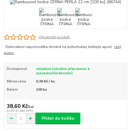
Ohodnotit produkt
Dekorativní napichovátka vhodná na jednohubky, koktejly apod.
celý
popis
Dostupnost
skladem (obvykle připraveno k
vyzvednutí/odeslání)
Měrná cena
0,39 Kč / ks
Balení
100 ks
38,60 Kč
/
bal.
31,90 Kč
bez DPH
Přidat do košíku