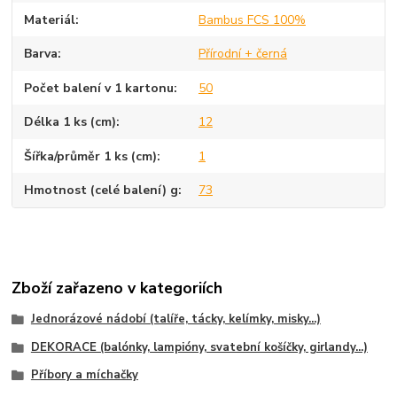
Materiál
Bambus FCS 100%
Barva
Přírodní + černá
Počet balení v 1 kartonu
50
Délka 1 ks (cm)
12
Šířka/průměr 1 ks (cm)
1
Hmotnost (celé balení) g
73
Zboží zařazeno v kategoriích
Jednorázové nádobí (talíře, tácky, kelímky, misky...)
DEKORACE (balónky, lampióny, svatební košíčky, girlandy...)
Příbory a míchačky