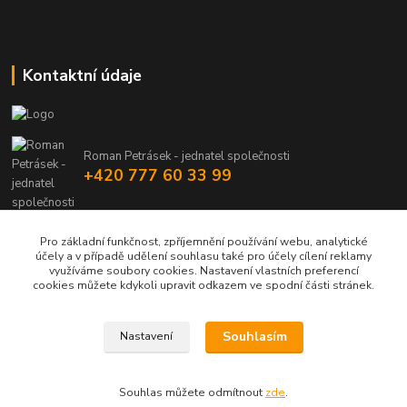
Kontaktní údaje
Roman Petrásek - jednatel společnosti
+420 777 60 33 99
info@rpgastro.cz
Pro základní funkčnost, zpříjemnění používání webu, analytické
účely a v případě udělení souhlasu také pro účely cílení reklamy
využíváme soubory cookies. Nastavení vlastních preferencí
cookies můžete kdykoli upravit odkazem ve spodní části stránek.
Souhlasím
Nastavení
Upravit sběr cookies.
Souhlas můžete odmítnout
zde
.
Vytvořeno na
Eshop-rychle.cz