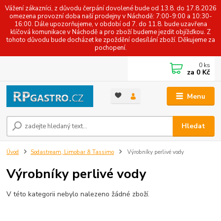
Vážení zákazníci, z důvodu čerpání dovolené bude od 13.8. do 17.8.2026
omezena provozní doba naší prodejny v Náchodě: 7:00-9:00 a 10:30-
16:00. Dále upozorňujeme, v období od 7. do 11.8. bude uzavřena
klíčová komunikace v Náchodě a pro zboží budeme jezdit objížďkou. Z
tohoto důvodu bude docházet ke zpoždění odesílání zboží. Děkujeme za
pochopení.
0
ks
za
0 Kč
Menu
Hledat
Úvod
Sodastream, Limobar & Tassimo
Výrobníky perlivé vody
Výrobníky perlivé vody
V této kategorii nebylo nalezeno žádné zboží.