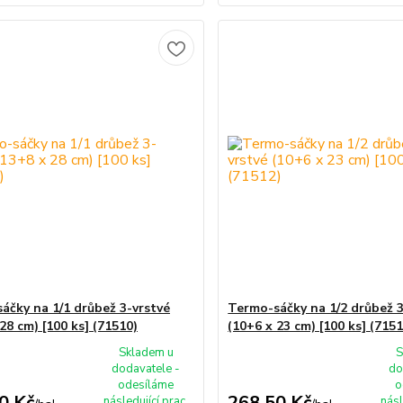
áčky na 1/1 drůbež 3-vrstvé
Termo-sáčky na 1/2 drůbež 3
28 cm) [100 ks] (71510)
(10+6 x 23 cm) [100 ks] (7151
Skladem u
S
dodavatele -
do
odesíláme
o
0 Kč
268,50 Kč
následující prac.
násl