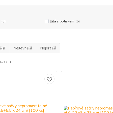
(3)
Bílá s potiskem
(5)
jší
Nejlevnější
Nejdražší
1-8 z 8