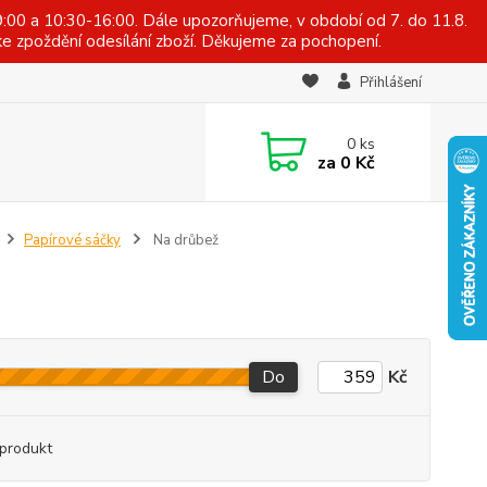
:00 a 10:30-16:00. Dále upozorňujeme, v období od 7. do 11.8.
e zpoždění odesílání zboží. Děkujeme za pochopení.
Přihlášení
0
ks
za
0 Kč
Papírové sáčky
Na drůbež
Do
Kč
produkt