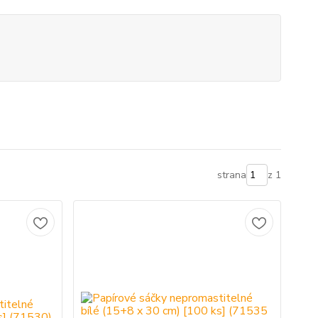
strana
z 1