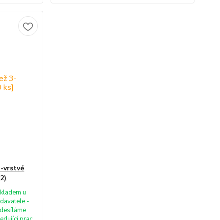
-vrstvé
2)
kladem u
davatele -
desíláme
edující prac.