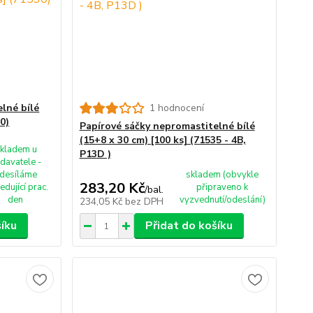
lné bílé
1 hodnocení
0)
Papírové sáčky nepromastitelné bílé
(15+8 x 30 cm) [100 ks] (71535 - 4B,
kladem u
P13D )
davatele -
desíláme
skladem (obvykle
283,20 Kč
edující prac.
připraveno k
/
bal.
den
vyzvednutí/odeslání)
234,05 Kč
bez DPH
šíku
Přidat do košíku