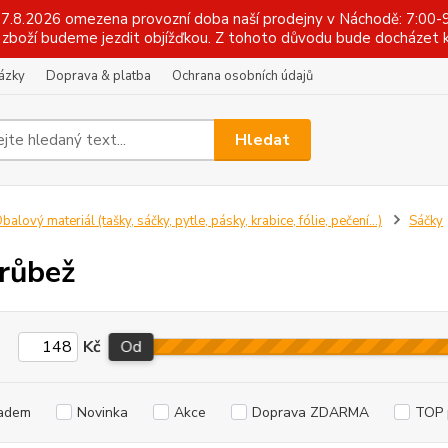
 17.8.2026 omezena provozní doba naší prodejny v Náchodě: 7:00-9
zboží budeme jezdit objížďkou. Z tohoto důvodu bude docházet k
tázky
Doprava & platba
Ochrana osobních údajů
Hledat
balový materiál (tašky, sáčky, pytle, pásky, krabice, fólie, pečení...)
Sáčky
růbež
Kč
Od
adem
Novinka
Akce
Doprava ZDARMA
TOP 