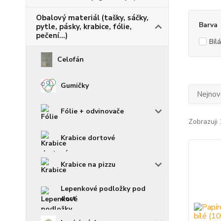
Obalový materiál (tašky, sáčky,
Barva
pytle, pásky, krabice, fólie,
pečení...)
Bílá
Celofán
Gumičky
Nejnově
Fólie + odvinovače
Zobrazuji 
Krabice dortové
Krabice na pizzu
Lepenkové podložky pod
dort