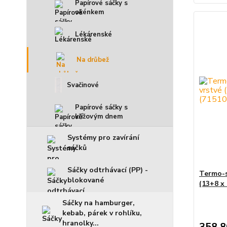
Papírové sáčky s
okénkem
Lékárenské
Na drůbež
Svačinové
Papírové sáčky s
křížovým dnem
Systémy pro zavírání
sáčků
Sáčky odtrhávací (PP) -
Termo-s
blokované
(13+8 x 
Sáčky na hamburger,
kebab, párek v rohlíku,
hranolky...
358,8