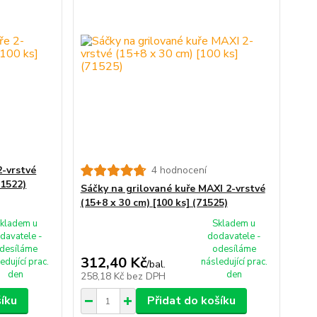
2-vrstvé
4 hodnocení
71522)
Sáčky na grilované kuře MAXI 2-vrstvé
(15+8 x 30 cm) [100 ks] (71525)
kladem u
Skladem u
davatele -
dodavatele -
desíláme
odesíláme
312,40 Kč
edující prac.
následující prac.
/
bal.
den
den
258,18 Kč
bez DPH
šíku
Přidat do košíku