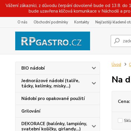
Vážení zákazníci, z důvodu čerpání dovolené bude od 13.8. do
bude uzavřena klíčová komunikace v Náchodě a pro 
O nás
Obchodní podmínky
Kontakty
Nejčastěji kladené o
Úvod
O
BIO nádobí
Na d
Jednorázové nádobí (talíře,
tácky, kelímky, misky...)
Nádobí pro opakované použití
Cena:
Grilování
Skl
DEKORACE (balónky, lampióny,
svatební košíčky, girlandy...)