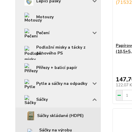
Lepící pásky
Motouzy
Pečení
Papírov
Podložní misky a tácky z
(10,5+5,
pěnového PS
Přířezy + balicí papír
147,7
Pytle a sáčky na odpadky
122,07 
Sáčky
Sáčky skládané (HDPE)
Sáčky na výrobu