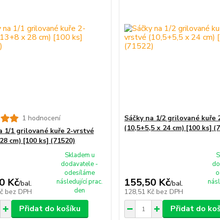
1 hodnocení
Sáčky na 1/2 grilované kuře 
(10,5+5,5 x 24 cm) [100 ks] (
 1/1 grilované kuře 2-vrstvé
28 cm) [100 ks] (71520)
Skladem u
S
dodavatele -
do
odesíláme
o
0 Kč
155,50 Kč
následující prac.
násl
/
bal.
/
bal.
den
Kč
bez DPH
128,51 Kč
bez DPH
Přidat do košíku
Přidat do ko