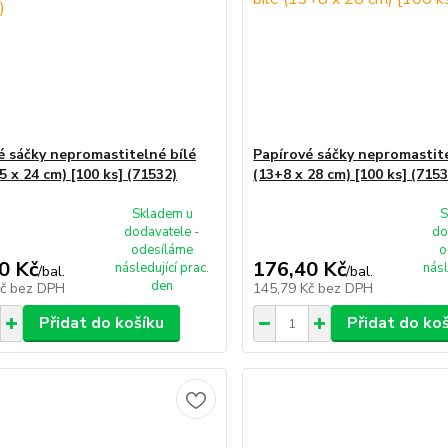
é sáčky nepromastitelné bílé
Papírové sáčky nepromastite
5 x 24 cm) [100 ks] (71532)
(13+8 x 28 cm) [100 ks] (7153
Skladem u
S
dodavatele -
do
odesíláme
o
0 Kč
176,40 Kč
následující prac.
násl
/
bal.
/
bal.
den
Kč
bez DPH
145,79 Kč
bez DPH
Přidat do košíku
Přidat do ko