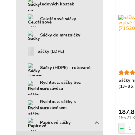
ledových kostek
Celofánové sáčky
Sáčky do mrazničky
Sáčky (LDPE)
Sáčky (HDPE) - rolované
Sáčky na
Rychlouz. sáčky bez
(13+8 x 
eurozávěsu
Rychlouz. sáčky s
eurozávěsem
187,8
155,21 
Papírové sáčky