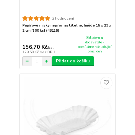
2 hodnocení
Papírové misky nepromastitelné, hnědé 15 x 23 x
2 cm [100 ks] (48215)
Skladem u
dodavatele -
156,70 Kč
odesíláme následující
/
bal.
prac. den
129,50 Kč
bez DPH
Přidat do košíku