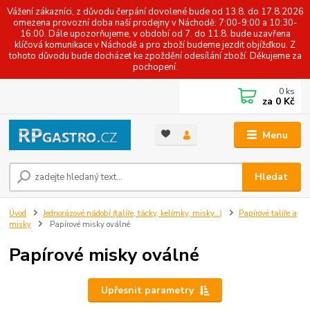
Vážení zákazníci, z důvodu čerpání dovolené bude od 13.8. do 17.8.2026
omezena provozní doba naší prodejny v Náchodě: 7:00-9:00 a 10:30-
16:00. Dále upozorňujeme, v období od 7. do 11.8. bude uzavřena
klíčová komunikace v Náchodě a pro zboží budeme jezdit objížďkou. Z
tohoto důvodu bude docházet ke zpoždění odesílání zboží. Děkujeme za
pochopení.
0
ks
za
0 Kč
Menu
Hledat
Úvod
Jednorázové nádobí (talíře, tácky, kelímky, misky...)
Papírové talíře a
misky
Papírové misky oválné
Papírové misky oválné
Upřesnit parametry