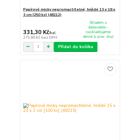
Papírové misky nepromastitelné, hnědé 13 x 18 x
3 cm [250 ks] (48212)
Skladem u
dodavatele -
331,30 Kč
naskladňujeme
/
bal.
denně (v prac. dny)
273,80 Kč
bez DPH
Přidat do košíku