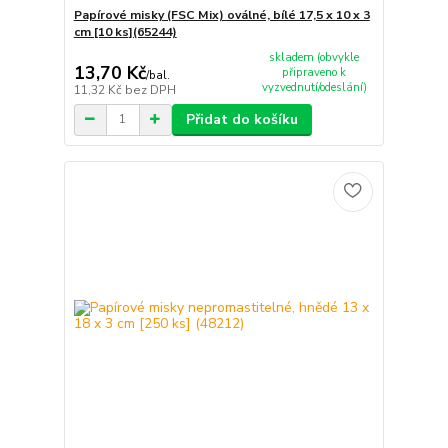
Papírové misky (FSC Mix) oválné, bílé 17,5 x 10 x 3
cm [10 ks](65244)
skladem (obvykle
13,70 Kč
připraveno k
/
bal.
vyzvednutí/odeslání)
11,32 Kč
bez DPH
Přidat do košíku