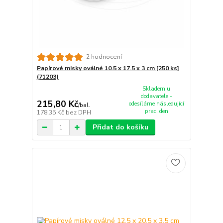
2 hodnocení
Papírové misky oválné 10.5 x 17.5 x 3 cm [250 ks]
(71203)
Skladem u
dodavatele -
215,80 Kč
odesíláme následující
/
bal.
prac. den
178,35 Kč
bez DPH
Přidat do košíku