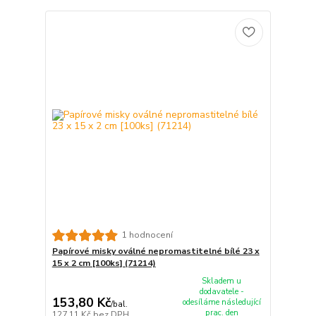
1 hodnocení
Papírové misky oválné nepromastitelné bílé 23 x
15 x 2 cm [100ks] (71214)
Skladem u
dodavatele -
153,80 Kč
odesíláme následující
/
bal.
prac. den
127,11 Kč
bez DPH