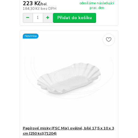
223 Kč
odesíláme následující
/
bal.
prac. den
184,30 Kč
bez DPH
Přidat do košíku
Novinka
Papírové misky (FSC Mix) oválné, bílé 17,5 x 10 x 3
cm [250 ks](71204)