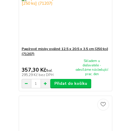
Papírové misky oválné 12.5 x 20.5 x 3.5 cm [250 ks]
(71207)
Skladem u
dodavatele -
357,30 Kč
odesíláme následující
/
bal.
prac. den
295,29 Kč
bez DPH
Přidat do košíku