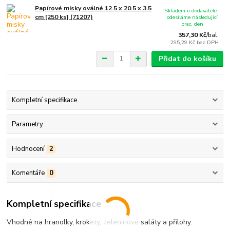
Papírové misky oválné 12.5 x 20.5 x 3.5
Skladem u dodavatele -
cm [250 ks] (71207)
odesíláme následující
prac. den
357,30 Kč
/
bal.
295,29 Kč
bez DPH
Přidat do košíku
Kompletní specifikace
Parametry
Hodnocení
2
Komentáře
0
Kompletní specifikace
Vhodné na hranolky, krokety, zeleninové saláty a přílohy.