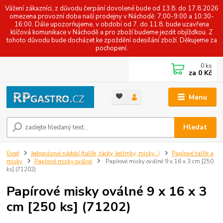
Vážení zákazníci, z důvodu čerpání dovolené bude od 13.8. do 17.8.2026
omezena provozní doba naší prodejny v Náchodě: 7:00-9:00 a 10:30-
16:00. Dále upozorňujeme, v období od 7. do 11.8. bude uzavřena
klíčová komunikace v Náchodě a pro zboží budeme jezdit objížďkou. Z
tohoto důvodu bude docházet ke zpoždění odesílání zboží. Děkujeme za
pochopení.
0
ks
za
0 Kč
Menu
Hledat
Úvod
Jednorázové nádobí (talíře, tácky, kelímky, misky...)
Papírové talíře a
misky
Papírové misky oválné
Papírové misky oválné 9 x 16 x 3 cm [250
ks] (71202)
Papírové misky oválné 9 x 16 x 3
cm [250 ks] (71202)