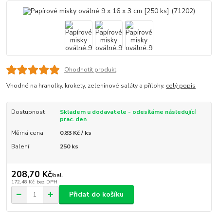
Ohodnotit produkt
Vhodné na hranolky, krokety, zeleninové saláty a přílohy.
celý popis
Dostupnost
Skladem u dodavatele - odesíláme následující
prac. den
Měrná cena
0,83 Kč / ks
Balení
250 ks
208,70 Kč
/
bal.
172,48 Kč
bez DPH
Přidat do košíku