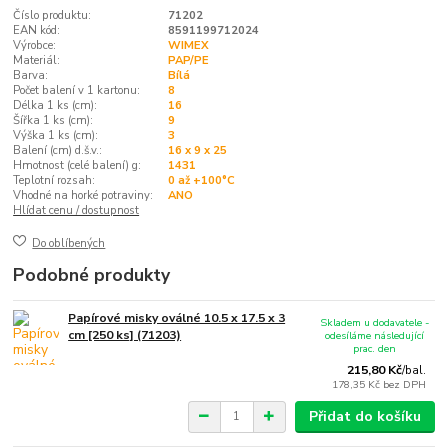
Číslo produktu:
71202
EAN kód:
8591199712024
Výrobce:
WIMEX
Materiál:
PAP/PE
Barva:
Bílá
Počet balení v 1 kartonu:
8
Délka 1 ks (cm):
16
Šířka 1 ks (cm):
9
Výška 1 ks (cm):
3
Balení (cm) d.š.v.:
16 x 9 x 25
Hmotnost (celé balení) g:
1431
Teplotní rozsah:
0 až +100°C
Vhodné na horké potraviny:
ANO
Hlídat cenu / dostupnost
Do oblíbených
Podobné produkty
Papírové misky oválné 10.5 x 17.5 x 3
Skladem u dodavatele -
cm [250 ks] (71203)
odesíláme následující
prac. den
215,80 Kč
/
bal.
178,35 Kč
bez DPH
Přidat do košíku