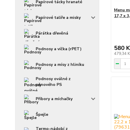
Papírové tácky hranaté
Menu mí
17,7 x 3
Papírové talíře a misky
Párátka dřevěná
580 K
Podnosy a víčka (rPET)
479,34 
Podnosy a mísy z hliníku
Podnosy oválné z
pěnového PS
Příbory a míchačky
Špejle
Termo-nádobí z