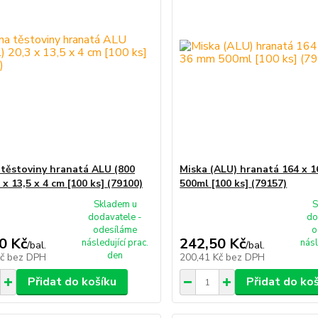
 těstoviny hranatá ALU (800
Miska (ALU) hranatá 164 x 
 x 13,5 x 4 cm [100 ks] (79100)
500ml [100 ks] (79157)
Skladem u
S
dodavatele -
do
odesíláme
o
0 Kč
242,50 Kč
následující prac.
násl
/
bal.
/
bal.
den
Kč
bez DPH
200,41 Kč
bez DPH
Přidat do košíku
Přidat do ko