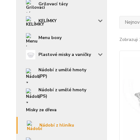
Grilovací tácy
KELÍMKY
Nejnově
Menu boxy
Zobrazuji 
Plastové misky a vaničky
Nádobí z umělé hmoty
(PP)
Nádobí z umělé hmoty
(PS)
Misky ze dřeva
Nádobí z hliníku