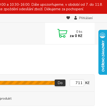
:00 a 10:30-16:00. Dále upozorňujeme, v období od 7. do 11.8.
e zpoždění odesílání zboží. Děkujeme za pochopení.
Přihlášení
0
ks
za
0 Kč
Do
Kč
produkt