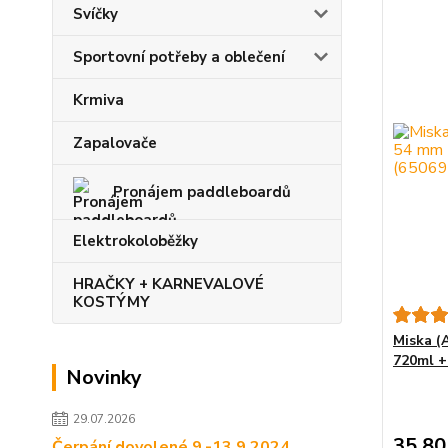
Svíčky
Sportovní potřeby a oblečení
Krmiva
Zapalovače
Pronájem paddleboardů
Elektrokoloběžky
HRAČKY + KARNEVALOVÉ
KOSTÝMY
Miska (
720ml + 
Novinky
29.07.2026
35,80
Čerpání dovolené 9.-13.9.2024