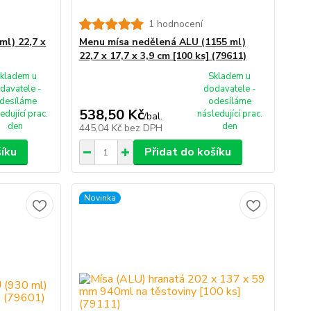
1 hodnocení
ml) 22,7 x
Menu mísa nedělená ALU (1155 ml)
22,7 x 17,7 x 3,9 cm [100 ks] (79611)
kladem u
Skladem u
davatele -
dodavatele -
desíláme
odesíláme
538,50 Kč
edující prac.
následující prac.
/
bal.
den
den
445,04 Kč
bez DPH
šíku
Přidat do košíku
Novinka