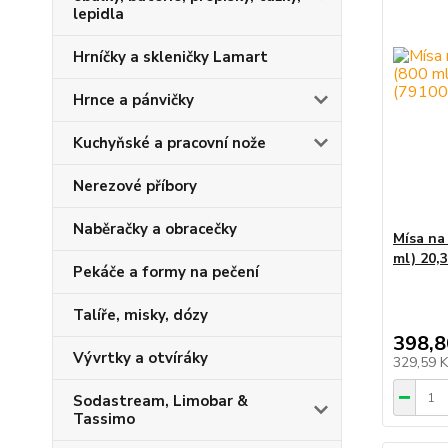
lepidla
Hrníčky a skleničky Lamart
Hrnce a pánvičky
Kuchyňské a pracovní nože
Nerezové příbory
Naběračky a obracečky
Mísa na
ml) 20,3
Pekáče a formy na pečení
Talíře, misky, dózy
398,8
Vývrtky a otvíráky
329,59 
Sodastream, Limobar &
Tassimo