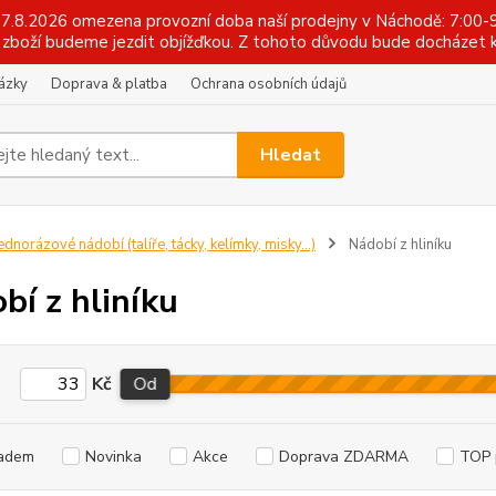
 17.8.2026 omezena provozní doba naší prodejny v Náchodě: 7:00-9
zboží budeme jezdit objížďkou. Z tohoto důvodu bude docházet k
tázky
Doprava & platba
Ochrana osobních údajů
Hledat
ednorázové nádobí (talíře, tácky, kelímky, misky...)
Nádobí z hliníku
bí z hliníku
Kč
Od
adem
Novinka
Akce
Doprava ZDARMA
TOP 