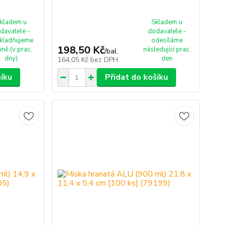
kladem u
Skladem u
davatele -
dodavatele -
kladňujeme
odesíláme
198,50 Kč
ně (v prac.
následující prac.
/
bal.
dny)
den
164,05 Kč
bez DPH
šíku
Přidat do košíku