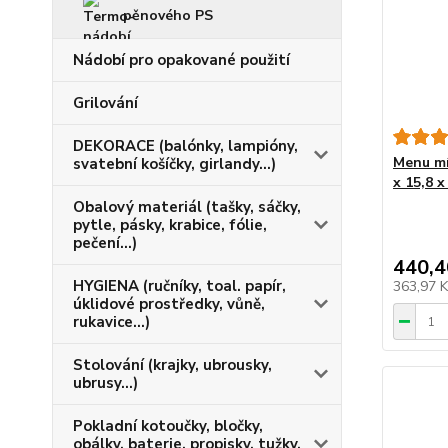
pěnového PS
Nádobí pro opakované použití
Grilování
DEKORACE (balónky, lampióny,
Menu mí
svatební košíčky, girlandy...)
x 15,8 x
Obalový materiál (tašky, sáčky,
pytle, pásky, krabice, fólie,
pečení...)
440,4
HYGIENA (ručníky, toal. papír,
363,97 
úklidové prostředky, vůně,
rukavice...)
Stolování (krajky, ubrousky,
ubrusy...)
Pokladní kotoučky, bločky,
obálky, baterie, propisky, tužky,