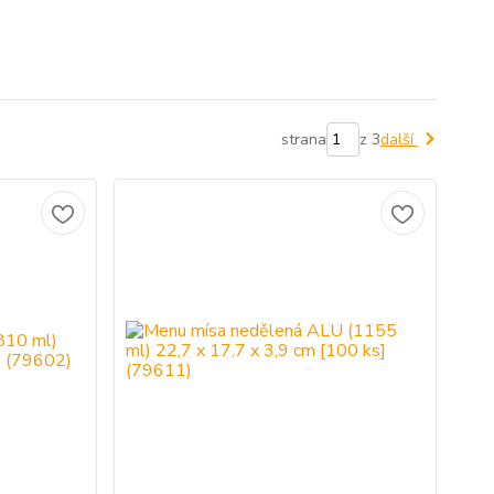
strana
z 3
další