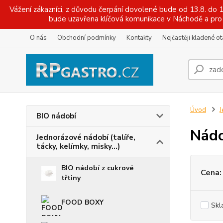
Vážení zákazníci, z důvodu čerpání dovolené bude od 13.8. do
bude uzavřena klíčová komunikace v Náchodě a pro 
O nás
Obchodní podmínky
Kontakty
Nejčastěji kladené o
Úvod
J
BIO nádobí
Nádo
Jednorázové nádobí (talíře,
tácky, kelímky, misky...)
BIO nádobí z cukrové
Cena:
třtiny
FOOD BOXY
Skl