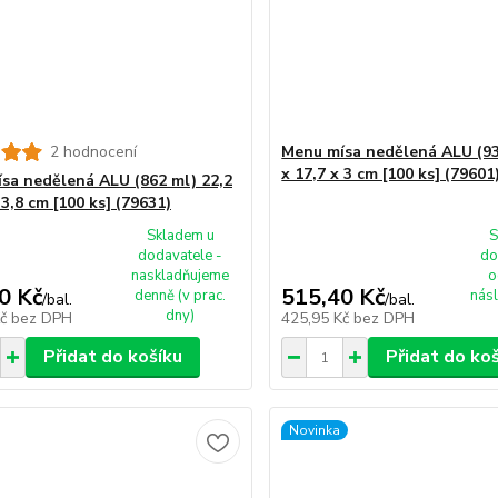
2 hodnocení
Menu mísa nedělená ALU (93
x 17,7 x 3 cm [100 ks] (79601
sa nedělená ALU (862 ml) 22,2
 3,8 cm [100 ks] (79631)
Skladem u
S
dodavatele -
do
naskladňujeme
o
0 Kč
515,40 Kč
denně (v prac.
násl
/
bal.
/
bal.
dny)
Kč
bez DPH
425,95 Kč
bez DPH
Přidat do košíku
Přidat do ko
Novinka