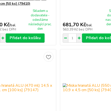
 cm [50 ks] (79410)
Skladem u
S
dodavatele -
do
odesíláme
nas
0 Kč
681,70 Kč
následující prac.
den
/
bal.
/
bal.
den
Kč
bez DPH
563,39 Kč
bez DPH
Přidat do košíku
Přidat do ko