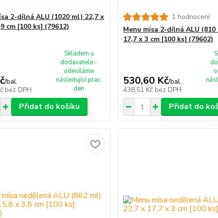
sa 2-dílná ALU (1020 ml) 22,7 x
1 hodnocení
,9 cm [100 ks] (79612)
Menu mísa 2-dílná ALU (810 
17,7 x 3 cm [100 ks] (79602)
Skladem u
S
dodavatele -
do
odesíláme
o
č
530,60 Kč
následující prac.
násl
/
bal.
/
bal.
den
Kč
bez DPH
438,51 Kč
bez DPH
Přidat do košíku
Přidat do ko