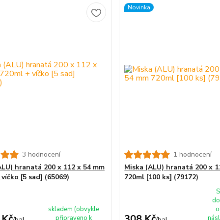
Novinka
3 hodnocení
1 hodnocení
ALU) hranatá 200 x 112 x 54 mm
Miska (ALU) hranatá 200 x 
víčko [5 sad] (65069)
720ml [100 ks] (79172)
S
do
skladem (obvykle
o
 Kč
308 Kč
připraveno k
násl
/
bal.
/
bal.