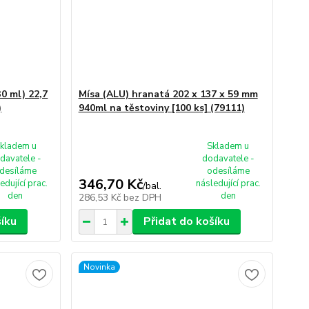
0 ml) 22,7
Mísa (ALU) hranatá 202 x 137 x 59 mm
)
940ml na těstoviny [100 ks] (79111)
kladem u
Skladem u
davatele -
dodavatele -
desíláme
odesíláme
346,70 Kč
edující prac.
následující prac.
/
bal.
den
den
286,53 Kč
bez DPH
šíku
Přidat do košíku
Novinka