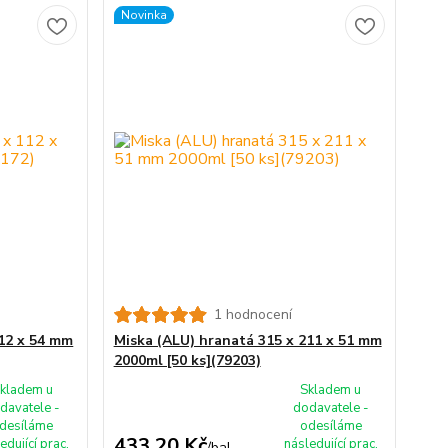
Novinka
1 hodnocení
112 x 54 mm
Miska (ALU) hranatá 315 x 211 x 51 mm
2000ml [50 ks](79203)
kladem u
Skladem u
davatele -
dodavatele -
desíláme
odesíláme
433,20 Kč
edující prac.
následující prac.
/
bal.