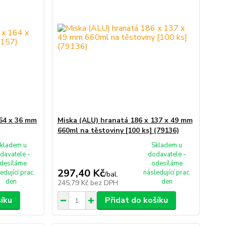
164 x 36 mm
Miska (ALU) hranatá 186 x 137 x 49 mm
660ml na těstoviny [100 ks] (79136)
kladem u
Skladem u
davatele -
dodavatele -
desíláme
odesíláme
297,40 Kč
edující prac.
následující prac.
/
bal.
den
den
245,79 Kč
bez DPH
šíku
Přidat do košíku