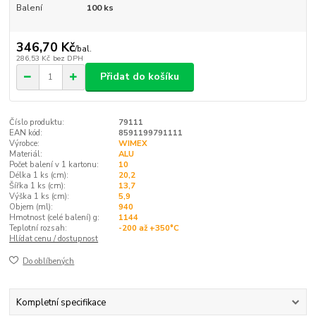
Balení
100 ks
346,70 Kč
/
bal.
286,53 Kč
bez DPH
Přidat do košíku
Číslo produktu:
79111
EAN kód:
8591199791111
Výrobce:
WIMEX
Materiál:
ALU
Počet balení v 1 kartonu:
10
Délka 1 ks (cm):
20,2
Šířka 1 ks (cm):
13,7
Výška 1 ks (cm):
5,9
Objem (ml):
940
Hmotnost (celé balení) g:
1144
Teplotní rozsah:
-200 až +350°C
Hlídat cenu / dostupnost
Do oblíbených
Kompletní specifikace