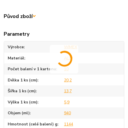
Původ zboží
Parametry
Výrobce
WIMEX
Materiál
ALU
Počet balení v 1 kartonu
10
Délka 1 ks (cm)
20,2
Šířka 1 ks (cm)
13,7
Výška 1 ks (cm)
5,9
Objem (ml)
940
Hmotnost (celé balení) g
1144