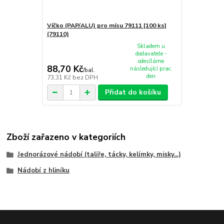
Víčko (PAP/ALU) pro mísu 79111 [100 ks]
(79110)
Skladem u
dodavatele -
odesíláme
88,70 Kč
následující prac.
/
bal.
den
73,31 Kč
bez DPH
Přidat do košíku
Zboží zařazeno v kategoriích
Jednorázové nádobí (talíře, tácky, kelímky, misky...)
Nádobí z hliníku