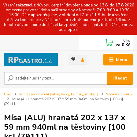
Vážení zákazníci, z důvodu čerpání dovolené bude od 13.8. do 17.8.2026
omezena provozní doba naší prodejny v Náchodě: 7:00-9:00 a 10:30-
16:00. Dále upozorňujeme, v období od 7. do 11.8. bude uzavřena
klíčová komunikace v Náchodě a pro zboží budeme jezdit objížďkou. Z
tohoto důvodu bude docházet ke zpoždění odesílání zboží. Děkujeme za
pochopení.
0
ks
za
0 Kč
Menu
Hledat
Úvod
Jednorázové nádobí (talíře, tácky, kelímky, misky...)
Nádobí z hliníku
Mísa (ALU) hranatá 202 x 137 x 59 mm 940ml na těstoviny [100 ks]
(79111)
Mísa (ALU) hranatá 202 x 137 x
59 mm 940ml na těstoviny [100
ks] (79111)