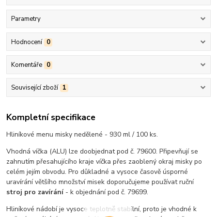
Parametry
Hodnocení
0
Komentáře
0
Související zboží
1
Kompletní specifikace
Hliníkové menu misky nedělené - 930 ml / 100 ks.
Vhodná víčka (ALU) lze doobjednat pod č. 79600. Připevňují se
zahnutím přesahujícího kraje víčka přes zaoblený okraj misky po
celém jejím obvodu. Pro důkladné a vysoce časově úsporné
uravírání většího množství misek doporučujeme používat ruční
stroj pro zavírání
- k objednání pod č. 79699.
Hliníkové nádobí je vysoce teplotně stabilní, proto je vhodné k