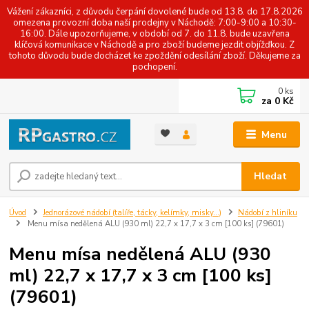
Vážení zákazníci, z důvodu čerpání dovolené bude od 13.8. do 17.8.2026
omezena provozní doba naší prodejny v Náchodě: 7:00-9:00 a 10:30-
16:00. Dále upozorňujeme, v období od 7. do 11.8. bude uzavřena
klíčová komunikace v Náchodě a pro zboží budeme jezdit objížďkou. Z
tohoto důvodu bude docházet ke zpoždění odesílání zboží. Děkujeme za
pochopení.
0
ks
za
0 Kč
Menu
Hledat
Úvod
Jednorázové nádobí (talíře, tácky, kelímky, misky...)
Nádobí z hliníku
Menu mísa nedělená ALU (930 ml) 22,7 x 17,7 x 3 cm [100 ks] (79601)
Menu mísa nedělená ALU (930
ml) 22,7 x 17,7 x 3 cm [100 ks]
(79601)