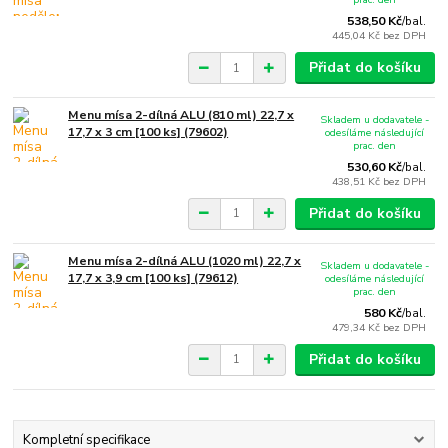
538,50 Kč
/
bal.
445,04 Kč
bez DPH
Přidat do košíku
Menu mísa 2-dílná ALU (810 ml) 22,7 x
Skladem u dodavatele -
17,7 x 3 cm [100 ks] (79602)
odesíláme následující
prac. den
530,60 Kč
/
bal.
438,51 Kč
bez DPH
Přidat do košíku
Menu mísa 2-dílná ALU (1020 ml) 22,7 x
Skladem u dodavatele -
17,7 x 3,9 cm [100 ks] (79612)
odesíláme následující
prac. den
580 Kč
/
bal.
479,34 Kč
bez DPH
Přidat do košíku
Kompletní specifikace