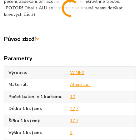
pečení, zapékání, zmrazování i ohřevu v mikrovlnné troubě.
(
POZOR!
Obal z ALU se v mikrovlnné troubě nesmí dotýkat
kovových částí.)
Původ zboží
Parametry
Výrobce
WIMEX
Materiál
Aluminium
Počet balení v 1 kartonu
10
Délka 1 ks (cm)
22,7
Šířka 1 ks (cm)
17,7
Výška 1 ks (cm)
3