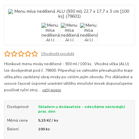
Ohodnotit produkt
Hliníkové menu misky nedělené - 930 ml / 100 ks. Vhodná víčka (ALU)
lze doobjednat pod č. 79600. Připevňují se zahnutím přesahujícího kraje
víčka přes zaoblený okraj misky po celém jejím obvodu. Pro důkladné a
vysoce časově úsporné uravírání většího množství misek doporučujeme
používat ruční stroj ...
celý popis
Dostupnost
Skladem u dodavatele - odesíláme následující
prac. den
Měrná cena
5,15 Kč / ks
Balení
100 ks