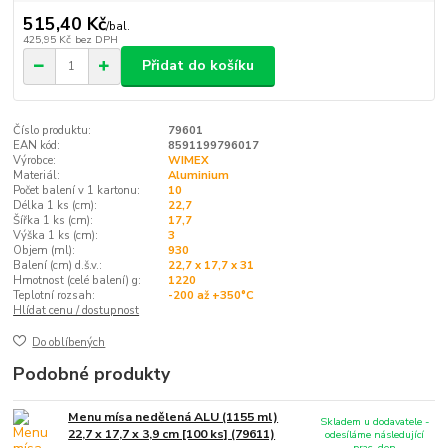
515,40 Kč
/
bal.
425,95 Kč
bez DPH
Přidat do košíku
Číslo produktu:
79601
EAN kód:
8591199796017
Výrobce:
WIMEX
Materiál:
Aluminium
Počet balení v 1 kartonu:
10
Délka 1 ks (cm):
22,7
Šířka 1 ks (cm):
17,7
Výška 1 ks (cm):
3
Objem (ml):
930
Balení (cm) d.š.v.:
22,7 x 17,7 x 31
Hmotnost (celé balení) g:
1220
Teplotní rozsah:
-200 až +350°C
Hlídat cenu / dostupnost
Do oblíbených
Podobné produkty
Menu mísa nedělená ALU (1155 ml)
Skladem u dodavatele -
22,7 x 17,7 x 3,9 cm [100 ks] (79611)
odesíláme následující
prac. den