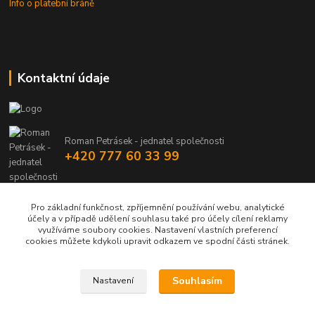
Info o platební bráně
Kontaktní údaje
Roman Petrásek - jednatel společnosti
+420 777 60 33 99
info@rpgastro.cz
Pro základní funkčnost, zpříjemnění používání webu, analytické
účely a v případě udělení souhlasu také pro účely cílení reklamy
využíváme soubory cookies. Nastavení vlastních preferencí
cookies můžete kdykoli upravit odkazem ve spodní části stránek.
Souhlasím
Nastavení
Upravit sběr cookies.