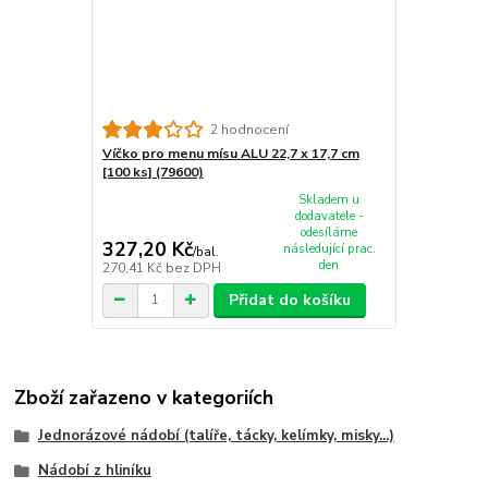
2 hodnocení
Víčko pro menu mísu ALU 22,7 x 17,7 cm
[100 ks] (79600)
Skladem u
dodavatele -
odesíláme
327,20 Kč
následující prac.
/
bal.
den
270,41 Kč
bez DPH
Přidat do košíku
Zboží zařazeno v kategoriích
Jednorázové nádobí (talíře, tácky, kelímky, misky...)
Nádobí z hliníku