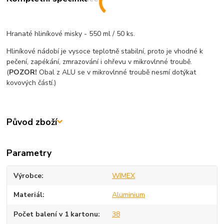
Hranaté hliníkové misky - 550 ml / 50 ks.
Hliníkové nádobí je vysoce teplotně stabilní, proto je vhodné k
pečení, zapékání, zmrazování i ohřevu v mikrovlnné troubě.
(
POZOR!
Obal z ALU se v mikrovlnné troubě nesmí dotýkat
kovových částí.)
Původ zboží
Parametry
Výrobce
WIMEX
Materiál
Aluminium
Počet balení v 1 kartonu
38