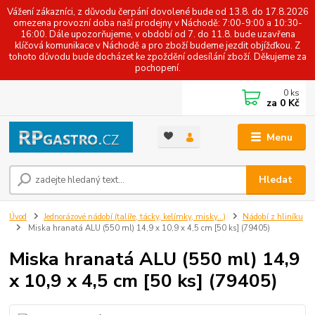
Vážení zákazníci, z důvodu čerpání dovolené bude od 13.8. do 17.8.2026
omezena provozní doba naší prodejny v Náchodě: 7:00-9:00 a 10:30-
16:00. Dále upozorňujeme, v období od 7. do 11.8. bude uzavřena
klíčová komunikace v Náchodě a pro zboží budeme jezdit objížďkou. Z
tohoto důvodu bude docházet ke zpoždění odesílání zboží. Děkujeme za
pochopení.
0
ks
za
0 Kč
Menu
Hledat
Úvod
Jednorázové nádobí (talíře, tácky, kelímky, misky...)
Nádobí z hliníku
Miska hranatá ALU (550 ml) 14,9 x 10,9 x 4,5 cm [50 ks] (79405)
Miska hranatá ALU (550 ml) 14,9
x 10,9 x 4,5 cm [50 ks] (79405)