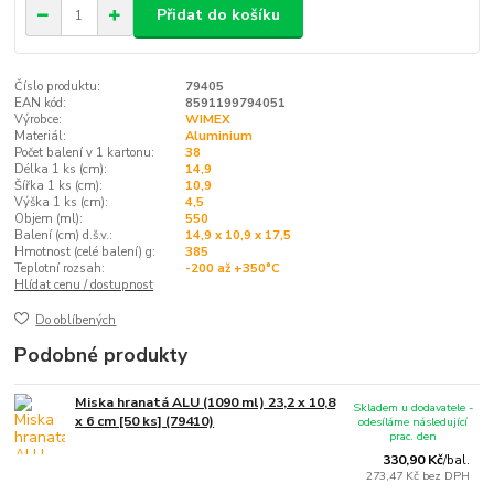
Přidat do košíku
Číslo produktu:
79405
EAN kód:
8591199794051
Výrobce:
WIMEX
Materiál:
Aluminium
Počet balení v 1 kartonu:
38
Délka 1 ks (cm):
14,9
Šířka 1 ks (cm):
10,9
Výška 1 ks (cm):
4,5
Objem (ml):
550
Balení (cm) d.š.v.:
14,9 x 10,9 x 17,5
Hmotnost (celé balení) g:
385
Teplotní rozsah:
-200 až +350°C
Hlídat cenu / dostupnost
Do oblíbených
Podobné produkty
Miska hranatá ALU (1090 ml) 23,2 x 10,8
Skladem u dodavatele -
x 6 cm [50 ks] (79410)
odesíláme následující
prac. den
330,90 Kč
/
bal.
273,47 Kč
bez DPH