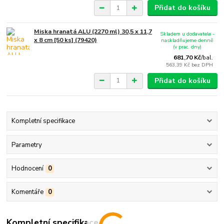
Přidat do košíku
Miska hranatá ALU (2270 ml) 30,5 x 11,7
Skladem u dodavatele -
x 8 cm [50 ks] (79420)
naskladňujeme denně
(v prac. dny)
681,70 Kč
/
bal.
563,39 Kč
bez DPH
Přidat do košíku
Kompletní specifikace
Parametry
Hodnocení
0
Komentáře
0
Kompletní specifikace