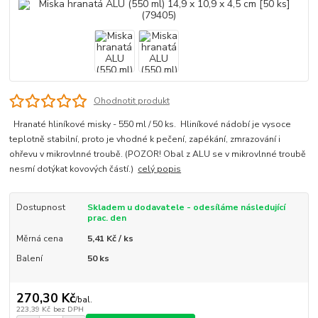
Ohodnotit produkt
Hranaté hliníkové misky - 550 ml / 50 ks. Hliníkové nádobí je vysoce
teplotně stabilní, proto je vhodné k pečení, zapékání, zmrazování i
ohřevu v mikrovlnné troubě. (POZOR! Obal z ALU se v mikrovlnné troubě
nesmí dotýkat kovových částí.)
celý popis
Dostupnost
Skladem u dodavatele - odesíláme následující
prac. den
Měrná cena
5,41 Kč / ks
Balení
50 ks
270,30 Kč
/
bal.
223,39 Kč
bez DPH