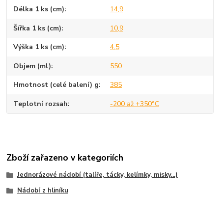
Délka 1 ks (cm)
14,9
Šířka 1 ks (cm)
10,9
Výška 1 ks (cm)
4,5
Objem (ml)
550
Hmotnost (celé balení) g
385
Teplotní rozsah
-200 až +350°C
Zboží zařazeno v kategoriích
Jednorázové nádobí (talíře, tácky, kelímky, misky...)
Nádobí z hliníku