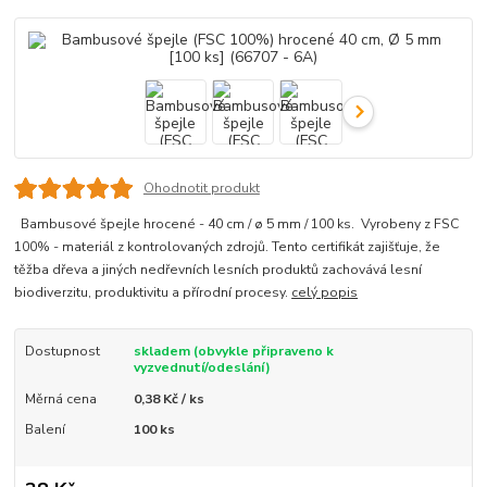
Ohodnotit produkt
Bambusové špejle hrocené - 40 cm / ø 5 mm / 100 ks. Vyrobeny z FSC
100% - materiál z kontrolovaných zdrojů. Tento certifikát zajišťuje, že
těžba dřeva a jiných nedřevních lesních produktů zachovává lesní
biodiverzitu, produktivitu a přírodní procesy.
celý popis
Dostupnost
skladem (obvykle připraveno k
vyzvednutí/odeslání)
Měrná cena
0,38 Kč / ks
Balení
100 ks