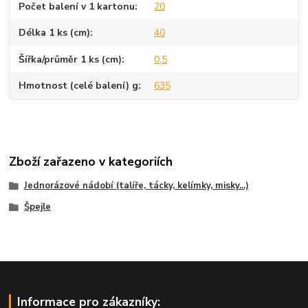
Počet balení v 1 kartonu
20
Délka 1 ks (cm)
40
Šířka/průměr 1 ks (cm)
0,5
Hmotnost (celé balení) g
635
Zboží zařazeno v kategoriích
Jednorázové nádobí (talíře, tácky, kelímky, misky...)
Špejle
Informace pro zákazníky: