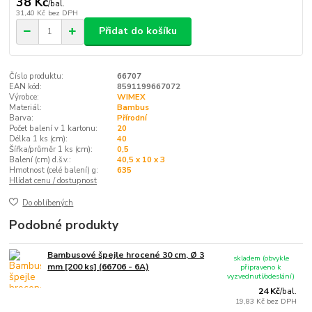
38 Kč
/
bal.
31,40 Kč
bez DPH
Přidat do košíku
Číslo produktu:
66707
EAN kód:
8591199667072
Výrobce:
WIMEX
Materiál:
Bambus
Barva:
Přírodní
Počet balení v 1 kartonu:
20
Délka 1 ks (cm):
40
Šířka/průměr 1 ks (cm):
0,5
Balení (cm) d.š.v.:
40,5 x 10 x 3
Hmotnost (celé balení) g:
635
Hlídat cenu / dostupnost
Do oblíbených
Podobné produkty
Bambusové špejle hrocené 30 cm, Ø 3
skladem (obvykle
mm [200 ks] (66706 - 6A)
připraveno k
vyzvednutí/odeslání)
24 Kč
/
bal.
19,83 Kč
bez DPH