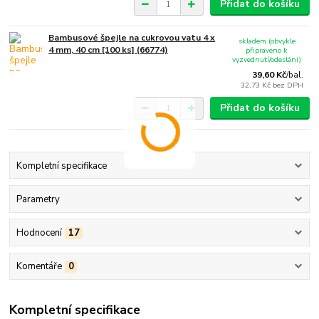
Přidat do košíku
Bambusové špejle na cukrovou vatu 4 x
skladem (obvykle
4 mm, 40 cm [100 ks] (66774)
připraveno k
vyzvednutí/odeslání)
39,60 Kč
/
bal.
32,73 Kč
bez DPH
Přidat do košíku
Kompletní specifikace
Parametry
Hodnocení
17
Komentáře
0
Kompletní specifikace