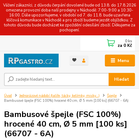
Vážení zákazníci, z důvodu čerpání dovolené bude od 13.8. do 17.8.2026
omezena provozní doba naší prodejny v Náchodě: 7:00-9:00 a 10:30-
16:00. Dále upozorňujeme, v období od 7. do 11.8. bude uzavřena
klíčová komunikace v Náchodě a pro zboží budeme jezdit objížďkou. Z
tohoto důvodu bude docházet ke zpoždění odesílání zboží. Děkujeme za
pochopení.
0
ks
za
0 Kč
Menu
Hledat
Úvod
Jednorázové nádobí (talíře, tácky, kelímky, misky...)
Špejle
Bambusové špejle (FSC 100%) hrocené 40 cm, Ø 5 mm [100 ks] (66707 - 6A)
Bambusové špejle (FSC 100%)
hrocené 40 cm, Ø 5 mm [100 ks]
(66707 - 6A)