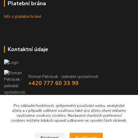
Platební brána
Info o platební bráně
Kontaktní údaje
Roman Petrásek - jednatel společnosti
+420 777 60 33 99
info@rpgastro.cz
Pro základní funkčnost, zpříjemnění používání webu, analytické
účely a v případě udělení souhlasu také pro účely cílení reklamy
využíváme soubory cookies. Nastavení vlastních preferencí
cookies můžete kdykoli upravit odkazem ve spodní části stránek.
Souhlasím
Nastavení