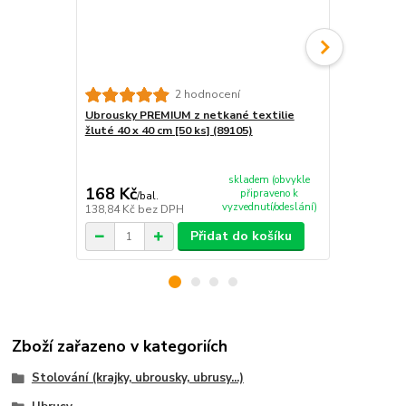
2 hodnocení
Ubrousky PREMIUM z netkané textilie
Ubrousky PR
žluté 40 x 40 cm [50 ks] (89105)
textilie žlu
skladem (obvykle
168 Kč
182,10 K
připraveno k
/
bal.
vyzvednutí/odeslání)
138,84 Kč
bez DPH
150,50 Kč
be
Přidat do košíku
Zboží zařazeno v kategoriích
Stolování (krajky, ubrousky, ubrusy...)