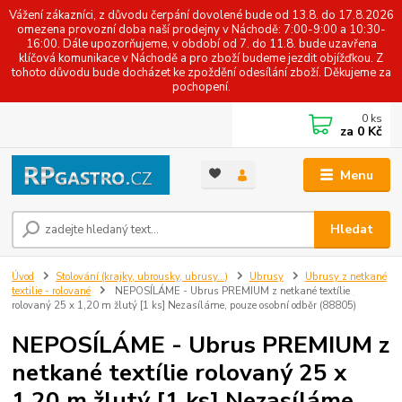
Vážení zákazníci, z důvodu čerpání dovolené bude od 13.8. do 17.8.2026
omezena provozní doba naší prodejny v Náchodě: 7:00-9:00 a 10:30-
16:00. Dále upozorňujeme, v období od 7. do 11.8. bude uzavřena
klíčová komunikace v Náchodě a pro zboží budeme jezdit objížďkou. Z
tohoto důvodu bude docházet ke zpoždění odesílání zboží. Děkujeme za
pochopení.
0
ks
za
0 Kč
Menu
Hledat
Úvod
Stolování (krajky, ubrousky, ubrusy...)
Ubrusy
Ubrusy z netkané
textilie - rolované
NEPOSÍLÁME - Ubrus PREMIUM z netkané textílie
rolovaný 25 x 1,20 m žlutý [1 ks] Nezasíláme, pouze osobní odběr (88805)
NEPOSÍLÁME - Ubrus PREMIUM z
netkané textílie rolovaný 25 x
1,20 m žlutý [1 ks] Nezasíláme,