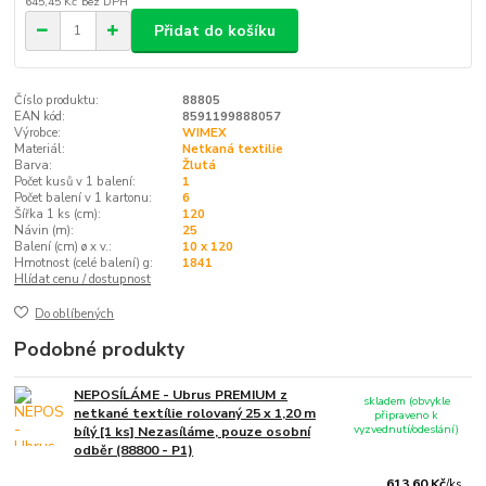
645,45 Kč
bez DPH
Přidat do košíku
Číslo produktu:
88805
EAN kód:
8591199888057
Výrobce:
WIMEX
Materiál:
Netkaná textilie
Barva:
Žlutá
Počet kusů v 1 balení:
1
Počet balení v 1 kartonu:
6
Šířka 1 ks (cm):
120
Návin (m):
25
Balení (cm) ø x v.:
10 x 120
Hmotnost (celé balení) g:
1841
Hlídat cenu / dostupnost
Do oblíbených
Podobné produkty
NEPOSÍLÁME - Ubrus PREMIUM z
skladem (obvykle
netkané textílie rolovaný 25 x 1,20 m
připraveno k
vyzvednutí/odeslání)
bílý [1 ks] Nezasíláme, pouze osobní
odběr (88800 - P1)
613,60 Kč
/
ks