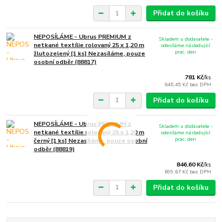
Přidat do košíku
NEPOSÍLÁME - Ubrus PREMIUM z
Skladem u dodavatele -
netkané textílie rolovaný 25 x 1,20 m
odesíláme následující
prac. den
žlutozelený [1 ks] Nezasíláme, pouze
osobní odběr (88817)
781 Kč
/
ks
645,45 Kč
bez DPH
Přidat do košíku
NEPOSÍLÁME - Ubrus PREMIUM z
Skladem u dodavatele -
netkané textílie rolovaný 25 x 1,20 m
odesíláme následující
prac. den
černý [1 ks] Nezasíláme, pouze osobní
odběr (88819)
846,60 Kč
/
ks
699,67 Kč
bez DPH
Přidat do košíku