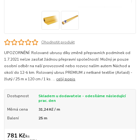
Ohodnotit produkt
UPOZORNĚNÍ: Rolované ubrusy díky změně přepravních podmínek od
1.7.2021 nelze zasílat žádnou přepravní společností. Možný je pouze
osobní odběr na naší provozovně nebo rozvoz naším autem Náchod a
okolí do 12-ti km. Rolovaný ubrus PREMIUM z netkané textílie (Airlaid) -
žlutý / 25 m x 120 cm / 1 ks. ...
celý popis
Dostupnost
Skladem u dodavatele - odesíláme následující
prac. den
Měrná cena
31,24 Kč / m
Balení
25 m
781 Kč
/
ks