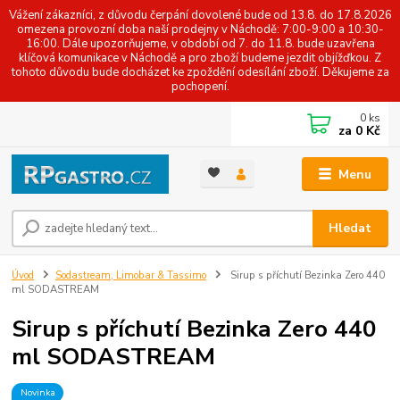
Vážení zákazníci, z důvodu čerpání dovolené bude od 13.8. do 17.8.2026
omezena provozní doba naší prodejny v Náchodě: 7:00-9:00 a 10:30-
16:00. Dále upozorňujeme, v období od 7. do 11.8. bude uzavřena
klíčová komunikace v Náchodě a pro zboží budeme jezdit objížďkou. Z
tohoto důvodu bude docházet ke zpoždění odesílání zboží. Děkujeme za
pochopení.
0
ks
za
0 Kč
Menu
Hledat
Úvod
Sodastream, Limobar & Tassimo
Sirup s příchutí Bezinka Zero 440
ml SODASTREAM
Sirup s příchutí Bezinka Zero 440
ml SODASTREAM
Novinka