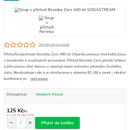
Ohodnotit produkt
PříchuťSodastream Bezinka Zero 440 ml Objevte jemnou chuť květů bezu
v moderním a osvěžujícím provedení. Příchuť Bezinka Zero přináší lehkou
a přirozenou chuť, kterou si zamilují nejen milovníci zdravého životního
stylu. Neobsahuje cukr a je obohacena o vitamíny B3, B6 a zinek – ideální
kombinace pr...
celý popis
Dostupnost
Skladem 9 kusů
125 Kč
/
ks
111,61 Kč
bez DPH
Přidat do košíku