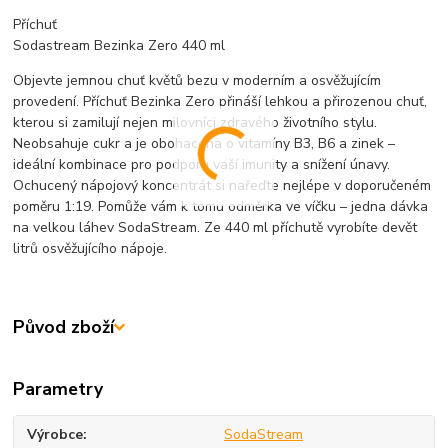
Příchuť
Sodastream Bezinka Zero 440 ml
Objevte jemnou chuť květů bezu v moderním a osvěžujícím
provedení. Příchuť Bezinka Zero přináší lehkou a přirozenou chuť,
kterou si zamilují nejen milovníci zdravého životního stylu.
Neobsahuje cukr a je obohacena o vitamíny B3, B6 a zinek –
ideální kombinace pro podporu vaší imunity a snížení únavy.
Ochucený nápojový koncentrát si nařeďte nejlépe v doporučeném
poměru 1:19. Pomůže vám k tomu odměrka ve víčku – jedna dávka
na velkou láhev SodaStream. Ze 440 ml příchutě vyrobíte devět
litrů osvěžujícího nápoje.
Původ zboží
Parametry
Výrobce
SodaStream