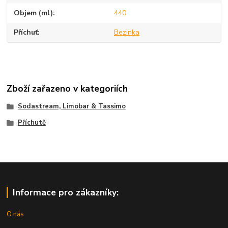
Objem (ml)
440
Příchuť
Bezinka
Zboží zařazeno v kategoriích
Sodastream, Limobar & Tassimo
Příchutě
Informace pro zákazníky:
O nás