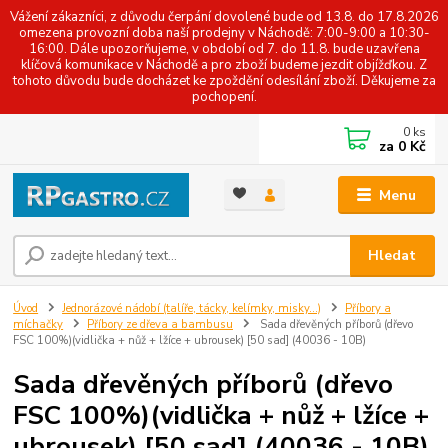
Vážení zákazníci, z důvodu čerpání dovolené bude od 13.8. do 17.8.2026
omezena provozní doba naší prodejny v Náchodě: 7:00-9:00 a 10:30-
16:00. Dále upozorňujeme, v období od 7. do 11.8. bude uzavřena
klíčová komunikace v Náchodě a pro zboží budeme jezdit objížďkou. Z
tohoto důvodu bude docházet ke zpoždění odesílání zboží. Děkujeme za
pochopení.
0
ks
za
0 Kč
Menu
Hledat
Úvod
Jednorázové nádobí (talíře, tácky, kelímky, misky...)
Příbory a
míchačky
Příbory ze dřeva a bambusu
Sada dřevěných příborů (dřevo
FSC 100%)(vidlička + nůž + lžíce + ubrousek) [50 sad] (40036 - 10B)
Sada dřevěných příborů (dřevo
FSC 100%)(vidlička + nůž + lžíce +
ubrousek) [50 sad] (40036 - 10B)