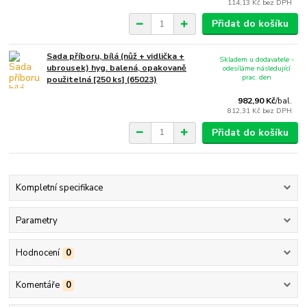
114,13 Kč
bez DPH
Přidat do košíku
Sada příboru, bílá (nůž + vidlička +
Skladem u dodavatele -
ubrousek) hyg. balená, opakovaně
odesíláme následující
prac. den
použitelná [250 ks] (65023)
982,90 Kč
/
bal.
812,31 Kč
bez DPH
Přidat do košíku
Kompletní specifikace
Parametry
Hodnocení
0
Komentáře
0