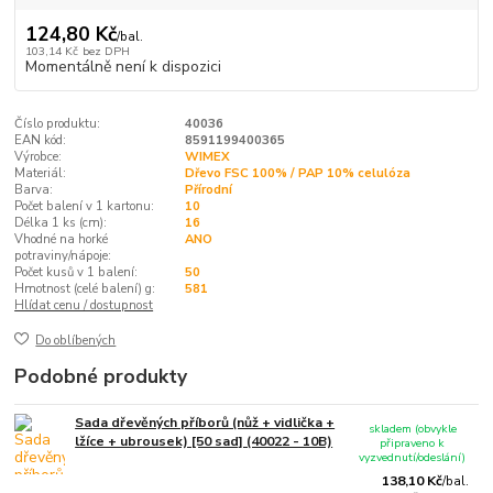
124,80 Kč
/
bal.
103,14 Kč
bez DPH
Momentálně není k dispozici
Číslo produktu:
40036
EAN kód:
8591199400365
Výrobce:
WIMEX
Materiál:
Dřevo FSC 100% / PAP 10% celulóza
Barva:
Přírodní
Počet balení v 1 kartonu:
10
Délka 1 ks (cm):
16
Vhodné na horké
ANO
potraviny/nápoje:
Počet kusů v 1 balení:
50
Hmotnost (celé balení) g:
581
Hlídat cenu / dostupnost
Do oblíbených
Podobné produkty
Sada dřevěných příborů (nůž + vidlička +
skladem (obvykle
lžíce + ubrousek) [50 sad] (40022 - 10B)
připraveno k
vyzvednutí/odeslání)
138,10 Kč
/
bal.