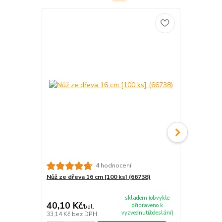
4 hodnocení
Nůž ze dřeva 16 cm [100 ks] (66738)
Vidlička ze 
10B)
skladem (obvykle
40,10 Kč
47,50 Kč
připraveno k
/
bal.
vyzvednutí/odeslání)
33,14 Kč
bez DPH
39,26 Kč
bez