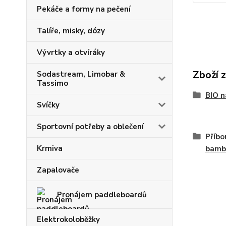
Pekáče a formy na pečení
Talíře, misky, dózy
Vývrtky a otvíráky
Zboží 
Sodastream, Limobar &
Tassimo
BIO n
Svíčky
Sportovní potřeby a oblečení
Příbo
Krmiva
bamb
Zapalovače
Pronájem paddleboardů
Elektrokoloběžky