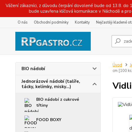
Vážení zákazníci, z důvodu čerpání dovolené bude od 13.8. do
bude uzavřena klíčová komunikace v Náchodě a pro 
O nás
Obchodní podmínky
Kontakty
Nejčastěji kladené o
Úvod
J
BIO nádobí
cm [100 ks
Jednorázové nádobí (talíře,
Vidl
tácky, kelímky, misky...)
BIO nádobí z cukrové
třtiny
FOOD BOXY