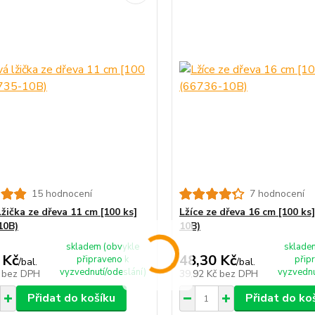
15 hodnocení
7 hodnocení
žička ze dřeva 11 cm [100 ks]
Lžíce ze dřeva 16 cm [100 ks
10B)
10B)
skladem (obvykle
sklade
 Kč
48,30 Kč
připraveno k
přip
/
bal.
/
bal.
vyzvednutí/odeslání)
vyzvednu
č
bez DPH
39,92 Kč
bez DPH
Přidat do košíku
Přidat do ko