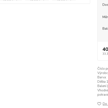
Dos
Měr
Bal
40
33,
Číslo p
Výrobc
Barva:
Délka 1
Balení (
Vhodné
potravi
Do 