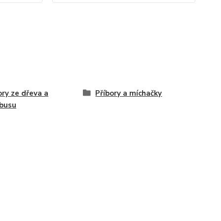
ory ze dřeva a
Příbory a míchačky
busu