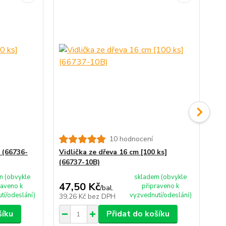
10 hodnocení
] (66736-
Vidlička ze dřeva 16 cm [100 ks]
Nůž
(66737-10B)
m (obvykle
skladem (obvykle
47,50 Kč
40
raveno k
připraveno k
/
bal.
tí/odeslání)
vyzvednutí/odeslání)
39,26 Kč
bez DPH
33
šíku
Přidat do košíku