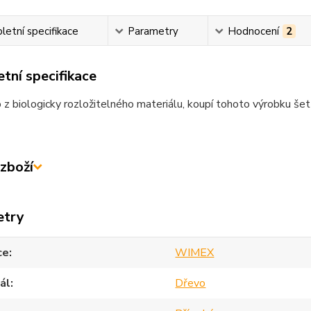
etní specifikace
Parametry
Hodnocení
2
tní specifikace
z biologicky rozložitelného materiálu, koupí tohoto výrobku šetří
zboží
etry
ce
WIMEX
ál
Dřevo