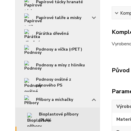
Papírové tácky hranaté
Kompl
Papírové talíře a misky
Komple
Párátka dřevěná
Vyrobeno 
Podnosy a víčka (rPET)
Podnosy a mísy z hliníku
Původ 
Podnosy oválné z
pěnového PS
Param
Příbory a míchačky
Výrob
Bioplastové příbory
Materi
(PLA)