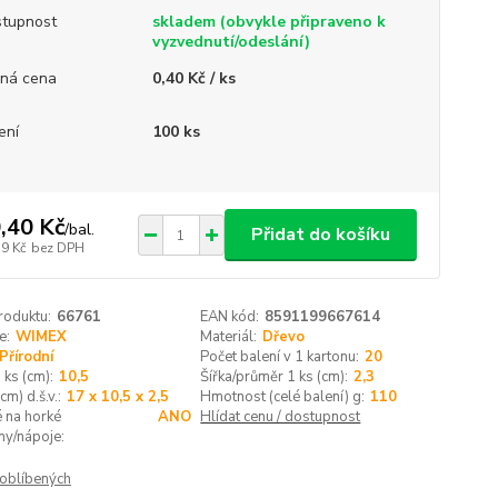
tupnost
skladem (obvykle připraveno k
vyzvednutí/odeslání)
ná cena
0,40 Kč / ks
ení
100 ks
,40 Kč
/
bal.
Přidat do košíku
39 Kč
bez DPH
roduktu:
66761
EAN kód:
8591199667614
e:
WIMEX
Materiál:
Dřevo
Přírodní
Počet balení v 1 kartonu:
20
 ks (cm):
10,5
Šířka/průměr 1 ks (cm):
2,3
cm) d.š.v.:
17 x 10,5 x 2,5
Hmotnost (celé balení) g:
110
 na horké
ANO
Hlídat cenu / dostupnost
ny/nápoje:
oblíbených