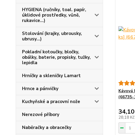
HYGIENA (ručníky, toal. papír,
úklidové prostředky, vůně,
rukavice...)
Stolování (krajky, ubrousky,
ubrusy...)
Pokladní kotoučky, bločky,
obálky, baterie, propisky, tužky,
lepidla
Hrníčky a skleničky Lamart
Hrnce a pánvičky
Kávová l
(66735-
Kuchyňské a pracovní nože
34,10
Nerezové příbory
28,18 K
Naběračky a obracečky