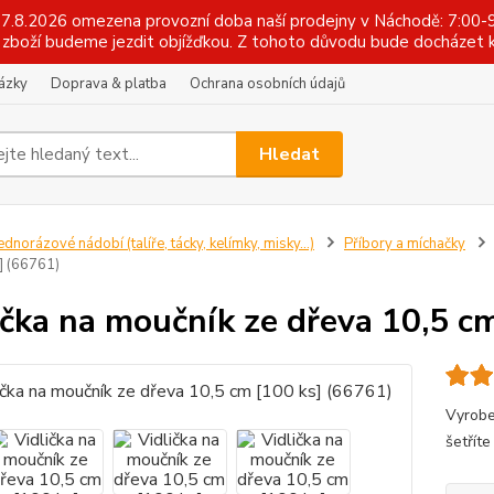
 17.8.2026 omezena provozní doba naší prodejny v Náchodě: 7:00-9
zboží budeme jezdit objížďkou. Z tohoto důvodu bude docházet k
tázky
Doprava & platba
Ochrana osobních údajů
Hledat
ednorázové nádobí (talíře, tácky, kelímky, misky...)
Příbory a míchačky
] (66761)
ička na moučník ze dřeva 10,5 c
Vyrobe
šetříte