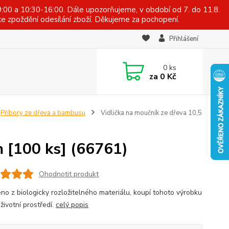
:00 a 10:30-16:00. Dále upozorňujeme, v období od 7. do 11.8.
e zpoždění odesílání zboží. Děkujeme za pochopení.
Přihlášení
0
ks
za
0 Kč
Příbory ze dřeva a bambusu
Vidlička na moučník ze dřeva 10,5
m [100 ks] (66761)
Ohodnotit produkt
no z biologicky rozložitelného materiálu, koupí tohoto výrobku
 životní prostředí.
celý popis