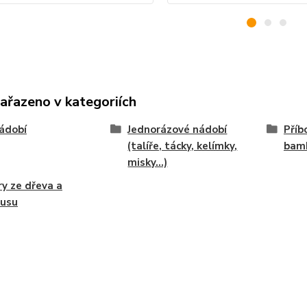
zařazeno v kategoriích
ádobí
Jednorázové nádobí
Příb
(talíře, tácky, kelímky,
bam
misky...)
ry ze dřeva a
usu