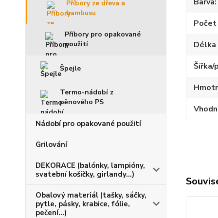
Barva
Příbory ze dřeva a
bambusu
Počet 
Příbory pro opakované
použití
Délka 
Šířka/
Špejle
Hmotno
Termo-nádobí z
pěnového PS
Vhodné
Nádobí pro opakované použití
Grilování
DEKORACE (balónky, lampióny,
svatební košíčky, girlandy...)
Souvise
Obalový materiál (tašky, sáčky,
pytle, pásky, krabice, fólie,
pečení...)