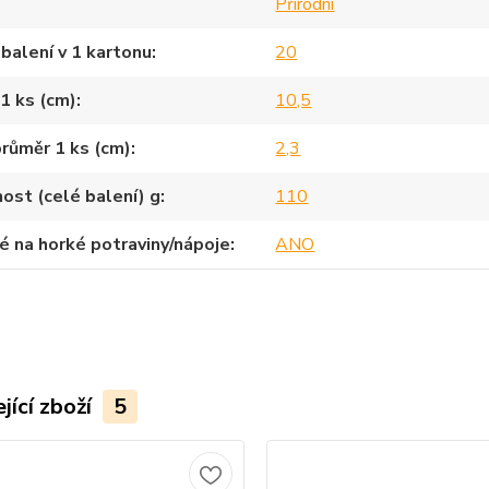
Přírodní
balení v 1 kartonu
20
1 ks (cm)
10,5
průměr 1 ks (cm)
2,3
st (celé balení) g
110
 na horké potraviny/nápoje
ANO
jící zboží
5