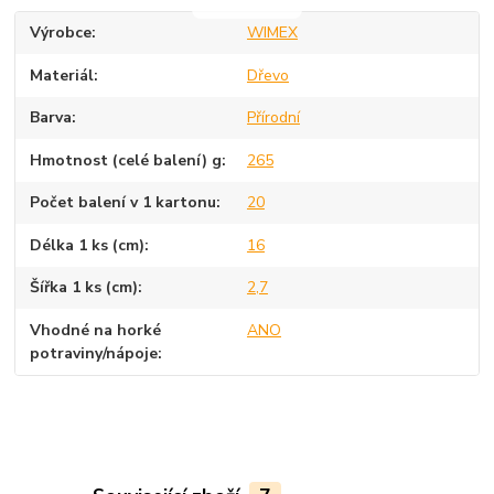
Výrobce
WIMEX
Materiál
Dřevo
Barva
Přírodní
Hmotnost (celé balení) g
265
Počet balení v 1 kartonu
20
Délka 1 ks (cm)
16
Šířka 1 ks (cm)
2,7
Vhodné na horké
ANO
potraviny/nápoje