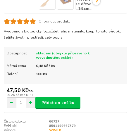
Ohodnotit produkt
Vyrobeno z biologicky rozložitelného materiálu, koupí tohoto výrobku
šetříte životní prostředí.
celý popis
Dostupnost
skladem (obvykle připraveno k
vyzvednutí/odeslání)
Měrná cena
0,48 Kč / ks
Balení
100 ks
47,50 Kč
/
bal.
39,26 Kč
bez DPH
Přidat do košíku
Číslo produktu:
66737
EAN kód:
8591199667379
Výrobce:
WIMEX