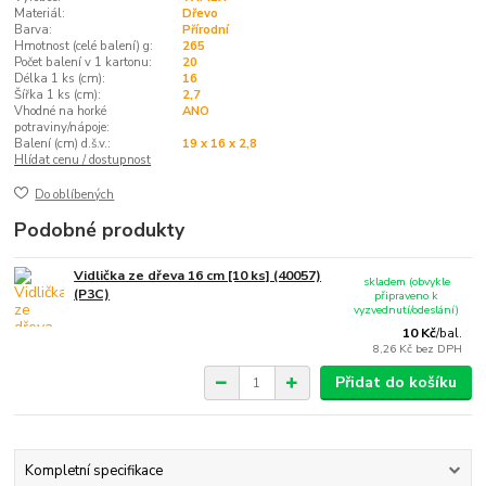
Materiál:
Dřevo
Barva:
Přírodní
Hmotnost (celé balení) g:
265
Počet balení v 1 kartonu:
20
Délka 1 ks (cm):
16
Šířka 1 ks (cm):
2,7
Vhodné na horké
ANO
potraviny/nápoje:
Balení (cm) d.š.v.:
19 x 16 x 2,8
Hlídat cenu / dostupnost
Do oblíbených
Podobné produkty
Vidlička ze dřeva 16 cm [10 ks] (40057)
skladem (obvykle
(P3C)
připraveno k
vyzvednutí/odeslání)
10 Kč
/
bal.
8,26 Kč
bez DPH
Přidat do košíku
Kompletní specifikace