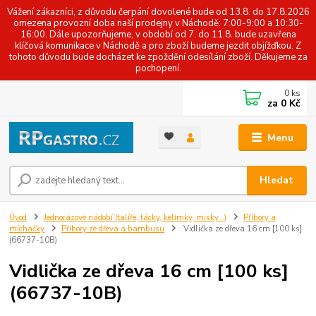
Vážení zákazníci, z důvodu čerpání dovolené bude od 13.8. do 17.8.2026
omezena provozní doba naší prodejny v Náchodě: 7:00-9:00 a 10:30-
16:00. Dále upozorňujeme, v období od 7. do 11.8. bude uzavřena
klíčová komunikace v Náchodě a pro zboží budeme jezdit objížďkou. Z
tohoto důvodu bude docházet ke zpoždění odesílání zboží. Děkujeme za
pochopení.
0
ks
za
0 Kč
Menu
Hledat
Úvod
Jednorázové nádobí (talíře, tácky, kelímky, misky...)
Příbory a
míchačky
Příbory ze dřeva a bambusu
Vidlička ze dřeva 16 cm [100 ks]
(66737-10B)
Vidlička ze dřeva 16 cm [100 ks]
(66737-10B)