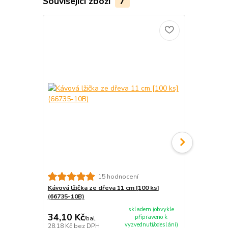
Související zboží
7
15 hodnocení
Kávová lžička ze dřeva 11 cm [100 ks]
Lžíce ze dře
(66735-10B)
skladem (obvykle
34,10 Kč
48,30 Kč
připraveno k
/
bal.
vyzvednutí/odeslání)
28,18 Kč
bez DPH
39,92 Kč
bez