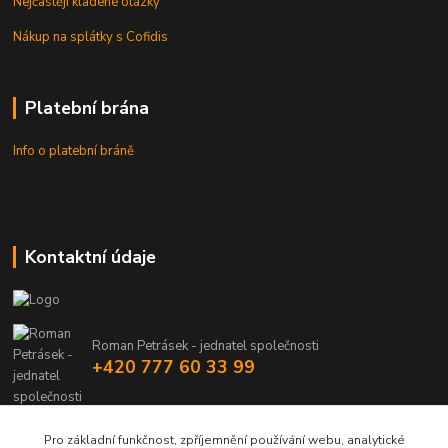
Nejčastěji kladené otázky
Nákup na splátky s Cofidis
Platební brána
Info o platební bráně
Kontaktní údaje
Roman Petrásek - jednatel společnosti
+420 777 60 33 99
info@rpgastro.cz
Pro základní funkčnost, zpříjemnění používání webu, analytické