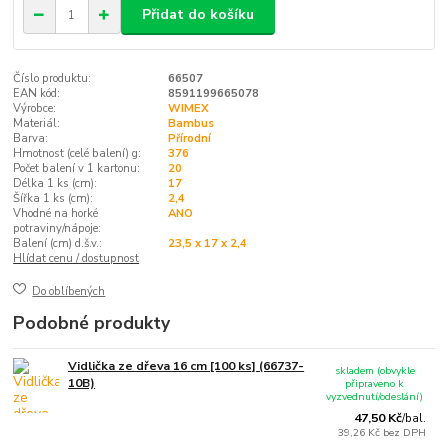
Přidat do košíku
Číslo produktu:
66507
EAN kód:
8591199665078
Výrobce:
WIMEX
Materiál:
Bambus
Barva:
Přírodní
Hmotnost (celé balení) g:
376
Počet balení v 1 kartonu:
20
Délka 1 ks (cm):
17
Šířka 1 ks (cm):
2,4
Vhodné na horké
ANO
potraviny/nápoje:
Balení (cm) d.š.v.:
23,5 x 17 x 2,4
Hlídat cenu / dostupnost
Do oblíbených
Podobné produkty
Vidlička ze dřeva 16 cm [100 ks] (66737-
skladem (obvykle
10B)
připraveno k
vyzvednutí/odeslání)
47,50 Kč
/
bal.
39,26 Kč
bez DPH