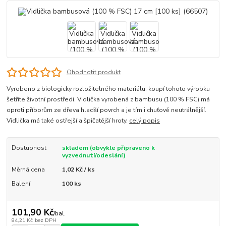
Ohodnotit produkt
Vyrobeno z biologicky rozložitelného materiálu, koupí tohoto výrobku
šetříte životní prostředí. Vidlička vyrobená z bambusu (100 % FSC) má
oproti příborům ze dřeva hladší povrch a je tím i chuťově neutrálnější.
Vidlička má také ostřejší a špičatější hroty.
celý popis
Dostupnost
skladem (obvykle připraveno k
vyzvednutí/odeslání)
Měrná cena
1,02 Kč / ks
Balení
100 ks
101,90 Kč
/
bal.
84,21 Kč
bez DPH