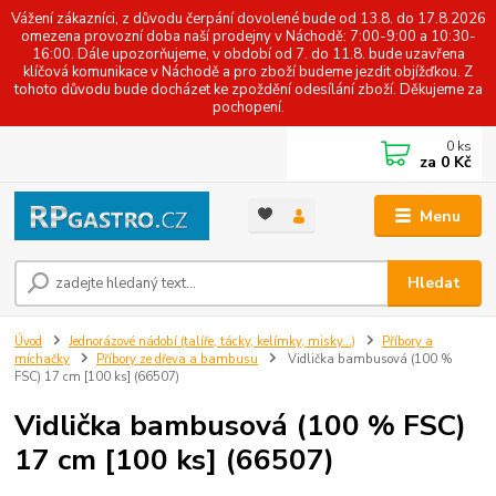
Vážení zákazníci, z důvodu čerpání dovolené bude od 13.8. do 17.8.2026
omezena provozní doba naší prodejny v Náchodě: 7:00-9:00 a 10:30-
16:00. Dále upozorňujeme, v období od 7. do 11.8. bude uzavřena
klíčová komunikace v Náchodě a pro zboží budeme jezdit objížďkou. Z
tohoto důvodu bude docházet ke zpoždění odesílání zboží. Děkujeme za
pochopení.
0
ks
za
0 Kč
Menu
Hledat
Úvod
Jednorázové nádobí (talíře, tácky, kelímky, misky...)
Příbory a
míchačky
Příbory ze dřeva a bambusu
Vidlička bambusová (100 %
FSC) 17 cm [100 ks] (66507)
Vidlička bambusová (100 % FSC)
17 cm [100 ks] (66507)