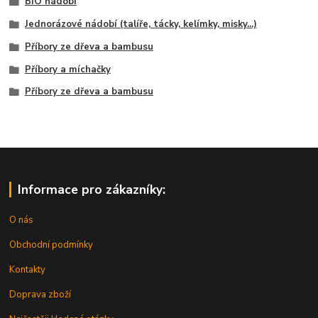
BIO nádobí
Jednorázové nádobí (talíře, tácky, kelímky, misky...)
Příbory ze dřeva a bambusu
Příbory a míchačky
Příbory ze dřeva a bambusu
Informace pro zákazníky:
O nás
Obchodní podmínky
Kontakty
Doprava zboží