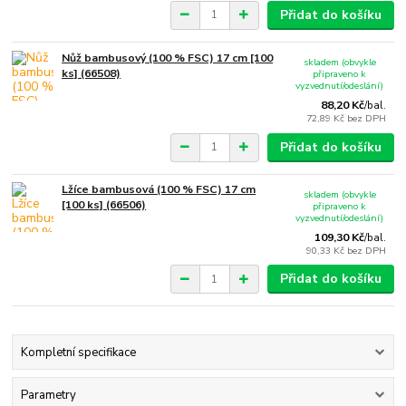
Přidat do košíku
Nůž bambusový (100 % FSC) 17 cm [100
skladem (obvykle
ks] (66508)
připraveno k
vyzvednutí/odeslání)
88,20 Kč
/
bal.
72,89 Kč
bez DPH
Přidat do košíku
Lžíce bambusová (100 % FSC) 17 cm
skladem (obvykle
[100 ks] (66506)
připraveno k
vyzvednutí/odeslání)
109,30 Kč
/
bal.
90,33 Kč
bez DPH
Přidat do košíku
Kompletní specifikace
Parametry