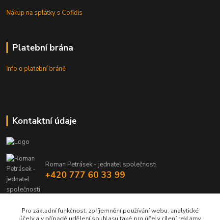
Nákup na splátky s Cofidis
Platební brána
Info o platební bráně
Kontaktní údaje
Roman Petrásek - jednatel společnosti
+420 777 60 33 99
info@rpgastro.cz
Pro základní funkčnost, zpříjemnění používání webu, analytické
účely a v případě udělení souhlasu také pro účely cílení reklamy