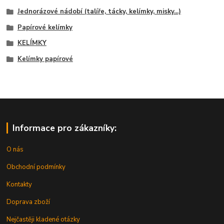
Jednorázové nádobí (talíře, tácky, kelímky, misky...)
Papírové kelímky
KELÍMKY
Kelímky papírové
Informace pro zákazníky:
O nás
Obchodní podmínky
Kontakty
Doprava zboží
Nejčastěji kladené otázky