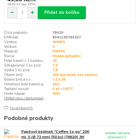
/
bal.
36,03 Kč
bez DPH
Přidat do košíku
Číslo produktu:
76420
EAN kód:
8591199764207
Výrobce:
WIMEX
Velikost:
S
Materiál:
PAP/PE
Barva:
Hnědá (přírodní)
Počet balení v 1 kartonu:
20
Šířka/průměr 1 ks (cm):
7,3
Výška 1 ks (cm):
7,8
Objem (ml):
200 (po vršek, bez cejchu)
Balení (cm) ø x v.:
7,3 x 35
Hmotnost (celé balení) g:
253
Teplotní rozsah:
0 až +100°C
Horké nápoje:
ANO
Hlídat cenu / dostupnost
Do oblíbených
Podobné produkty
Papírový kelímek "Coffee to go" 200
skladem (obvykle
ml, S (Ø 73 mm) [50 ks] (76620) 3N
připraveno k