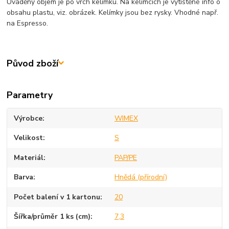
Uváděný objem je po vrch kelímku. Na kelímcích je vytištěné info o
obsahu plastu, viz. obrázek. Kelímky jsou bez rysky. Vhodné např.
na Espresso.
Původ zboží
Parametry
Výrobce
WIMEX
Velikost
S
Materiál
PAP/PE
Barva
Hnědá (přírodní)
Počet balení v 1 kartonu
20
Šířka/průměr 1 ks (cm)
7,3