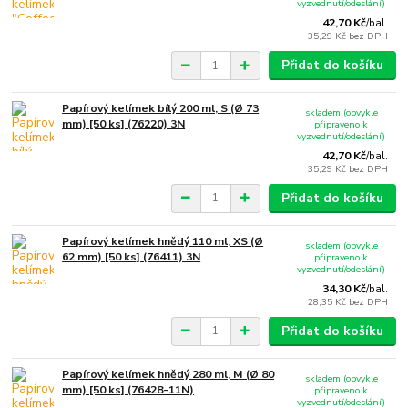
vyzvednutí/odeslání)
42,70 Kč
/
bal.
35,29 Kč
bez DPH
Přidat do košíku
Papírový kelímek bílý 200 ml, S (Ø 73
skladem (obvykle
mm) [50 ks] (76220) 3N
připraveno k
vyzvednutí/odeslání)
42,70 Kč
/
bal.
35,29 Kč
bez DPH
Přidat do košíku
Papírový kelímek hnědý 110 ml, XS (Ø
skladem (obvykle
62 mm) [50 ks] (76411) 3N
připraveno k
vyzvednutí/odeslání)
34,30 Kč
/
bal.
28,35 Kč
bez DPH
Přidat do košíku
Papírový kelímek hnědý 280 ml, M (Ø 80
skladem (obvykle
mm) [50 ks] (76428-11N)
připraveno k
vyzvednutí/odeslání)