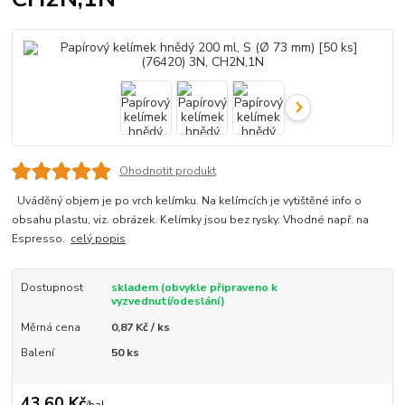
Ohodnotit produkt
Uváděný objem je po vrch kelímku. Na kelímcích je vytištěné info o
obsahu plastu, viz. obrázek. Kelímky jsou bez rysky. Vhodné např. na
Espresso.
celý popis
Dostupnost
skladem (obvykle připraveno k
vyzvednutí/odeslání)
Měrná cena
0,87 Kč / ks
Balení
50 ks
43,60 Kč