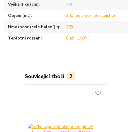
Výška 1 ks (cm)
7,8
Objem (ml)
200 (po vršek, bez cejchu)
Hmotnost (celé balení) g
253
Teplotní rozsah
0 až +100°C
Související zboží
2