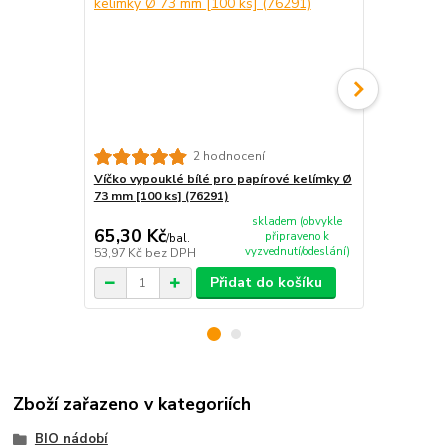
2 hodnocení
Víčko vypouklé bílé pro papírové kelímky Ø
Víčko vypou
73 mm [100 ks] (76291)
Ø 73 mm [100
skladem (obvykle
65,30 Kč
65,30 Kč
připraveno k
/
bal.
vyzvednutí/odeslání)
53,97 Kč
bez DPH
53,97 Kč
bez
Přidat do košíku
Zboží zařazeno v kategoriích
BIO nádobí