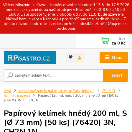
Vážení zákazníci, z důvodu čerpání dovolené bude od 13.8. do 17.8.2026
omezena provozní doba naší prodejny v Náchodě: 7:00-9:00 a 10:30-
16:00. Dále upozorňujeme, v období od 7. do 11.8. bude uzavřena
klíčová komunikace v Náchodě a pro zboží budeme jezdit objížďkou. Z
tohoto důvodu bude docházet ke zpoždění odesílání zboží. Děkujeme za
pochopení.
0
ks
za
0 Kč
Menu
Hledat
Úvod
Jednorázové nádobí (talíře, tácky, kelímky, misky...)
KELÍMKY
Kelímky papírové
Papírový kelímek hnědý 200 ml, S (Ø 73 mm) [50 ks]
(76420) 3N, CH2N,1N
Papírový kelímek hnědý 200 ml, S
(Ø 73 mm) [50 ks] (76420) 3N,
CH2N,1N