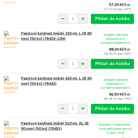
57,20 Kč
/
bal.
47,27 Kč
bez DPH
Přidat do košíku
Papírový kelímek hnědý 330 ml, L (Ø 80
skladem (obvykle
mm) [50 ks] (76433-12N)
připraveno k
vyzvednutí/odeslání)
68,20 Kč
/
bal.
56,36 Kč
bez DPH
Přidat do košíku
Papírový kelímek hnědý 420 ml, L (Ø 90
skladem (obvykle
mm) [50 ks] (76442)
připraveno k
vyzvednutí/odeslání)
82,50 Kč
/
bal.
68,18 Kč
bez DPH
Přidat do košíku
Papírový kelímek hnědý 510 ml, XL (Ø
Skladem u dodavatele -
90 mm) [50 ks] (76451)
naskladňujeme denně
(v prac. dny)