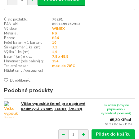
Číslo produktu:
76291
EAN kód:
8591199762913
Výrobce:
WIMEX
Materiál:
PS
Barva:
Bílá
Počet balení v 1 kartonu:
10
Šířka/průměr 1 ks (cm):
7,3
Výška 1 ks (cm):
1,9
Balení (cm) ø x v.:
7,8 x 45,5
Hmotnost (celé balení) g:
254
Teplotní rozsah:
max. do 70°C
Hlídat cenu / dostupnost
Do oblíbených
Podobné produkty
Víčko vypouklé černé pro papírové
skladem (obvykle
kelímky Ø 73 mm [100 ks] (76289)
připraveno k
vyzvednutí/odeslání)
65,30 Kč
/
bal.
53,97 Kč
bez DPH
Přidat do košíku