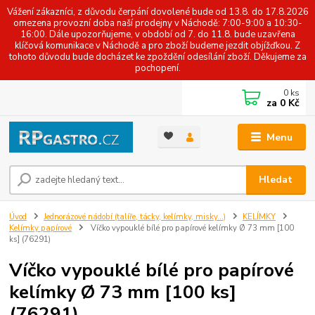
Vážení zákazníci, z důvodu čerpání dovolené bude od 13.8. do 17.8.2026
omezena provozní doba naší prodejny v Náchodě: 7:00-9:00 a 10:30-
16:00. Dále upozorňujeme, v období od 7. do 11.8. bude uzavřena
klíčová komunikace v Náchodě a pro zboží budeme jezdit objížďkou. Z
tohoto důvodu bude docházet ke zpoždění odesílání zboží. Děkujeme za
pochopení.
0
ks
za
0 Kč
Menu
Hledat
Úvod
Jednorázové nádobí (talíře, tácky, kelímky, misky...)
KELÍMKY
Kelímky papírové
Víčko vypouklé bílé pro papírové kelímky Ø 73 mm [100
ks] (76291)
Víčko vypouklé bílé pro papírové
kelímky Ø 73 mm [100 ks]
(76291)