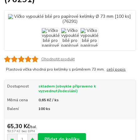
Ohodnotit produkt
Plastová víčka vhodná pro kelímky s průměrem 73 mm.
celý popis
Dostupnost
skladem (obvykle připraveno k
vyzvednutí/odeslání)
Měrná cena
0,65 Kč / ks
Balení
100 ks
65,30 Kč
/
bal.
53,97 Kč
bez DPH
Přidat do košíku