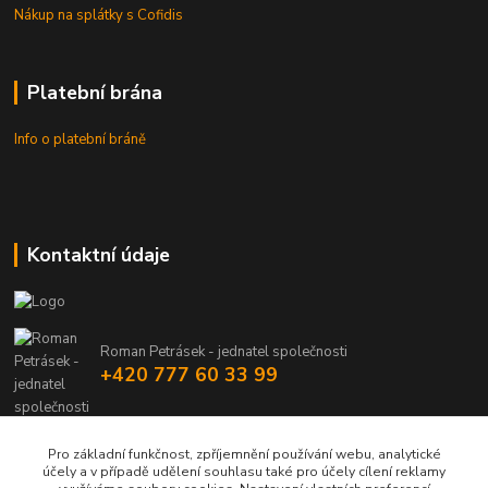
Nákup na splátky s Cofidis
Platební brána
Info o platební bráně
Kontaktní údaje
Roman Petrásek - jednatel společnosti
+420 777 60 33 99
info@rpgastro.cz
Pro základní funkčnost, zpříjemnění používání webu, analytické
účely a v případě udělení souhlasu také pro účely cílení reklamy