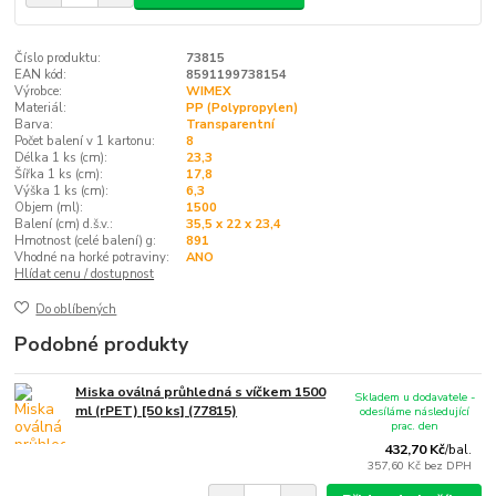
Číslo produktu:
73815
EAN kód:
8591199738154
Výrobce:
WIMEX
Materiál:
PP (Polypropylen)
Barva:
Transparentní
Počet balení v 1 kartonu:
8
Délka 1 ks (cm):
23,3
Šířka 1 ks (cm):
17,8
Výška 1 ks (cm):
6,3
Objem (ml):
1500
Balení (cm) d.š.v.:
35,5 x 22 x 23,4
Hmotnost (celé balení) g:
891
Vhodné na horké potraviny:
ANO
Hlídat cenu / dostupnost
Do oblíbených
Podobné produkty
Miska oválná průhledná s víčkem 1500
Skladem u dodavatele -
ml (rPET) [50 ks] (77815)
odesíláme následující
prac. den
432,70 Kč
/
bal.
357,60 Kč
bez DPH