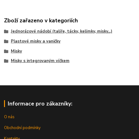
Zboží zařazeno v kategoriích
Jednorázové nádobí (talíře, tácky, kelímky, misky...)
Plastové misky a vaničky
Misky
Misky s integrovaným víčkem
Informace pro zákazníky:
O nás
Obchodní podmínky
Kontakty