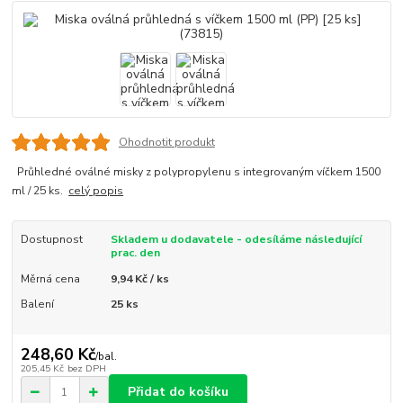
Ohodnotit produkt
Průhledné oválné misky z polypropylenu s integrovaným víčkem 1500
ml / 25 ks.
celý popis
Dostupnost
Skladem u dodavatele - odesíláme následující
prac. den
Měrná cena
9,94 Kč / ks
Balení
25 ks
248,60 Kč
/
bal.
205,45 Kč
bez DPH
Přidat do košíku