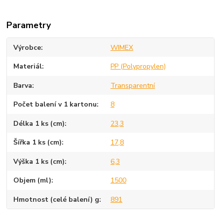
Parametry
Výrobce
WIMEX
Materiál
PP (Polypropylen)
Barva
Transparentní
Počet balení v 1 kartonu
8
Délka 1 ks (cm)
23,3
Šířka 1 ks (cm)
17,8
Výška 1 ks (cm)
6,3
Objem (ml)
1500
Hmotnost (celé balení) g
891