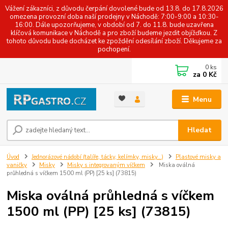
Vážení zákazníci, z důvodu čerpání dovolené bude od 13.8. do 17.8.2026
omezena provozní doba naší prodejny v Náchodě: 7:00-9:00 a 10:30-
16:00. Dále upozorňujeme, v období od 7. do 11.8. bude uzavřena
klíčová komunikace v Náchodě a pro zboží budeme jezdit objížďkou. Z
tohoto důvodu bude docházet ke zpoždění odesílání zboží. Děkujeme za
pochopení.
0
ks
za
0 Kč
Menu
Hledat
Úvod
Jednorázové nádobí (talíře, tácky, kelímky, misky...)
Plastové misky a
vaničky
Misky
Misky s integrovaným víčkem
Miska oválná
průhledná s víčkem 1500 ml (PP) [25 ks] (73815)
Miska oválná průhledná s víčkem
1500 ml (PP) [25 ks] (73815)