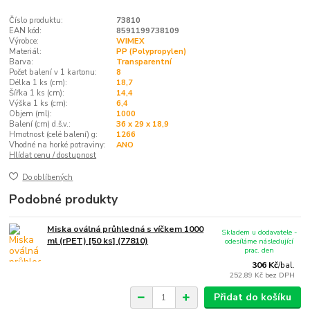
Číslo produktu:
73810
EAN kód:
8591199738109
Výrobce:
WIMEX
Materiál:
PP (Polypropylen)
Barva:
Transparentní
Počet balení v 1 kartonu:
8
Délka 1 ks (cm):
18,7
Šířka 1 ks (cm):
14,4
Výška 1 ks (cm):
6,4
Objem (ml):
1000
Balení (cm) d.š.v.:
36 x 29 x 18,9
Hmotnost (celé balení) g:
1266
Vhodné na horké potraviny:
ANO
Hlídat cenu / dostupnost
Do oblíbených
Podobné produkty
Miska oválná průhledná s víčkem 1000
Skladem u dodavatele -
ml (rPET) [50 ks] (77810)
odesíláme následující
prac. den
306 Kč
/
bal.
252,89 Kč
bez DPH
Přidat do košíku