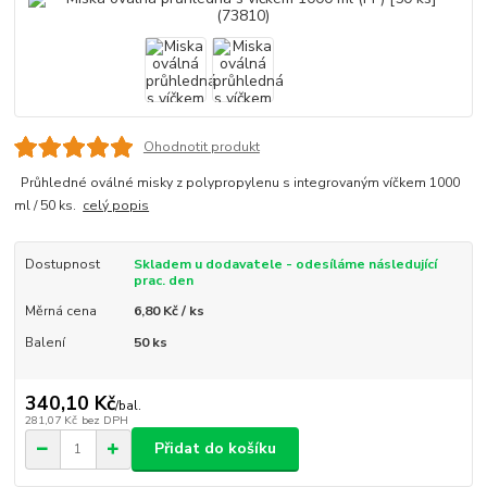
Ohodnotit produkt
Průhledné oválné misky z polypropylenu s integrovaným víčkem 1000
ml / 50 ks.
celý popis
Dostupnost
Skladem u dodavatele - odesíláme následující
prac. den
Měrná cena
6,80 Kč / ks
Balení
50 ks
340,10 Kč
/
bal.
281,07 Kč
bez DPH
Přidat do košíku