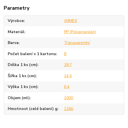
Parametry
Výrobce
WIMEX
Materiál
PP (Polypropylen)
Barva
Transparentní
Počet balení v 1 kartonu
8
Délka 1 ks (cm)
18,7
Šířka 1 ks (cm)
14,4
Výška 1 ks (cm)
6,4
Objem (ml)
1000
Hmotnost (celé balení) g
1266