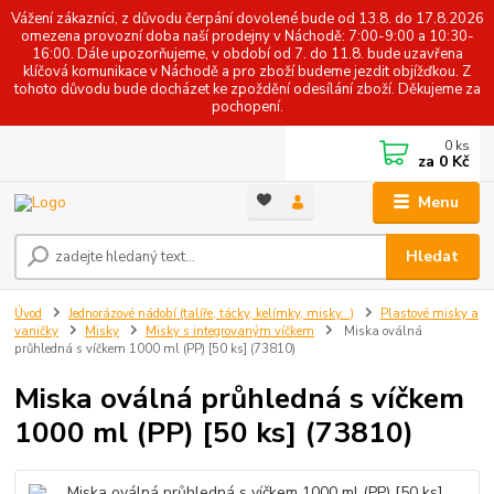
Vážení zákazníci, z důvodu čerpání dovolené bude od 13.8. do 17.8.2026
omezena provozní doba naší prodejny v Náchodě: 7:00-9:00 a 10:30-
16:00. Dále upozorňujeme, v období od 7. do 11.8. bude uzavřena
klíčová komunikace v Náchodě a pro zboží budeme jezdit objížďkou. Z
tohoto důvodu bude docházet ke zpoždění odesílání zboží. Děkujeme za
pochopení.
0
ks
za
0 Kč
Menu
Hledat
Úvod
Jednorázové nádobí (talíře, tácky, kelímky, misky...)
Plastové misky a
vaničky
Misky
Misky s integrovaným víčkem
Miska oválná
průhledná s víčkem 1000 ml (PP) [50 ks] (73810)
Miska oválná průhledná s víčkem
1000 ml (PP) [50 ks] (73810)