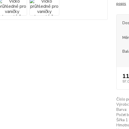
popis
Dos
Měr
Bal
11
97,
Číslo p
Výrobc
Barva:
Počet b
Šířka 1 
Hmotnos