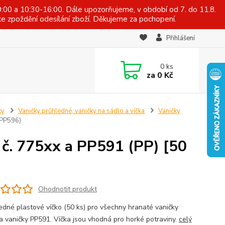
:00 a 10:30-16:00. Dále upozorňujeme, v období od 7. do 11.8.
e zpoždění odesílání zboží. Děkujeme za pochopení.
Přihlášení
0
ks
za
0 Kč
ky
Vaničky průhledné, vaničky na sádlo a víčka
Vaničky
(PP596)
 č. 775xx a PP591 (PP) [50
Ohodnotit produkt
dné plastové víčko (50 ks) pro všechny hranaté vaničky
a vaničky PP591. Víčka jsou vhodná pro horké potraviny.
celý