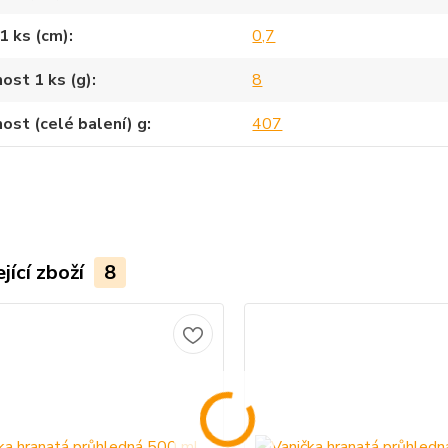
1 ks (cm)
0,7
ost 1 ks (g)
8
st (celé balení) g
407
jící zboží
8