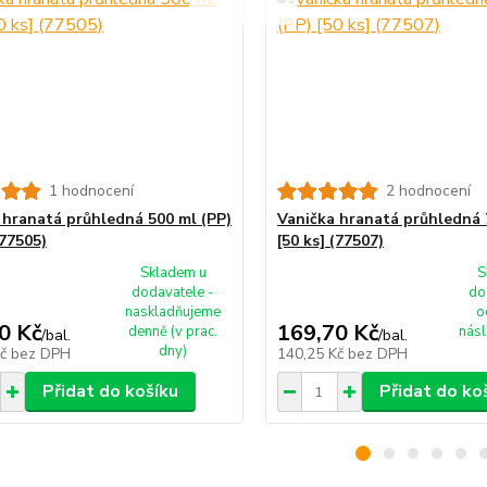
1 hodnocení
2 hodnocení
 hranatá průhledná 500 ml (PP)
Vanička hranatá průhledná 
(77505)
[50 ks] (77507)
Skladem u
S
dodavatele -
do
naskladňujeme
o
0 Kč
169,70 Kč
denně (v prac.
násl
/
bal.
/
bal.
dny)
Kč
bez DPH
140,25 Kč
bez DPH
Přidat do košíku
Přidat do ko