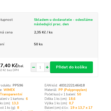
tupnost
Skladem u dodavatele - odesíláme
následující prac. den
ná cena
2,35 Kč / ks
ení
50 ks
7,40 Kč
/
bal.
Přidat do košíku
02 Kč
bez DPH
roduktu:
PP596
EAN kód:
4031222146418
e:
WIMEX
Materiál:
PP (Polypropylen)
Transparentní
Počet kusů v 1 balení:
50
alení v 1 kartonu:
6
Délka 1 ks (cm):
18,6
ks (cm):
13,3
Výška 1 ks (cm):
0,7
t 1 ks (g):
8
Balení (cm) d.š.v.:
19 x 13,7 x 17