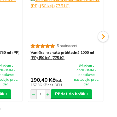
5 hodnocení
750 ml (PP)
Vanička hranatá průhledná 1000 ml
Va
(PP) [50 ks] (77510)
(PP
kladem u
Skladem u
davatele -
dodavatele -
desíláme
odesíláme
190,40 Kč
21
edující prac.
následující prac.
/
bal.
den
den
157,36 Kč
bez DPH
17
šíku
Přidat do košíku