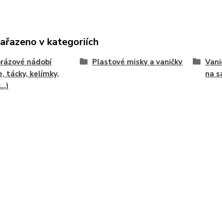
zařazeno v kategoriích
rázové nádobí
Plastové misky a vaničky
Vani
e, tácky, kelímky,
na s
..)