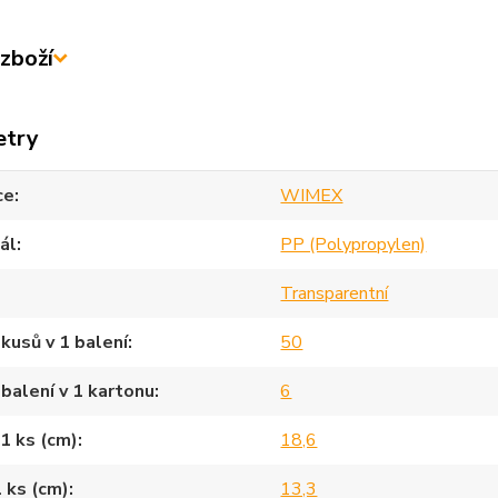
zboží
etry
ce
WIMEX
ál
PP (Polypropylen)
Transparentní
kusů v 1 balení
50
balení v 1 kartonu
6
1 ks (cm)
18,6
1 ks (cm)
13,3