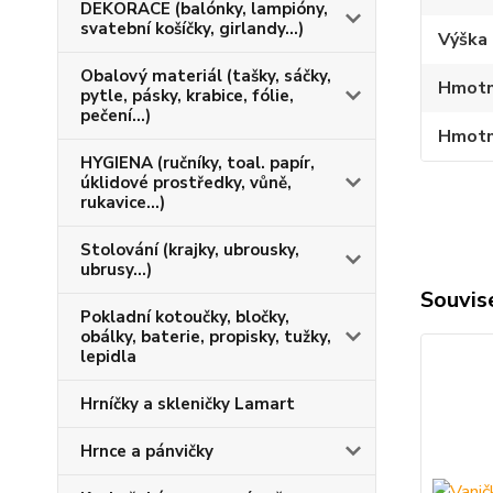
DEKORACE (balónky, lampióny,
svatební košíčky, girlandy...)
Výška 
Obalový materiál (tašky, sáčky,
Hmotn
pytle, pásky, krabice, fólie,
pečení...)
Hmotno
HYGIENA (ručníky, toal. papír,
úklidové prostředky, vůně,
rukavice...)
Stolování (krajky, ubrousky,
ubrusy...)
Souvise
Pokladní kotoučky, bločky,
obálky, baterie, propisky, tužky,
lepidla
Hrníčky a skleničky Lamart
Hrnce a pánvičky