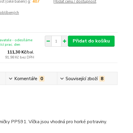
t (celé balení) g:
407
Hlídat cenu / dostupnost
oblíbených
vatele - odesíláme
Přidat do košíku
ící prac. den
111,30 Kč
/
bal.
91,98 Kč
bez DPH
Komentáře
0
Související zboží
8
ničky PP591. Víčka jsou vhodná pro horké potraviny.