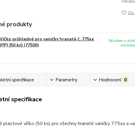
Hmotnos
Do 
é produkty
Víčko průhledné pro vaničky hranaté č. 775xx
Skladem u doda
(PP) [50 ks] (77500)
následuj
etní specifikace
Parametry
Hodnocení
0
tní specifikace
 plastové víčko (50 ks) pro všechny hranaté vaničky 775xx a va