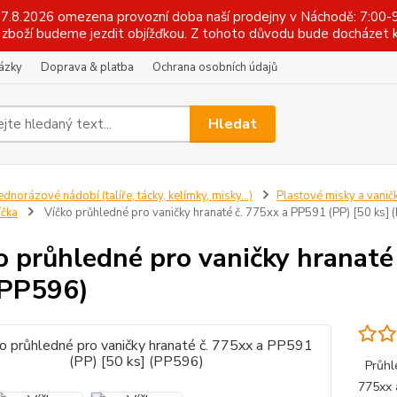
 17.8.2026 omezena provozní doba naší prodejny v Náchodě: 7:00-9
zboží budeme jezdit objížďkou. Z tohoto důvodu bude docházet k
tázky
Doprava & platba
Ochrana osobních údajů
Hledat
ednorázové nádobí (talíře, tácky, kelímky, misky...)
Plastové misky a vanič
íčka
Víčko průhledné pro vaničky hranaté č. 775xx a PP591 (PP) [50 ks] 
o průhledné pro vaničky hranaté
(PP596)
Průhle
775xx 