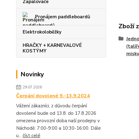
Zapalovače
Pronájem paddleboardů
Zboží 
Elektrokoloběžky
Jedno
HRAČKY + KARNEVALOVÉ
(talíř
KOSTÝMY
misky.
Novinky
29.07.2026
Čerpání dovolené 9.-13.9.2024
Vážení zákazníci, z důvodu čerpání
dovolené bude od 13.8. do 17.8.2026
omezena provozní doba naší prodejny v
Náchodě: 7:00-9:00 a 10:30-16:00. Dále
u...
číst celé