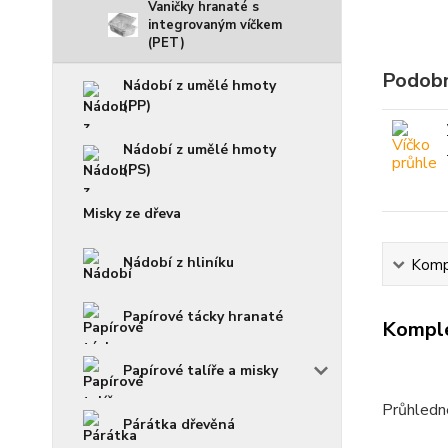
Vaničky hranaté s
integrovaným víčkem
(PET)
Podobn
Nádobí z umělé hmoty
(PP)
Nádobí z umělé hmoty
(PS)
Misky ze dřeva
Nádobí z hliníku
Kompl
Papírové tácky hranaté
Komple
Papírové talíře a misky
Průhledné
Párátka dřevěná