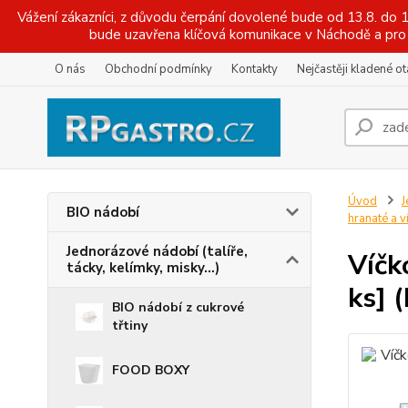
Vážení zákazníci, z důvodu čerpání dovolené bude od 13.8. do
bude uzavřena klíčová komunikace v Náchodě a pro 
O nás
Obchodní podmínky
Kontakty
Nejčastěji kladené o
Úvod
J
BIO nádobí
hranaté a v
Jednorázové nádobí (talíře,
Víčk
tácky, kelímky, misky...)
ks] 
BIO nádobí z cukrové
třtiny
FOOD BOXY