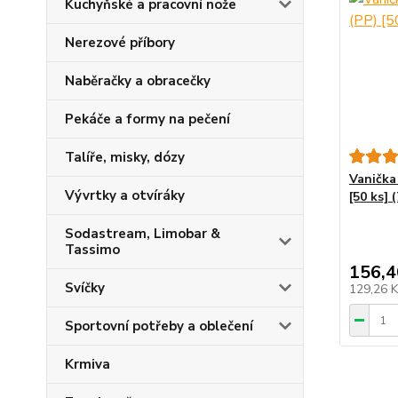
Kuchyňské a pracovní nože
Nerezové příbory
Naběračky a obracečky
Pekáče a formy na pečení
Talíře, misky, dózy
Vanička
Vývrtky a otvíráky
[50 ks] 
Sodastream, Limobar &
Tassimo
156,4
Svíčky
129,26 
Sportovní potřeby a oblečení
Krmiva