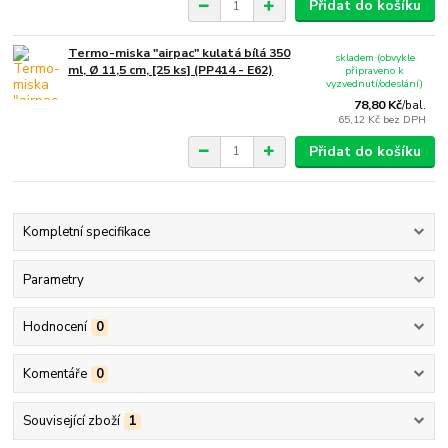
Přidat do košíku
Termo-miska "airpac" kulatá bílá 350
skladem (obvykle
ml, Ø 11,5 cm, [25 ks] (PP414 - E62)
připraveno k
vyzvednutí/odeslání)
78,80 Kč
/
bal.
65,12 Kč
bez DPH
Přidat do košíku
Kompletní specifikace
Parametry
Hodnocení
0
Komentáře
0
Související zboží
1