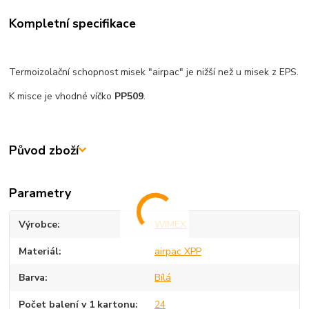
Kompletní specifikace
Termoizolační schopnost misek "airpac" je nižší než u misek z EPS.
K misce je vhodné víčko
PP509
.
Původ zboží
Parametry
Výrobce
WIMEX
Materiál
airpac XPP
Barva
Bílá
Počet balení v 1 kartonu
24