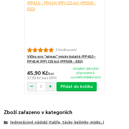
2 hodnocení
Víčko pro "airpac" misky kulaté (PP410 -
PP414) (PP) [25 ks] (PP509 - E62)
skladem (obvykle
45,90 Kč
připraveno k
/
bal.
vyzvednutí/odeslání)
37,93 Kč
bez DPH
Přidat do košíku
Zboží zařazeno v kategoriích
Jednorázové nádobí (talíře, tácky, kelímky, misky...)