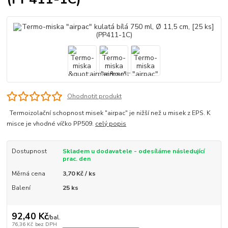
Ohodnotit produkt
Termoizolační schopnost misek "airpac" je nižší než u misek z EPS. K
misce je vhodné víčko PP509.
celý popis
Dostupnost
Skladem u dodavatele - odesíláme následující
prac. den
Měrná cena
3,70 Kč / ks
Balení
25 ks
92,40 Kč
/
bal.
76,36 Kč
bez DPH