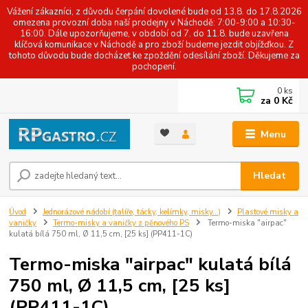
Vážení zákazníci, z důvodu čerpání dovolené bude od 13.8. do 17.8.2026
omezena provozní doba naší prodejny v Náchodě: 7:00-9:00 a 10:30-
16:00. Dále upozorňujeme, v období od 7. do 11.8. bude uzavřena
klíčová komunikace v Náchodě a pro zboží budeme jezdit objížďkou. Z
tohoto důvodu bude docházet ke zpoždění odesílání zboží. Děkujeme za
pochopení.
0
ks
za
0 Kč
Menu
Hledat
Úvod
Jednorázové nádobí (talíře, tácky, kelímky, misky...)
Plastové misky a
vaničky
Termo-misky a vaničky z pěnového PS
Termo-miska "airpac"
kulatá bílá 750 ml, Ø 11,5 cm, [25 ks] (PP411-1C)
Termo-miska "airpac" kulatá bílá
750 ml, Ø 11,5 cm, [25 ks]
(PP411-1C)