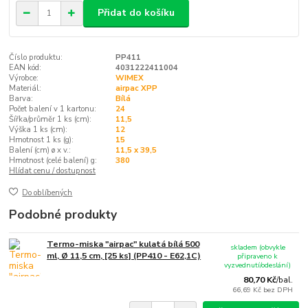
Přidat do košíku
Číslo produktu:
PP411
EAN kód:
4031222411004
Výrobce:
WIMEX
Materiál:
airpac XPP
Barva:
Bílá
Počet balení v 1 kartonu:
24
Šířka/průměr 1 ks (cm):
11,5
Výška 1 ks (cm):
12
Hmotnost 1 ks (g):
15
Balení (cm) ø x v.:
11,5 x 39,5
Hmotnost (celé balení) g:
380
Hlídat cenu / dostupnost
Do oblíbených
Podobné produkty
Termo-miska "airpac" kulatá bílá 500
skladem (obvykle
ml, Ø 11,5 cm, [25 ks] (PP410 - E62,1C)
připraveno k
vyzvednutí/odeslání)
80,70 Kč
/
bal.
66,69 Kč
bez DPH