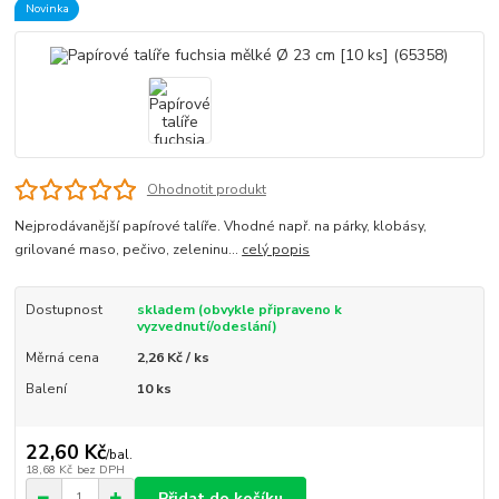
Novinka
Ohodnotit produkt
Nejprodávanější papírové talíře. Vhodné např. na párky, klobásy,
grilované maso, pečivo, zeleninu...
celý popis
Dostupnost
skladem (obvykle připraveno k
vyzvednutí/odeslání)
Měrná cena
2,26 Kč / ks
Balení
10 ks
22,60 Kč
/
bal.
18,68 Kč
bez DPH
Přidat do košíku