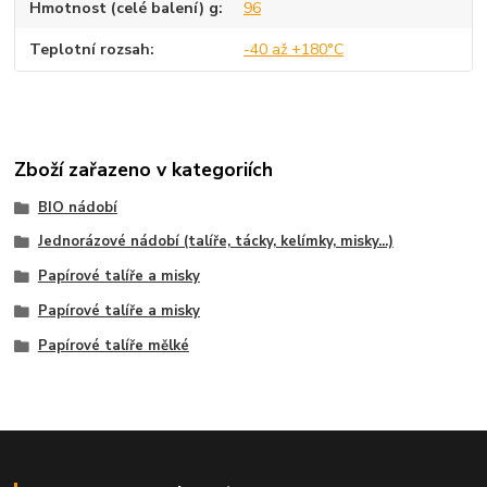
Hmotnost (celé balení) g
96
Teplotní rozsah
-40 až +180°C
Zboží zařazeno v kategoriích
BIO nádobí
Jednorázové nádobí (talíře, tácky, kelímky, misky...)
Papírové talíře a misky
Papírové talíře a misky
Papírové talíře mělké