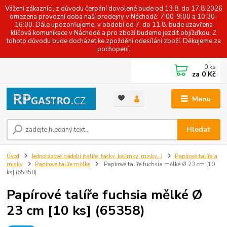
Vážení zákazníci, z důvodu čerpání dovolené bude od 13.8. do 17.8.2026
omezena provozní doba naší prodejny v Náchodě: 7:00-9:00 a 10:30-
16:00. Dále upozorňujeme, v období od 7. do 11.8. bude uzavřena
klíčová komunikace v Náchodě a pro zboží budeme jezdit objížďkou. Z
tohoto důvodu bude docházet ke zpoždění odesílání zboží. Děkujeme za
pochopení.
0
ks
za
0 Kč
Menu
Hledat
Úvod
Jednorázové nádobí (talíře, tácky, kelímky, misky...)
Papírové talíře a
misky
Papírové talíře mělké
Papírové talíře fuchsia mělké Ø 23 cm [10
ks] (65358)
Papírové talíře fuchsia mělké Ø
23 cm [10 ks] (65358)