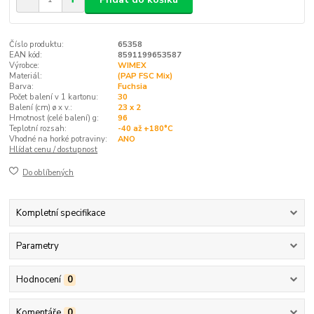
Číslo produktu:
65358
EAN kód:
8591199653587
Výrobce:
WIMEX
Materiál:
(PAP FSC Mix)
Barva:
Fuchsia
Počet balení v 1 kartonu:
30
Balení (cm) ø x v.:
23 x 2
Hmotnost (celé balení) g:
96
Teplotní rozsah:
-40 až +180°C
Vhodné na horké potraviny:
ANO
Hlídat cenu / dostupnost
Do oblíbených
Kompletní specifikace
Parametry
Hodnocení
0
Komentáře
0