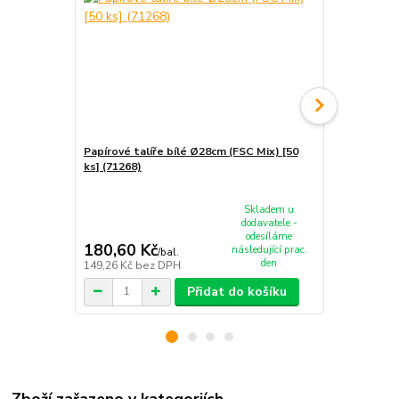
Papírové talíře bílé Ø28cm (FSC Mix) [50
ks] (71268)
Papírové ta
(FSC Mix) [1
Skladem u
dodavatele -
odesíláme
180,60 Kč
243,30 K
následující prac.
/
bal.
den
149,26 Kč
bez DPH
201,07 Kč
be
Přidat do košíku