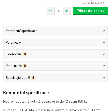
127,11 Kč
bez DPH
Přidat do košíku
Kompletní specifikace
Parametry
Hodnocení
0
Komentáře
0
Související zboží
4
Kompletní specifikace
Nepromastitelné kulaté papírové misky Ø20cm [50 ks].
Vyrobeny z FSC Mix - materiál z kontrolovaných zdrojů. Tento