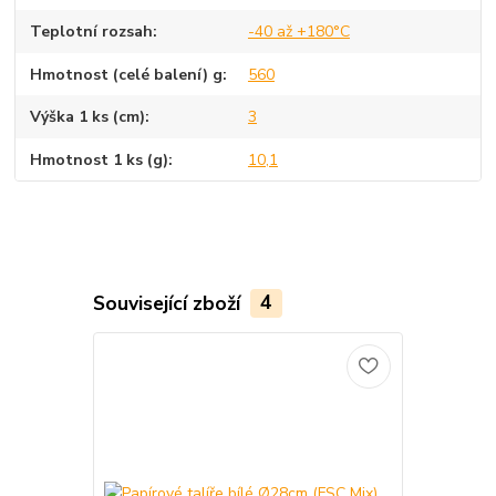
Teplotní rozsah
-40 až +180°C
Hmotnost (celé balení) g
560
Výška 1 ks (cm)
3
Hmotnost 1 ks (g)
10,1
Související zboží
4