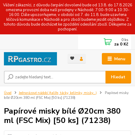
Vážení zákazníci, z důvodu čerpání dovolené bude od 13.8. do 17.8.2026
omezena provozní doba naší prodejny v Náchodě: 7:00-9:00 a 10:30-
16:00. Dále upozorňujeme, v období od 7. do 11.8. bude uzavřena
klíčová komunikace v Náchodě a pro zboží budeme jezdit objížďkou. Z
tohoto důvodu bude docházet ke zpoždění odesílání zboží. Děkujeme za
pochopení.
0
ks
za
0 Kč
Menu
Hledat
Úvod
Jednorázové nádobí (talíře, tácky, kelímky, misky...)
Papírové misky
bílé Ø20cm 380 ml (FSC Mix) [50 ks] (71238)
Papírové misky bílé Ø20cm 380
ml (FSC Mix) [50 ks] (71238)