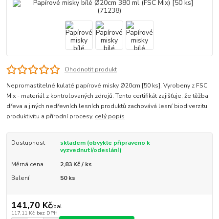
Ohodnotit produkt
Nepromastitelné kulaté papírové misky Ø20cm [50 ks]. Vyrobeny z FSC
Mix - materiál z kontrolovaných zdrojů. Tento certifikát zajišťuje, že těžba
dřeva a jiných nedřevních lesních produktů zachovává lesní biodiverzitu,
produktivitu a přírodní procesy.
celý popis
Dostupnost
skladem (obvykle připraveno k
vyzvednutí/odeslání)
Měrná cena
2,83 Kč / ks
Balení
50 ks
141,70 Kč
/
bal.
117,11 Kč
bez DPH