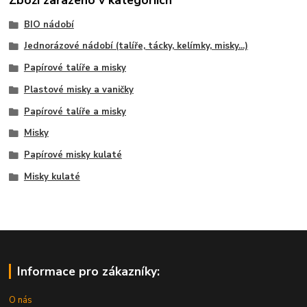
Zboží zařazeno v kategoriích
BIO nádobí
Jednorázové nádobí (talíře, tácky, kelímky, misky...)
Papírové talíře a misky
Plastové misky a vaničky
Papírové talíře a misky
Misky
Papírové misky kulaté
Misky kulaté
Informace pro zákazníky:
O nás