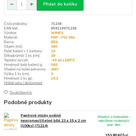
Přidat do košíku
Číslo produktu:
71238
EAN kód:
859119971238
Výrobce:
WIMEX
Materiál:
PAP - FSC Mix
Barva:
Bílá
Objem (ml):
380
Počet balení v 1 kartonu:
10
Šířka/průměr 1 ks (cm):
20
Teplotní rozsah:
-40 až +180°C
Hmotnost (celé balení) g:
560
Vhodné na horké potraviny:
ANO
Výška 1 ks (cm):
3
Hmotnost 1 ks (g):
10,1
Hlídat cenu / dostupnost
Do oblíbených
Podobné produkty
Papírové misky oválné
Skladem u dodavatele -
nepromastitelné bílé 23 x 15 x 2 cm
odesíláme následující
prac. den
[100ks] (71214)
153,80 Kč
/
bal.