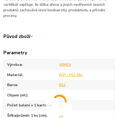
certifikát zajišťuje, že těžba dřeva a jiných nedřevních lesních
produktů zachovává lesní biodiverzitu, produktivitu a přírodní
procesy.
Původ zboží
Parametry
Výrobce
WIMEX
Materiál
PAP - FSC Mix
Barva
Bílá
Objem (ml)
380
Počet balení v 1 kartonu
10
Šířka/průměr 1 ks (cm)
20