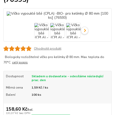
Ohodnotit produkt
Biologicky rozložitelné víčko pro kelímky Ø 80 mm. Max. teplota do
70°C.
celý popis
Dostupnost
Skladem u dodavatele - odesíláme následující
prac. den
Měrná cena
1,59 Kč / ks
Balení
100 ks
158,60 Kč
/
bal.
131,07 Kč
bez DPH