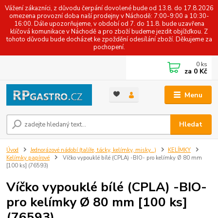
Vážení zákazníci, z důvodu čerpání dovolené bude od 13.8. do 17.8.2026
omezena provozní doba naší prodejny v Náchodě: 7:00-9:00 a 10:30-
16:00. Dále upozorňujeme, v období od 7. do 11.8. bude uzavřena
klíčová komunikace v Náchodě a pro zboží budeme jezdit objížďkou. Z
tohoto důvodu bude docházet ke zpoždění odesílání zboží. Děkujeme za
pochopení.
0
ks
za
0 Kč
Menu
Hledat
Úvod
Jednorázové nádobí (talíře, tácky, kelímky, misky...)
KELÍMKY
Kelímky papírové
Víčko vypouklé bílé (CPLA) -BIO- pro kelímky Ø 80 mm
[100 ks] (76593)
Víčko vypouklé bílé (CPLA) -BIO-
pro kelímky Ø 80 mm [100 ks]
(76593)