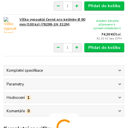
Přidat do košíku
Víčko vypouklé černé pro kelímky Ø 80
skladem (obvykle
mm [100 ks] (76298-1N, E12N)
připraveno k
vyzvednutí/odeslání)
74,20 Kč
/
bal.
61,32 Kč
bez DPH
Přidat do košíku
Kompletní specifikace
Parametry
Hodnocení
1
Komentáře
0