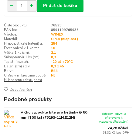
Přidat do košíku
Číslo produktu:
76593
EAN kód:
8591199765938
Výrobce:
WIMEX
Materiál:
CPLA (bioplast)
Hmotnost (celé balení) g:
254
Počet balení v 1 kartonu:
10
Výška 1 ks (cm):
2,1
Šířka/průměr 1 ks (cm):
8,3
Teplotní rozsah:
-20 až +70°C
Balení (cm) ø x v.:
8,3 x 45
Barva:
Bílá
Ohřev v mikrovlnné troubě:
NE
Hlídat cenu / dostupnost
Do oblíbených
Podobné produkty
Víčko vypouklé bílé pro kelímky Ø 80
skladem (obvykle
mm [100 ks] (76293-11N,E12N)
připraveno k
vyzvednutí/odeslání)
74,20 Kč
/
bal.
61,32 Kč
bez DPH