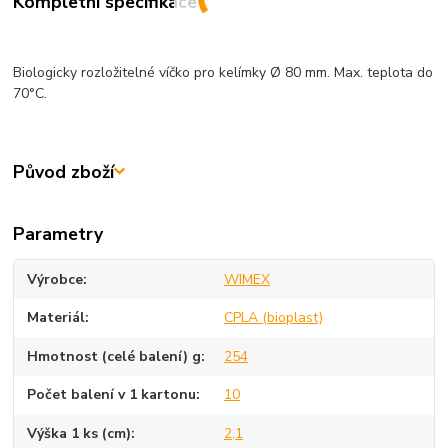
Kompletní specifikace
Biologicky rozložitelné víčko pro kelímky Ø 80 mm. Max. teplota do
70°C.
Původ zboží
Parametry
Výrobce
WIMEX
Materiál
CPLA (bioplast)
Hmotnost (celé balení) g
254
Počet balení v 1 kartonu
10
Výška 1 ks (cm)
2,1