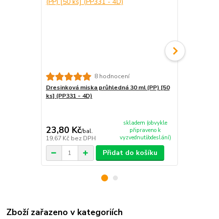
8 hodnocení
Dresinková miska průhledná 30 ml (PP) [50
Dresinková m
ks] (PP331 - 4D)
(PP332 - 4D)
skladem (obvykle
23,80 Kč
23,80 Kč
připraveno k
/
bal.
vyzvednutí/odeslání)
19,67 Kč
bez DPH
19,67 Kč
bez
Přidat do košíku
Zboží zařazeno v kategoriích