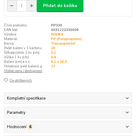
Přidat do košíku
Číslo produktu:
PP330
EAN kód:
4031222330008
Výrobce:
WIMEX
Materiál:
PP (Polypropylen)
Barva:
Transparentní
Počet balení v 1 kartonu:
20
Šířka/průměr 1 ks (cm):
5,1
Výška 1 ks (cm):
0,6
Balení (cm) ø x v.:
5,1 x 20,5
Hmotnost (celé balení) g:
27
Hlídat cenu / dostupnost
Do oblíbených
Kompletní specifikace
Parametry
Hodnocení
6