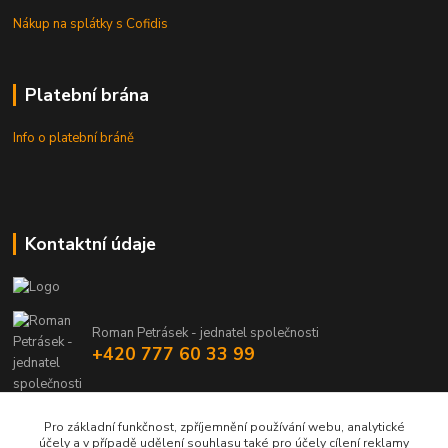
Nákup na splátky s Cofidis
Platební brána
Info o platební bráně
Kontaktní údaje
Roman Petrásek - jednatel společnosti
+420 777 60 33 99
info@rpgastro.cz
Pro základní funkčnost, zpříjemnění používání webu, analytické
účely a v případě udělení souhlasu také pro účely cílení reklamy