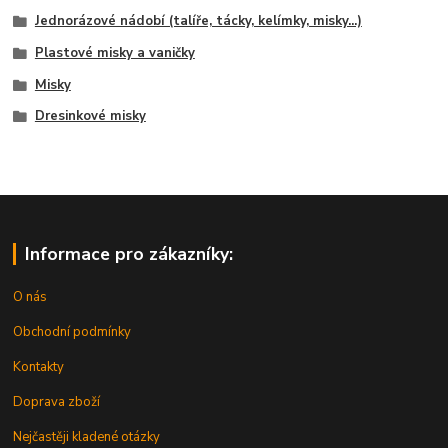
Jednorázové nádobí (talíře, tácky, kelímky, misky...)
Plastové misky a vaničky
Misky
Dresinkové misky
Informace pro zákazníky:
O nás
Obchodní podmínky
Kontakty
Doprava zboží
Nejčastěji kladené otázky