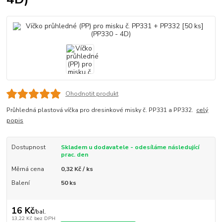
Ohodnotit produkt
Průhledná plastová víčka pro dresinkové misky č. PP331 a PP332.
celý
popis
Dostupnost
Skladem u dodavatele - odesíláme následující
prac. den
Měrná cena
0,32 Kč / ks
Balení
50 ks
16 Kč
/
bal.
13,22 Kč
bez DPH