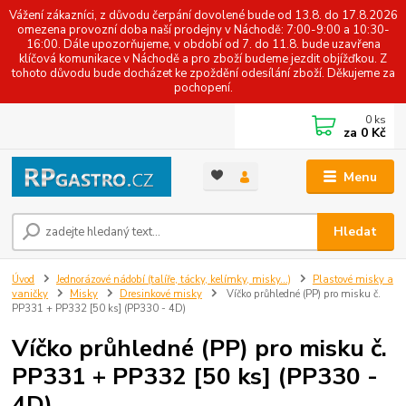
Vážení zákazníci, z důvodu čerpání dovolené bude od 13.8. do 17.8.2026
omezena provozní doba naší prodejny v Náchodě: 7:00-9:00 a 10:30-
16:00. Dále upozorňujeme, v období od 7. do 11.8. bude uzavřena
klíčová komunikace v Náchodě a pro zboží budeme jezdit objížďkou. Z
tohoto důvodu bude docházet ke zpoždění odesílání zboží. Děkujeme za
pochopení.
0
ks
za
0 Kč
Menu
Hledat
Úvod
Jednorázové nádobí (talíře, tácky, kelímky, misky...)
Plastové misky a
vaničky
Misky
Dresinkové misky
Víčko průhledné (PP) pro misku č.
PP331 + PP332 [50 ks] (PP330 - 4D)
Víčko průhledné (PP) pro misku č.
PP331 + PP332 [50 ks] (PP330 -
4D)