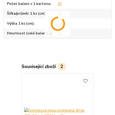
Počet balení v 1 kartonu
20
Šířka/průměr 1 ks (cm)
5,1
Výška 1 ks (cm)
0,6
Hmotnost (celé balení) g
27
Související zboží
2