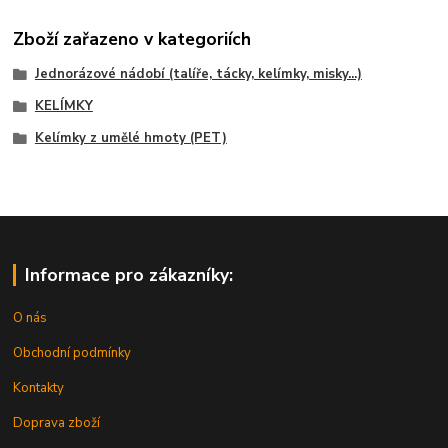
Zboží zařazeno v kategoriích
Jednorázové nádobí (talíře, tácky, kelímky, misky...)
KELÍMKY
Kelímky z umělé hmoty (PET)
Informace pro zákazníky:
O nás
Obchodní podmínky
Kontakty
Doprava zboží