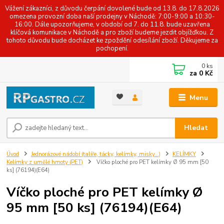
Vážení zákazníci, z důvodu čerpání dovolené bude od 13.8. do 17.8.2026
omezena provozní doba naší prodejny v Náchodě: 7:00-9:00 a 10:30-
16:00. Dále upozorňujeme, v období od 7. do 11.8. bude uzavřena
klíčová komunikace v Náchodě a pro zboží budeme jezdit objížďkou. Z
tohoto důvodu bude docházet ke zpoždění odesílání zboží. Děkujeme za
pochopení.
0
ks
za
0 Kč
Menu
Hledat
Úvod
Jednorázové nádobí (talíře, tácky, kelímky, misky...)
KELÍMKY
Kelímky z umělé hmoty (PET)
Víčko ploché pro PET kelímky Ø 95 mm [50
ks] (76194)(E64)
Víčko ploché pro PET kelímky Ø
95 mm [50 ks] (76194)(E64)