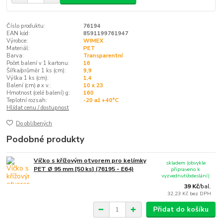
Číslo produktu:
76194
EAN kód:
8591199761947
Výrobce:
WIMEX
Materiál:
PET
Barva:
Transparentní
Počet balení v 1 kartonu:
16
Šířka/průměr 1 ks (cm):
9,9
Výška 1 ks (cm):
1,4
Balení (cm) ø x v.:
10 x 23
Hmotnost (celé balení) g:
160
Teplotní rozsah:
-20 až +40°C
Hlídat cenu / dostupnost
Do oblíbených
Podobné produkty
Víčko s křížovým otvorem pro kelímky
skladem (obvykle
PET Ø 95 mm [50 ks] (76195 - E64)
připraveno k
vyzvednutí/odeslání)
39 Kč
/
bal.
32,23 Kč
bez DPH
Přidat do košíku