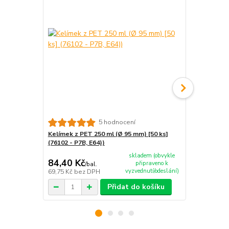
5 hodnocení
Kelímek z PET 250 ml (Ø 95 mm) [50 ks]
Kelímek z PE
(76102 - P7B, E64))
(76103 - E64
skladem (obvykle
84,40 Kč
91,60 Kč
připraveno k
/
bal.
vyzvednutí/odeslání)
69,75 Kč
bez DPH
75,70 Kč
bez
Přidat do košíku