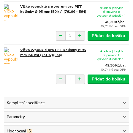
Víčko vypouklé s otvorem pro PET
skladem (obvykle
kelímky Ø 95 mm [50 ks] (76196 - E64)
připraveno k
vyzvednutí/odeslání)
49,30 Kč
/
bal.
40,74 Kč
bez DPH
Přidat do košíku
Víčko vypouklé pro PET kelímky Ø 95
skladem (obvykle
mm [50 ks] (76197)(E64)
připraveno k
vyzvednutí/odeslání)
49,30 Kč
/
bal.
40,74 Kč
bez DPH
Přidat do košíku
Kompletní specifikace
Parametry
Hodnocení
5