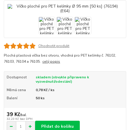
Ohodnotit produkt
Plochá plastová víčka bez otvoru, vhodná pro PET kelímky č. 76102,
76103, 76104 a 76105.
celý popis
Dostupnost
skladem (obvykle připraveno k
vyzvednutí/odeslání)
Měrná cena
0,78 Kč / ks
Balení
50 ks
39 Kč
/
bal.
32,23 Kč
bez DPH
Přidat do košíku