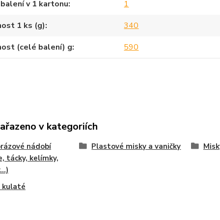
balení v 1 kartonu
1
ost 1 ks (g)
340
st (celé balení) g
590
zařazeno v kategoriích
rázové nádobí
Plastové misky a vaničky
Misk
e, tácky, kelímky,
..)
 kulaté