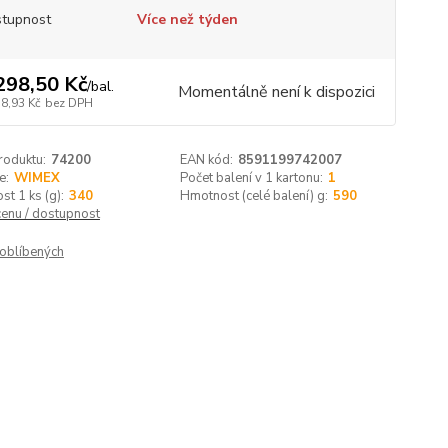
tupnost
Více než týden
298,50 Kč
/
bal.
Momentálně není k dispozici
78,93 Kč
bez DPH
roduktu:
74200
EAN kód:
8591199742007
e:
WIMEX
Počet balení v 1 kartonu:
1
t 1 ks (g):
340
Hmotnost (celé balení) g:
590
cenu / dostupnost
oblíbených