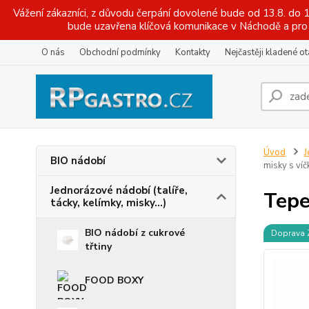
Vážení zákazníci, z důvodu čerpání dovolené bude od 13.8. do
bude uzavřena klíčová komunikace v Náchodě a pro 
O nás
Obchodní podmínky
Kontakty
Nejčastěji kladené o
Úvod
J
BIO nádobí
misky s víč
Jednorázové nádobí (talíře,
Tepe
tácky, kelímky, misky...)
BIO nádobí z cukrové
Doprava
třtiny
FOOD BOXY