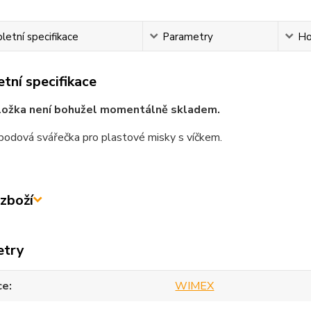
etní specifikace
Parametry
Ho
tní specifikace
ložka není bohužel momentálně skladem.
bodová svářečka pro plastové misky s víčkem.
zboží
etry
ce
WIMEX