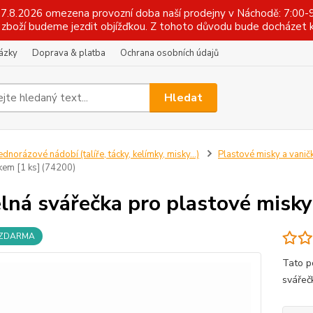
 17.8.2026 omezena provozní doba naší prodejny v Náchodě: 7:00-9
zboží budeme jezdit objížďkou. Z tohoto důvodu bude docházet k
tázky
Doprava & platba
Ochrana osobních údajů
Hledat
ednorázové nádobí (talíře, tácky, kelímky, misky...)
Plastové misky a vanič
kem [1 ks] (74200)
lná svářečka pro plastové misky
 ZDARMA
Tato p
svářeč