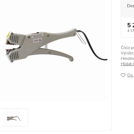
Dos
5 
4 3
Číslo p
Výrobc
Hmotnos
Hlídat 
Do 