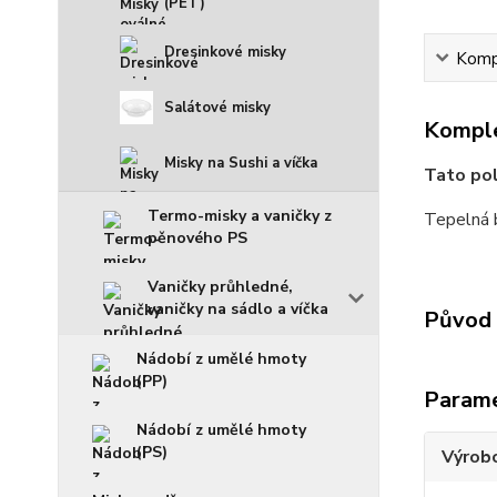
(PET)
Dresinkové misky
Kompl
Salátové misky
Komple
Misky na Sushi a víčka
Tato po
Termo-misky a vaničky z
Tepelná 
pěnového PS
Vaničky průhledné,
vaničky na sádlo a víčka
Původ 
Nádobí z umělé hmoty
(PP)
Param
Nádobí z umělé hmoty
(PS)
Výrob