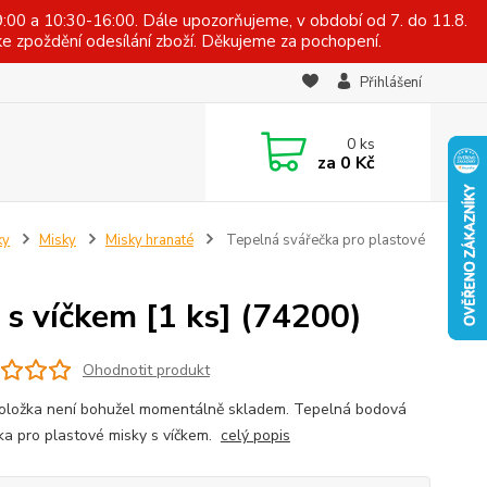
:00 a 10:30-16:00. Dále upozorňujeme, v období od 7. do 11.8.
e zpoždění odesílání zboží. Děkujeme za pochopení.
Přihlášení
0
ks
za
0 Kč
ky
Misky
Misky hranaté
Tepelná svářečka pro plastové
 s víčkem [1 ks] (74200)
Ohodnotit produkt
oložka není bohužel momentálně skladem. Tepelná bodová
ka pro plastové misky s víčkem.
celý popis