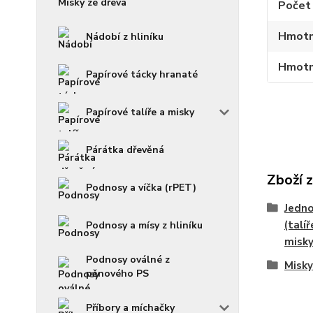
Misky ze dřeva
Počet 
Hmotn
Nádobí z hliníku
Hmotno
Papírové tácky hranaté
Papírové talíře a misky
Párátka dřevěná
Zboží 
Podnosy a víčka (rPET)
Jedno
(talíř
Podnosy a mísy z hliníku
misky.
Podnosy oválné z
Misky
pěnového PS
Příbory a míchačky