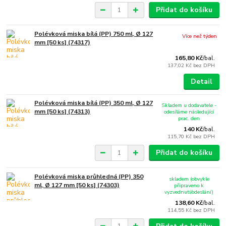
Přidat do košíku
Polévková miska bílá (PP) 750 ml, Ø 127
Více než týden
mm [50 ks] (74317)
165,80 Kč
/
bal.
137,02 Kč
bez DPH
Detail
Polévková miska bílá (PP) 350 ml, Ø 127
Skladem u dodavatele -
mm [50 ks] (74313)
odesíláme následující
prac. den
140 Kč
/
bal.
115,70 Kč
bez DPH
Přidat do košíku
Polévková miska průhledná (PP) 350
skladem (obvykle
ml, Ø 127 mm [50 ks] (74303)
připraveno k
vyzvednutí/odeslání)
138,60 Kč
/
bal.
114,55 Kč
bez DPH