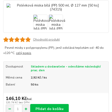
Ohodnotit produkt
Pevné misky z polypropylenu (PP), jenž odolává teplotám od -40 do
+120 °C.
celý popis
Dostupnost
Skladem u dodavatele - odesíláme následující
prac. den
Měrná cena
2,92 Kč / ks
Balení
50 ks
146,10 Kč
/
bal.
120,74 Kč
bez DPH
Přidat do košíku