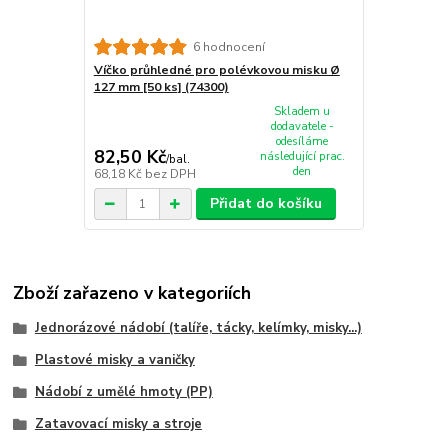
6 hodnocení
Víčko průhledné pro polévkovou misku Ø
127 mm [50 ks] (74300)
Skladem u
dodavatele -
odesíláme
82,50 Kč
následující prac.
/
bal.
den
68,18 Kč
bez DPH
Přidat do košíku
Zboží zařazeno v kategoriích
Jednorázové nádobí (talíře, tácky, kelímky, misky...)
Plastové misky a vaničky
Nádobí z umělé hmoty (PP)
Zatavovací misky a stroje