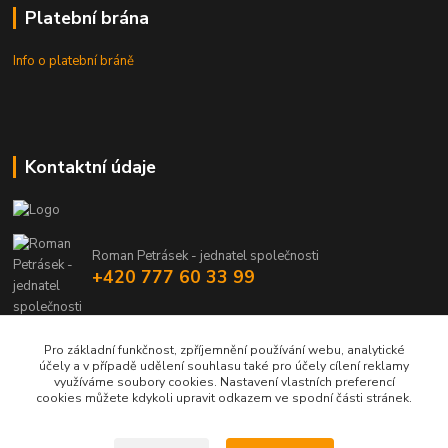
Platební brána
Info o platební bráně
Kontaktní údaje
Roman Petrásek - jednatel společnosti
+420 777 60 33 99
info@rpgastro.cz
Pro základní funkčnost, zpříjemnění používání webu, analytické
účely a v případě udělení souhlasu také pro účely cílení reklamy
využíváme soubory cookies. Nastavení vlastních preferencí
cookies můžete kdykoli upravit odkazem ve spodní části stránek.