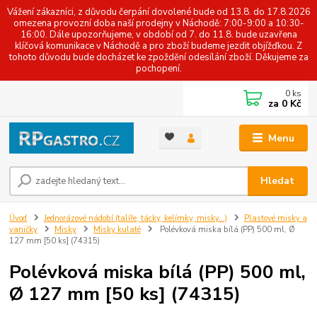
Vážení zákazníci, z důvodu čerpání dovolené bude od 13.8. do 17.8.2026
omezena provozní doba naší prodejny v Náchodě: 7:00-9:00 a 10:30-
16:00. Dále upozorňujeme, v období od 7. do 11.8. bude uzavřena
klíčová komunikace v Náchodě a pro zboží budeme jezdit objížďkou. Z
tohoto důvodu bude docházet ke zpoždění odesílání zboží. Děkujeme za
pochopení.
0
ks
za
0 Kč
Menu
Hledat
Úvod
Jednorázové nádobí (talíře, tácky, kelímky, misky...)
Plastové misky a
vaničky
Misky
Misky kulaté
Polévková miska bílá (PP) 500 ml, Ø
127 mm [50 ks] (74315)
Polévková miska bílá (PP) 500 ml,
Ø 127 mm [50 ks] (74315)