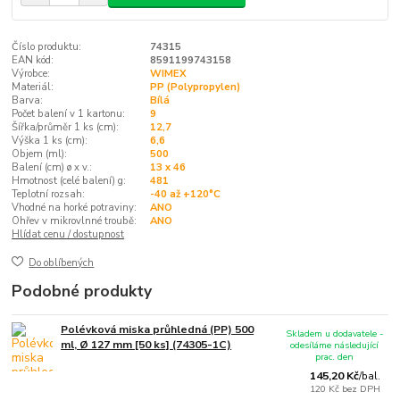
Číslo produktu:
74315
EAN kód:
8591199743158
Výrobce:
WIMEX
Materiál:
PP (Polypropylen)
Barva:
Bílá
Počet balení v 1 kartonu:
9
Šířka/průměr 1 ks (cm):
12,7
Výška 1 ks (cm):
6,6
Objem (ml):
500
Balení (cm) ø x v.:
13 x 46
Hmotnost (celé balení) g:
481
Teplotní rozsah:
-40 až +120°C
Vhodné na horké potraviny:
ANO
Ohřev v mikrovlnné troubě:
ANO
Hlídat cenu / dostupnost
Do oblíbených
Podobné produkty
Polévková miska průhledná (PP) 500
Skladem u dodavatele -
ml, Ø 127 mm [50 ks] (74305-1C)
odesíláme následující
prac. den
145,20 Kč
/
bal.
120 Kč
bez DPH