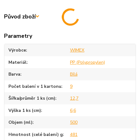
Původ zboží
Parametry
Výrobce
WIMEX
Materiál
PP (Polypropylen)
Barva
Bílá
Počet balení v 1 kartonu
9
Šířka/průměr 1 ks (cm)
12,7
Výška 1 ks (cm)
6,6
Objem (ml)
500
Hmotnost (celé balení) g
481