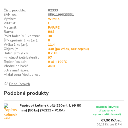
Číslo produktu:
82333
EAN kód:
8591199823331
Výrobce:
WIMEX
Velikost:
L
Materiál:
PAP/PE
Barva:
Bílá
Počet balení v 1 kartonu:
30
Šířka/průměr 1 ks (cm):
8
Výška 1 ks (cm):
11,4
Objem (ml):
330 (po vršek, bez cejchu)
Balení (cm) ø x v.:
8 x 18
Hmotnost (celé balení) g:
97
Teplotní rozsah:
0 až +100°C
Vhodné na horké
ANO
potraviny/nápoje:
Hlídat cenu / dostupnost
Do oblíbených
Podobné produkty
Papírový kelímek bílý 330 ml, L (Ø 80
skladem (obvykle
mm) [50 ks] (76233 - P10A)
připraveno k
vyzvednutí/odeslání)
67,90 Kč
/
bal.
56,12 Kč
bez DPH