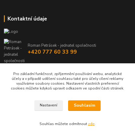
Kontaktní údaje
Roman Petrásek - jednatel společnosti
+420 777 60 33 99
info@rpgastro.cz
Pro základní funkčnost, zpříjemnění používání webu, analytické
účely a v případě udělení souhlasu také pro účely cílení reklamy
využíváme soubory cookies. Nastavení vlastních preferencí
cookies můžete kdykoli upravit odkazem ve spodní části stránek.
Souhlasím
Nastavení
Upravit sběr cookies.
Souhlas můžete odmítnout
zde
.
Vytvořeno na
Eshop-rychle.cz