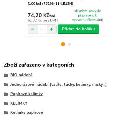
[100 ks] (76293-11N,E12N)
[100 ks] (76
skladem (obvykle
74,20 Kč
74,20 Kč
připraveno k
/
bal.
vyzvednutí/odeslání)
61,32 Kč
bez DPH
61,32 Kč
bez
Přidat do košíku
Zboží zařazeno v kategoriích
BIO nádobí
Jednorázové nádobí (talíře, tácky, kelímky, misky...)
Papírové kelímky
KELÍMKY
Kelímky papírové