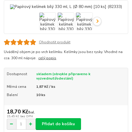
Ohodnotit produkt
Uváděný objem je po vrch kelímku. Kelímky jsou bez rysky. Vhodné na
cca. 300 ml nápoje.
celý popis
Dostupnost
skladem (obvykle připraveno k
vyzvednutí/odeslání)
Měrná cena
1,87 Kč / ks
Balení
10 ks
18,70 Kč
/
bal.
15,45 Kč
bez DPH
Přidat do košíku