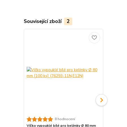
Související zboží
2
8 hodnocení
Víčko vypouklé bílé pro kelímky Ø 80 mm
Víčko vypou