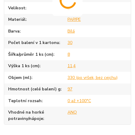
Velikost
L
Materiál
PAP/PE
Barva
Bílá
Počet balení v 1 kartonu
30
Šířka/průměr 1 ks (cm)
8
Výška 1 ks (cm)
11,4
Objem (ml)
330 (po vršek, bez cejchu)
Hmotnost (celé balení) g
97
Teplotní rozsah
0 až +100°C
Vhodné na horké
ANO
potraviny/nápoje