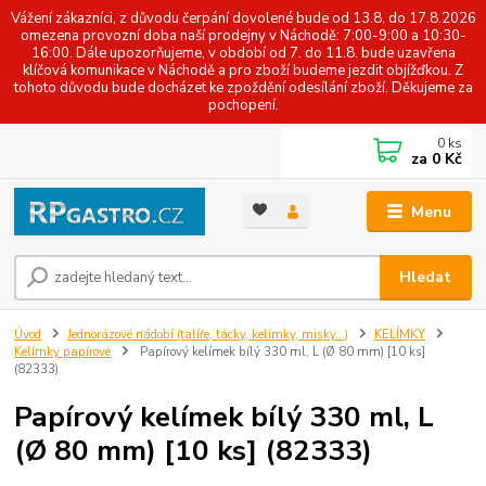
Vážení zákazníci, z důvodu čerpání dovolené bude od 13.8. do 17.8.2026
omezena provozní doba naší prodejny v Náchodě: 7:00-9:00 a 10:30-
16:00. Dále upozorňujeme, v období od 7. do 11.8. bude uzavřena
klíčová komunikace v Náchodě a pro zboží budeme jezdit objížďkou. Z
tohoto důvodu bude docházet ke zpoždění odesílání zboží. Děkujeme za
pochopení.
0
ks
za
0 Kč
Menu
Hledat
Úvod
Jednorázové nádobí (talíře, tácky, kelímky, misky...)
KELÍMKY
Kelímky papírové
Papírový kelímek bílý 330 ml, L (Ø 80 mm) [10 ks]
(82333)
Papírový kelímek bílý 330 ml, L
(Ø 80 mm) [10 ks] (82333)