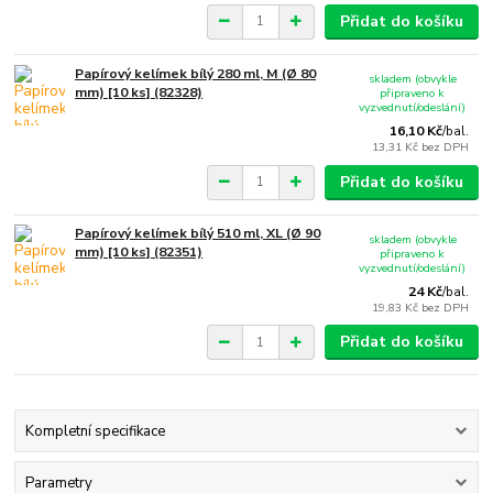
Přidat do košíku
Papírový kelímek bílý 280 ml, M (Ø 80
skladem (obvykle
mm) [10 ks] (82328)
připraveno k
vyzvednutí/odeslání)
16,10 Kč
/
bal.
13,31 Kč
bez DPH
Přidat do košíku
Papírový kelímek bílý 510 ml, XL (Ø 90
skladem (obvykle
mm) [10 ks] (82351)
připraveno k
vyzvednutí/odeslání)
24 Kč
/
bal.
19,83 Kč
bez DPH
Přidat do košíku
Kompletní specifikace
Parametry