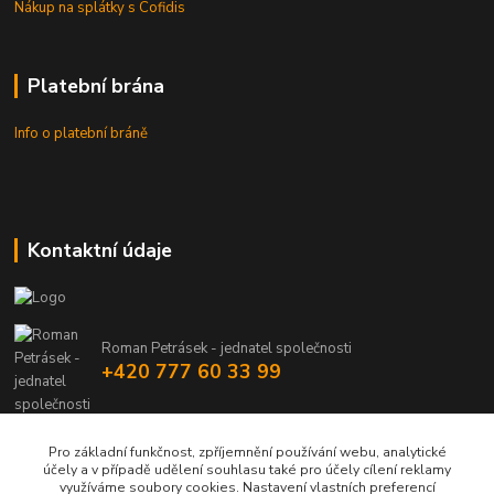
Nákup na splátky s Cofidis
Platební brána
Info o platební bráně
Kontaktní údaje
Roman Petrásek - jednatel společnosti
+420 777 60 33 99
info@rpgastro.cz
Pro základní funkčnost, zpříjemnění používání webu, analytické
účely a v případě udělení souhlasu také pro účely cílení reklamy
využíváme soubory cookies. Nastavení vlastních preferencí