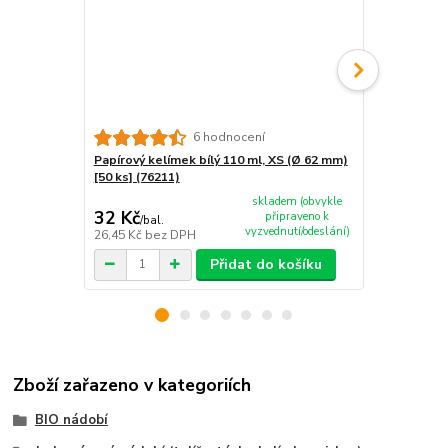
6 hodnocení
Papírový kelímek bílý 110 ml, XS (Ø 62 mm)
Papírový kel
[50 ks] (76211)
[50 ks] (762
skladem (obvykle
32 Kč
42,70 Kč
připraveno k
/
bal.
vyzvednutí/odeslání)
26,45 Kč
bez DPH
35,29 Kč
bez
Přidat do košíku
Zboží zařazeno v kategoriích
BIO nádobí