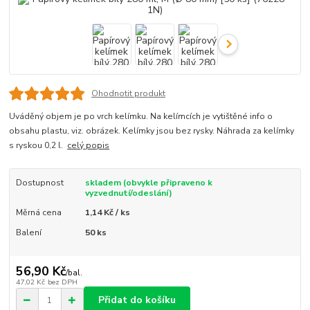
Ohodnotit produkt
Uváděný objem je po vrch kelímku. Na kelímcích je vytištěné info o
obsahu plastu, viz. obrázek. Kelímky jsou bez rysky. Náhrada za kelímky
s ryskou 0,2 l.
celý popis
Dostupnost
skladem (obvykle připraveno k
vyzvednutí/odeslání)
Měrná cena
1,14 Kč / ks
Balení
50 ks
56,90 Kč
/
bal.
47,02 Kč
bez DPH
Přidat do košíku