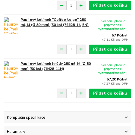
Přidat do košíku
Papírový kelímek "Coffee to go" 280
skladem (obvykle
ml, M (Ø 80 mm) [50 ks] (76628-1N,5N)
připraveno k
vyzvednutí/odeslání)
57 Kč
/
bal.
47,11 Kč
bez DPH
Přidat do košíku
Papírový kelímek hnědý 280 ml, M (Ø 80
skladem (obvykle
mm) [50 ks] (76428-11N)
připraveno k
vyzvednutí/odeslání)
57,20 Kč
/
bal.
47,27 Kč
bez DPH
Přidat do košíku
Kompletní specifikace
Parametry