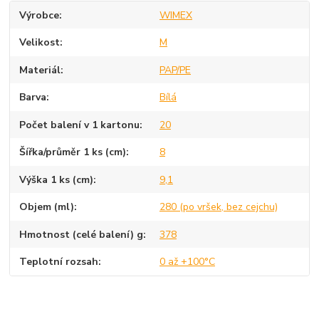
Výrobce
WIMEX
Velikost
M
Materiál
PAP/PE
Barva
Bílá
Počet balení v 1 kartonu
20
Šířka/průměr 1 ks (cm)
8
Výška 1 ks (cm)
9,1
Objem (ml)
280 (po vršek, bez cejchu)
Hmotnost (celé balení) g
378
Teplotní rozsah
0 až +100°C