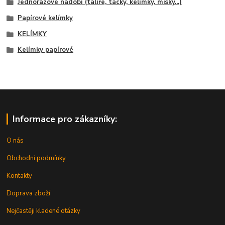
Jednorázové nádobí (talíře, tácky, kelímky, misky...)
Papírové kelímky
KELÍMKY
Kelímky papírové
Informace pro zákazníky:
O nás
Obchodní podmínky
Kontakty
Doprava zboží
Nejčastěji kladené otázky