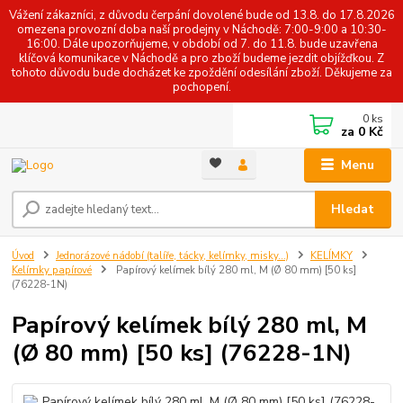
Vážení zákazníci, z důvodu čerpání dovolené bude od 13.8. do 17.8.2026
omezena provozní doba naší prodejny v Náchodě: 7:00-9:00 a 10:30-
16:00. Dále upozorňujeme, v období od 7. do 11.8. bude uzavřena
klíčová komunikace v Náchodě a pro zboží budeme jezdit objížďkou. Z
tohoto důvodu bude docházet ke zpoždění odesílání zboží. Děkujeme za
pochopení.
0
ks
za
0 Kč
Menu
Hledat
Úvod
Jednorázové nádobí (talíře, tácky, kelímky, misky...)
KELÍMKY
Kelímky papírové
Papírový kelímek bílý 280 ml, M (Ø 80 mm) [50 ks]
(76228-1N)
Papírový kelímek bílý 280 ml, M
(Ø 80 mm) [50 ks] (76228-1N)