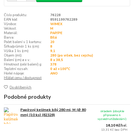
Číslo produktu:
76228
EAN kód:
8591199762289
Výrobce:
WIMEX
Velikost:
M
Materiál:
PAP/PE
Barva:
Bílá
Počet balení v 1 kartonu:
20
Šířka/průměr 1 ks (cm):
8
Výška 1 ks (cm):
9,1
Objem (ml):
280 (po vršek, bez cejchu)
Balení (cm) ø x v.:
8 x 38,5
Hmotnost (celé balení) g:
378
Teplotní rozsah:
0 až +100°C
Horké nápoje:
ANO
Hlídat cenu / dostupnost
Do oblíbených
Podobné produkty
Papírový kelímek bílý 280 ml, M (Ø 80
skladem (obvykle
mm) [10 ks] (82328)
připraveno k
vyzvednutí/odeslání)
16,10 Kč
/
bal.
13,31 Kč
bez DPH