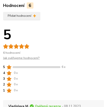
Hodnocení
6
Přidat hodnocení
5
6 hodnocení
Jak ověřujeme hodnocení?
5
6 x
4
0 x
3
0 x
2
0 x
1
0 x
Vladislava M.
Ověřená recenze
- 08.11.2023