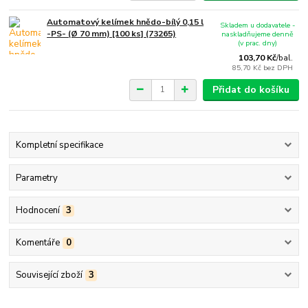
Automatový kelímek hnědo-bílý 0,15 l
Skladem u dodavatele -
-PS- (Ø 70 mm) [100 ks] (73265)
naskladňujeme denně
(v prac. dny)
103,70 Kč
/
bal.
85,70 Kč
bez DPH
Přidat do košíku
Kompletní specifikace
Parametry
Hodnocení
3
Komentáře
0
Související zboží
3