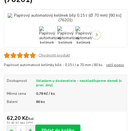
Ohodnotit produkt
Papírové automatové kelímky bílé - 0,15 l / ø 70 mm / 80 ks.
celý popis
Dostupnost
Skladem u dodavatele - naskladňujeme denně (v
prac. dny)
Měrná cena
0,78 Kč / ks
Balení
80 ks
62,20 Kč
/
bal.
51,40 Kč
bez DPH
Přidat do košíku