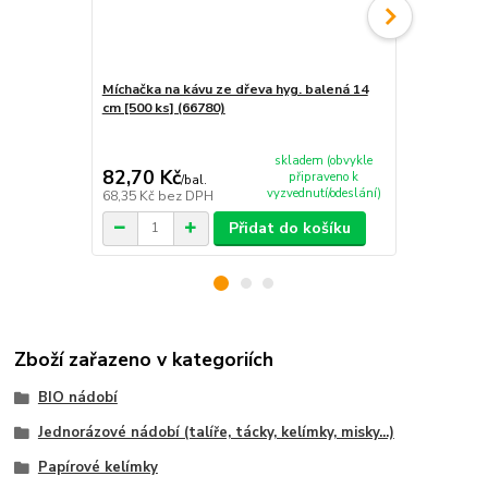
Míchačka na kávu ze dřeva hyg. balená 14
cm [500 ks] (66780)
Míchačka na 
(66781 - 6B)
skladem (obvykle
82,70 Kč
47,60 Kč
připraveno k
/
bal.
vyzvednutí/odeslání)
68,35 Kč
bez DPH
39,34 Kč
bez
Přidat do košíku
Zboží zařazeno v kategoriích
BIO nádobí
Jednorázové nádobí (talíře, tácky, kelímky, misky...)
Papírové kelímky