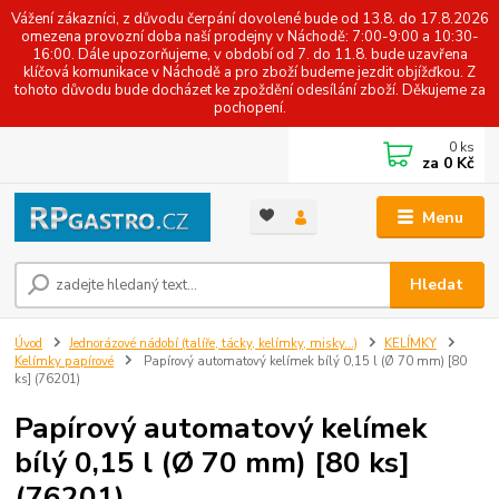
Vážení zákazníci, z důvodu čerpání dovolené bude od 13.8. do 17.8.2026
omezena provozní doba naší prodejny v Náchodě: 7:00-9:00 a 10:30-
16:00. Dále upozorňujeme, v období od 7. do 11.8. bude uzavřena
klíčová komunikace v Náchodě a pro zboží budeme jezdit objížďkou. Z
tohoto důvodu bude docházet ke zpoždění odesílání zboží. Děkujeme za
pochopení.
0
ks
za
0 Kč
Menu
Hledat
Úvod
Jednorázové nádobí (talíře, tácky, kelímky, misky...)
KELÍMKY
Kelímky papírové
Papírový automatový kelímek bílý 0,15 l (Ø 70 mm) [80
ks] (76201)
Papírový automatový kelímek
bílý 0,15 l (Ø 70 mm) [80 ks]
(76201)