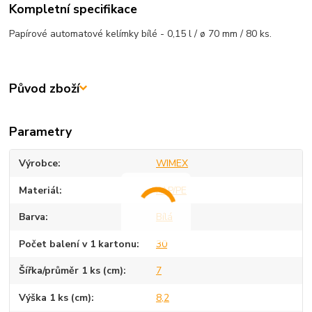
Kompletní specifikace
Papírové automatové kelímky bílé - 0,15 l / ø 70 mm / 80 ks.
Původ zboží
Parametry
Výrobce
WIMEX
Materiál
PAP/PE
Barva
Bílá
Počet balení v 1 kartonu
30
Šířka/průměr 1 ks (cm)
7
Výška 1 ks (cm)
8,2