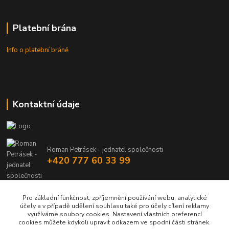
Platební brána
Info o platební bráně
Kontaktní údaje
Roman Petrásek - jednatel společnosti
+420 777 60 33 99
info@rpgastro.cz
Pro základní funkčnost, zpříjemnění používání webu, analytické
účely a v případě udělení souhlasu také pro účely cílení reklamy
využíváme soubory cookies. Nastavení vlastních preferencí
cookies můžete kdykoli upravit odkazem ve spodní části stránek.