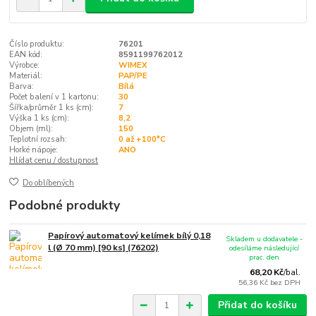
Číslo produktu:
76201
EAN kód:
8591199762012
Výrobce:
WIMEX
Materiál:
PAP/PE
Barva:
Bílá
Počet balení v 1 kartonu:
30
Šířka/průměr 1 ks (cm):
7
Výška 1 ks (cm):
8,2
Objem (ml):
150
Teplotní rozsah:
0 až +100°C
Horké nápoje:
ANO
Hlídat cenu / dostupnost
Do oblíbených
Podobné produkty
Papírový automatový kelímek bílý 0,18
Skladem u dodavatele -
l (Ø 70 mm) [90 ks] (76202)
odesíláme následující
prac. den
68,20 Kč
/
bal.
56,36 Kč
bez DPH
Přidat do košíku