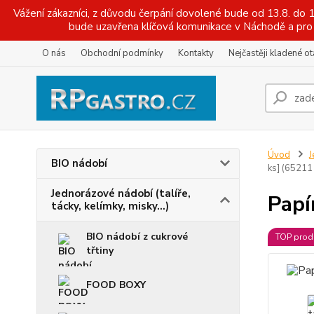
Vážení zákazníci, z důvodu čerpání dovolené bude od 13.8. do
bude uzavřena klíčová komunikace v Náchodě a pro 
O nás
Obchodní podmínky
Kontakty
Nejčastěji kladené o
Úvod
J
BIO nádobí
ks] (65211
Jednorázové nádobí (talíře,
Papí
tácky, kelímky, misky...)
BIO nádobí z cukrové
TOP prod
třtiny
FOOD BOXY