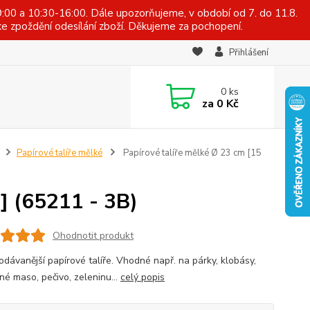
:00 a 10:30-16:00. Dále upozorňujeme, v období od 7. do 11.8.
e zpoždění odesílání zboží. Děkujeme za pochopení.
Přihlášení
0
ks
za
0 Kč
Papírové talíře mělké
Papírové talíře mělké Ø 23 cm [15
] (65211 - 3B)
Ohodnotit produkt
dávanější papírové talíře. Vhodné např. na párky, klobásy,
né maso, pečivo, zeleninu...
celý popis