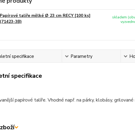
é produkty
Papírové talíře mělké Ø 23 cm RECY [100 ks]
skladem (obv
(71423-3B)
vyzvednu
etní specifikace
Parametry
Ho
tní specifikace
anější papírové talíře. Vhodné např. na párky, klobásy, grilované 
zboží