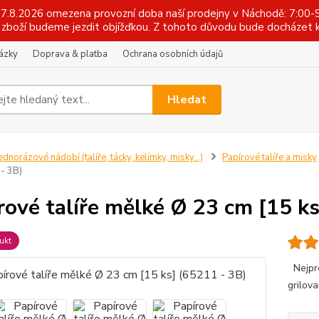
 17.8.2026 omezena provozní doba naší prodejny v Náchodě: 7:00-9
zboží budeme jezdit objížďkou. Z tohoto důvodu bude docházet k
tázky
Doprava & platba
Ochrana osobních údajů
Hledat
ednorázové nádobí (talíře, tácky, kelímky, misky...)
Papírové talíře a misky
 - 3B)
rové talíře mělké Ø 23 cm [15 ks
ukt
Nejpro
grilova