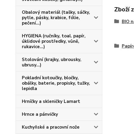
Zboží 
Obalový materiál (tašky, sáčky,
pytle, pásky, krabice, fólie,
BIO n
pečení...)
HYGIENA (ručníky, toal. papír,
úklidové prostředky, vůně,
Papír
rukavice...)
Stolování (krajky, ubrousky,
ubrusy...)
Pokladní kotoučky, bločky,
obálky, baterie, propisky, tužky,
lepidla
Hrníčky a skleničky Lamart
Hrnce a pánvičky
Kuchyňské a pracovní nože