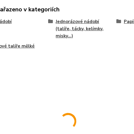
zařazeno v kategoriích
ádobí
Jednorázové nádobí
Papí
(talíře, tácky, kelímky,
misky...)
ové talíře mělké