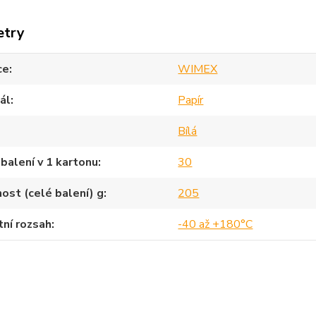
etry
ce
WIMEX
ál
Papír
Bílá
balení v 1 kartonu
30
st (celé balení) g
205
ní rozsah
-40 až +180°C