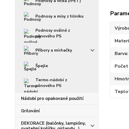
Podnosy a víčka (rPET)
Param
Podnosy a mísy z hliníku
Výrob
Podnosy oválné z
pěnového PS
Materi
Příbory a míchačky
Barva
Špejle
Počet 
Hmotno
Termo-nádobí z
pěnového PS
Teplot
Nádobí pro opakované použití
Grilování
DEKORACE (balónky, lampióny,
svatební košíčky, girlandy...)