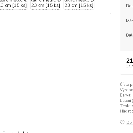
Dos
Měr
Bal
21
17,
Číslo p
Výrobc
Barva:
Balení (
Teplotn
Hlídat 
Do 