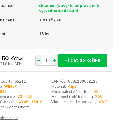
tupnost
skladem (obvykle připraveno k
vyzvednutí/odeslání)
ná cena
1,43 Kč / ks
ení
15 ks
,50 Kč
/
bal.
Přidat do košíku
77 Kč
bez DPH
roduktu:
65211
EAN kód:
8591199652115
e:
WIMEX
Materiál:
Papír
Bílá
Počet balení v 1 kartonu:
30
cm) ø x v.:
23 x 2,5
Hmotnost (celé balení) g:
205
í rozsah:
-40 až +180°C
Vhodné na horké potraviny:
ANO
cenu / dostupnost
oblíbených