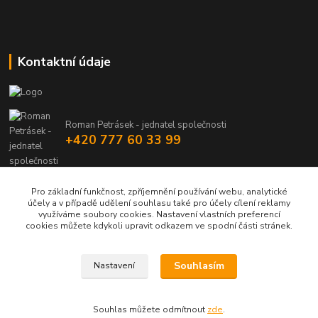
Kontaktní údaje
Roman Petrásek - jednatel společnosti
+420 777 60 33 99
info@rpgastro.cz
Pro základní funkčnost, zpříjemnění používání webu, analytické
účely a v případě udělení souhlasu také pro účely cílení reklamy
využíváme soubory cookies. Nastavení vlastních preferencí
cookies můžete kdykoli upravit odkazem ve spodní části stránek.
Souhlasím
Nastavení
Upravit sběr cookies.
Souhlas můžete odmítnout
zde
.