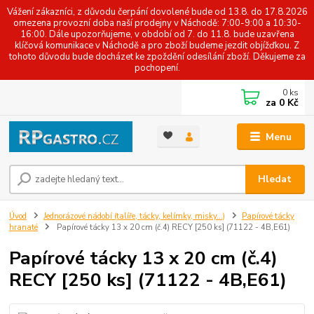
Vážení zákazníci, z důvodu čerpání dovolené bude od 13.8. do 17.8.2026
omezena provozní doba naší prodejny v Náchodě: 7:00-9:00 a 10:30-
16:00. Dále upozorňujeme, v období od 7. do 11.8. bude uzavřena
klíčová komunikace v Náchodě a pro zboží budeme jezdit objížďkou. Z
tohoto důvodu bude docházet ke zpoždění odesílání zboží. Děkujeme za
pochopení.
0
ks
za
0 Kč
Menu
Hledat
Úvod
Jednorázové nádobí (talíře, tácky, kelímky, misky...)
Papírové tácky
hranaté
Papírové tácky 13 x 20 cm (č.4) RECY [250 ks] (71122 - 4B,E61)
Papírové tácky 13 x 20 cm (č.4)
RECY [250 ks] (71122 - 4B,E61)