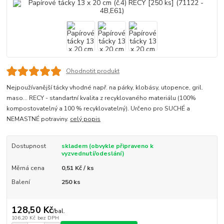
Ohodnotit produkt
Nejpoužívanější tácky vhodné např. na párky, klobásy, utopence, gril.
maso... RECY - standartní kvalita z recyklovaného materiálu (100%
kompostovatelný a 100 % recyklovatelný). Určeno pro SUCHÉ a
NEMASTNÉ potraviny.
celý popis
Dostupnost
skladem (obvykle připraveno k
vyzvednutí/odeslání)
Měrná cena
0,51 Kč / ks
Balení
250 ks
128,50 Kč
/
bal.
106,20 Kč
bez DPH