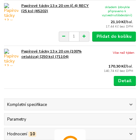
Papírové tácky 13 x 20 cm (č.4) RECY
skladem (obvykle
[25 ks] (65202)
připraveno k
vyzvednutí/odeslání)
21,10 Kč
/
bal.
17,44 Kč
bez DPH
Přidat do košíku
Papírové tácky 13 x 20 cm (100%
Více než týden
celulóza) [250 ks] (71104)
170,30 Kč
/
bal.
140,74 Kč
bez DPH
Detail
Kompletní specifikace
Parametry
Hodnocení
10