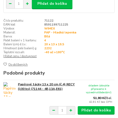
Přidat do košíku
Číslo produktu:
71122
EAN kód:
8591199711225
Výrobce:
WIMEX
Materiál:
PAP - Hladká lepenka
Barva:
Bílá
Počet balení v 1 kartonu:
4
Balení (cm) d.š.v.:
20 x 13 x 19,5
Hmotnost (celé balení) g:
2232
Teplotní rozsah:
-40 až +180°C
Hlídat cenu / dostupnost
Do oblíbených
Podobné produkty
Papírové tácky 13 x 20 cm (č.4) RECY
skladem (obvykle
[100 ks] (71144 - 4B,13A,E61)
připraveno k
vyzvednutí/odeslání)
51,80 Kč
/
bal.
42,81 Kč
bez DPH
Přidat do košíku