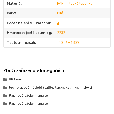
Materiál
PAP - Hladká lepenka
Barva
Bílá
Počet balení v 1 kartonu
4
Hmotnost (celé balení) g
2232
Teplotní rozsah
-40 až +180°C
Zboží zařazeno v kategoriích
BIO nádobí
Jednorázové nádobí (talíře, tácky, kelímky, misky...)
Papírové tácky hranaté
Papírové tácky hranaté