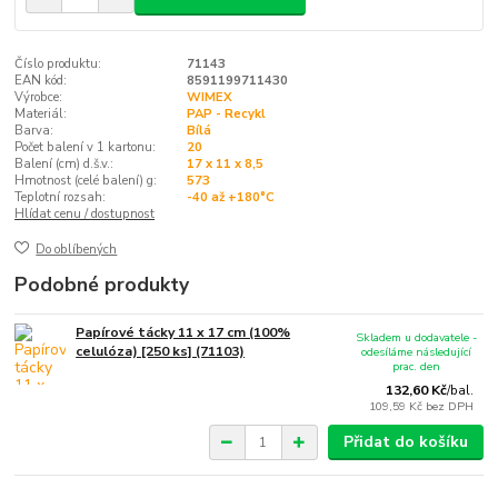
Číslo produktu:
71143
EAN kód:
8591199711430
Výrobce:
WIMEX
Materiál:
PAP - Recykl
Barva:
Bílá
Počet balení v 1 kartonu:
20
Balení (cm) d.š.v.:
17 x 11 x 8,5
Hmotnost (celé balení) g:
573
Teplotní rozsah:
-40 až +180°C
Hlídat cenu / dostupnost
Do oblíbených
Podobné produkty
Papírové tácky 11 x 17 cm (100%
Skladem u dodavatele -
celulóza) [250 ks] (71103)
odesíláme následující
prac. den
132,60 Kč
/
bal.
109,59 Kč
bez DPH
Přidat do košíku