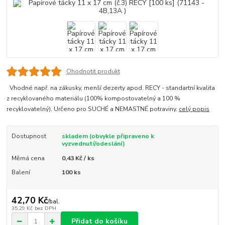
Ohodnotit produkt
Vhodné např. na zákusky, menší dezerty apod. RECY - standartní kvalita
z recyklovaného materiálu (100% kompostovatelný a 100 %
recyklovatelný). Určeno pro SUCHÉ a NEMASTNÉ potraviny.
celý popis
Dostupnost
skladem (obvykle připraveno k
vyzvednutí/odeslání)
Měrná cena
0,43 Kč / ks
Balení
100 ks
42,70 Kč
/
bal.
35,29 Kč
bez DPH
Přidat do košíku