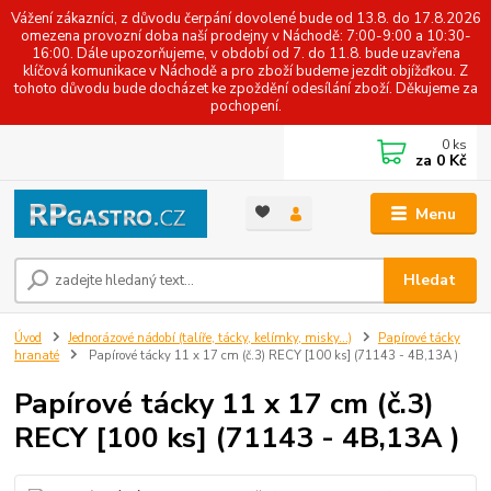
Vážení zákazníci, z důvodu čerpání dovolené bude od 13.8. do 17.8.2026
omezena provozní doba naší prodejny v Náchodě: 7:00-9:00 a 10:30-
16:00. Dále upozorňujeme, v období od 7. do 11.8. bude uzavřena
klíčová komunikace v Náchodě a pro zboží budeme jezdit objížďkou. Z
tohoto důvodu bude docházet ke zpoždění odesílání zboží. Děkujeme za
pochopení.
0
ks
za
0 Kč
Menu
Hledat
Úvod
Jednorázové nádobí (talíře, tácky, kelímky, misky...)
Papírové tácky
hranaté
Papírové tácky 11 x 17 cm (č.3) RECY [100 ks] (71143 - 4B,13A )
Papírové tácky 11 x 17 cm (č.3)
RECY [100 ks] (71143 - 4B,13A )