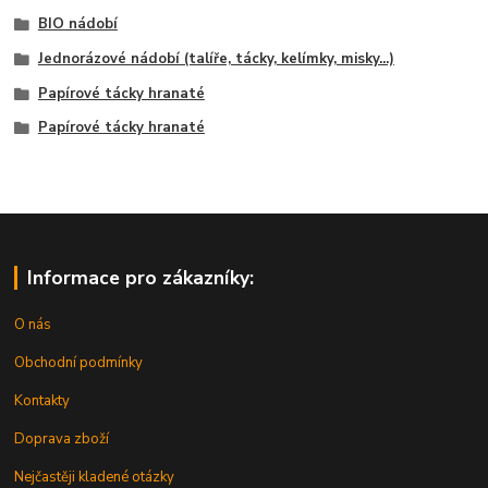
BIO nádobí
Jednorázové nádobí (talíře, tácky, kelímky, misky...)
Papírové tácky hranaté
Papírové tácky hranaté
Informace pro zákazníky:
O nás
Obchodní podmínky
Kontakty
Doprava zboží
Nejčastěji kladené otázky