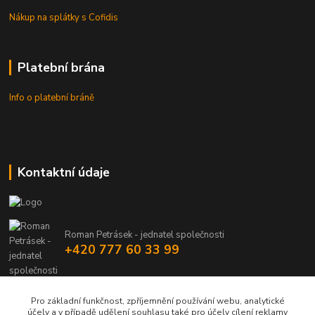
Nákup na splátky s Cofidis
Platební brána
Info o platební bráně
Kontaktní údaje
Roman Petrásek - jednatel společnosti
+420 777 60 33 99
info@rpgastro.cz
Pro základní funkčnost, zpříjemnění používání webu, analytické
účely a v případě udělení souhlasu také pro účely cílení reklamy